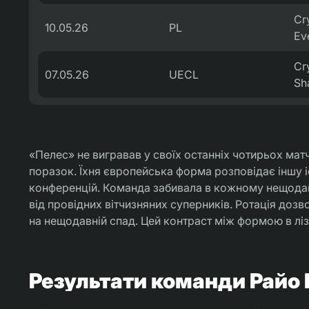
Cr
10.05.26
PL
Ev
Cr
07.05.26
UECL
Sh
«Пелес» не вигравав у своїх останніх чотирьох матч
поразок. Їхня європейська форма розповідає іншу іст
конференцій. Команда забивала в кожному нещодав
від провідних вітчизняних суперників. Ротація доз
на нещодавній спад. Цей контраст між формою в ліз
Результати команди Райо