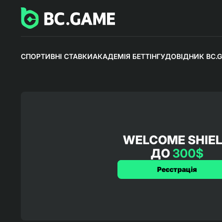
СПОРТИВНІ СТАВКИ
АКАДЕМІЯ БЕТТІНГУ
ДОВІДНИК BC.
WELCOME SHIE
ДО
300$
Реєстрація