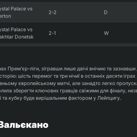
ystal Palace vs
2-2
D
erton
ystal Palace vs
2-1
W
akhtar Donetsk
ах Прем’єр-ліги, зігравши лише двічі внічию та зазнавши
орію: шість перемог та три нічиї в останніх десяти іграх 
ньому європейському матчі, але занадто легко пропуск
волила зберегти ключових гравців свіжими для фіналу, н
і та кубку буде вирішальним фактором у Лейпцигу.
 Вальєкано