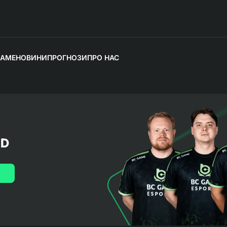
GAME
НОВИНИ
ПРОГНОЗИ
ПРО НАС
LD