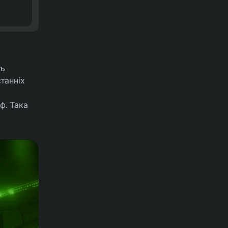
поради щодо ставок на матч –
кваліфікація Ліги Європи
УЄФА, 30.07.2026
29-07-2026
Прогнози
ПАОК – Динамо Київ:
ть
Прогноз, коефіцієнти та
танніх
поради щодо ставок на матч –
Кваліфікація Ліги Європи
УЄФА, 30.07.2026
ф. Така