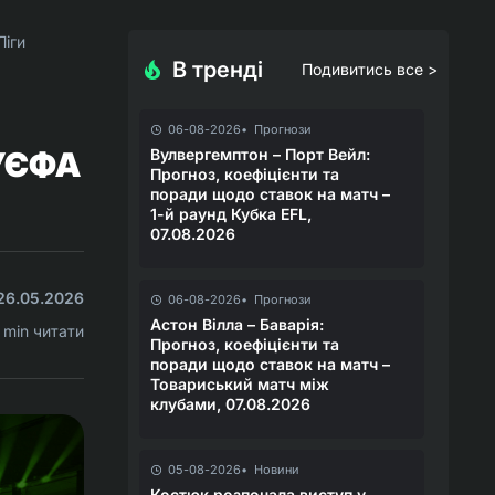
Ліги
В тренді
Подивитись все >
06-08-2026
Прогнози
 УЄФА
Вулвергемптон – Порт Вейл:
Прогноз, коефіцієнти та
поради щодо ставок на матч –
1-й раунд Кубка EFL,
07.08.2026
26.05.2026
06-08-2026
Прогнози
Астон Вілла – Баварія:
 min читати
Прогноз, коефіцієнти та
поради щодо ставок на матч –
Товариський матч між
клубами, 07.08.2026
05-08-2026
Новини
Костюк розпочала виступ у