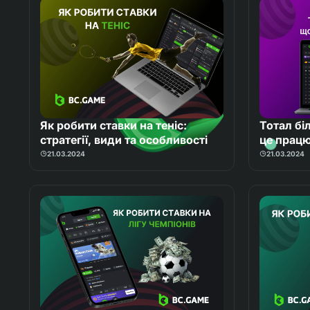
Як робити ставки на теніс:
Тотал біл
стратегії, види та особливості
це прац
21.03.2024
21.03.2024