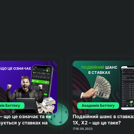
ія Беттінгу
Академія Беттінгу
– що це означає та як
Подвійний шанс в ставках
ується у ставках на
1Х, Х2 – що це таке?
16.08.2023