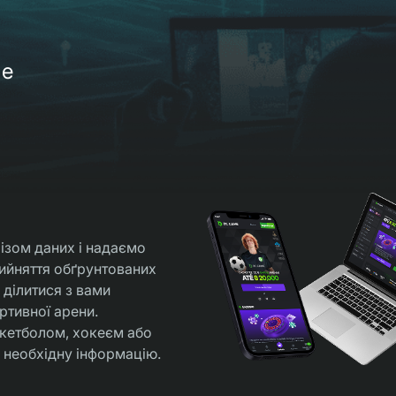
me
ізом даних і надаємо
ийняття обґрунтованих
 ділитися з вами
ртивної арени.
скетболом, хокеєм або
 необхідну інформацію.