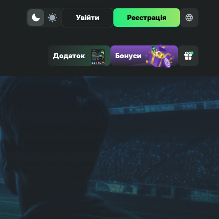
Увійти
Реєстрація
Додаток
Бонуси