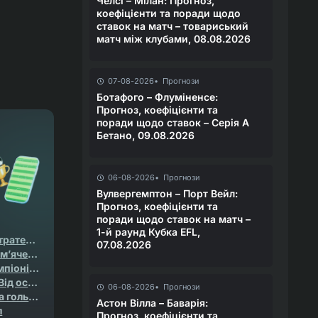
Челсі – Мілан: Прогноз,
коефіцієнти та поради щодо
ставок на матч – товариський
матч між клубами, 08.08.2026
07-08-2026
Прогнози
Ботафого – Флуміненсе:
Прогноз, коефіцієнти та
поради щодо ставок – Серія А
Бетано, 09.08.2026
06-08-2026
Прогнози
Вулвергемптон – Порт Вейл:
Прогноз, коефіцієнти та
поради щодо ставок на матч –
1-й раунд Кубка EFL,
Як робити ставки на теніс: стратегії, види та особливості
07.08.2026
Як робити ставки на хокей з м’ячем?
Як робити ставки на Лігу Чемпіонів?
Посібник зі ставок на регбі: Від основ до просунутих стратегій
06-08-2026
Прогнози
Повний посібник зі ставок на гольф: поради, стратегії та основні відомості про турніри
Астон Вілла – Баварія:
л
Прогноз, коефіцієнти та