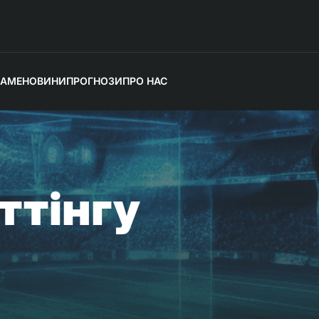
GAME
НОВИНИ
ПРОГНОЗИ
ПРО НАС
ттінгу