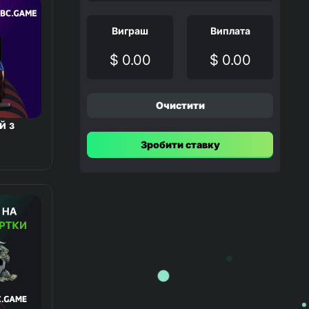
03-08-2026
Прогнози
М’єлбю АІФ – CК Слован
Виграш
Виплата
Братислава: Прогнози,
коефіцієнти та поради щодо
$ 0.00
$ 0.00
ставок – Кваліфікація Ліги
чемпіонів, 04.08.2026
Очистити
03-08-2026
Прогнози
й з
М’янма – Лаос: Прогноз,
коефіцієнти, поради щодо
Зробити ставку
ставок на матч – Чемпіонат
АСЕАН, 04.08.2026
31-07-2026
Новини
Маркевич жорстко оцінив гру
Волошина та Пономаренка
проти ПАОКа
31-07-2026
Прогнози
ФК Порту – Торреенсе: