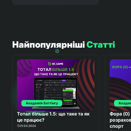
Найпопулярніші
Статті
Академія Беттінгу
Академ
Тотал більше 1.5: що таке та як
Фора (0) 
це працює?
розрахов
спорт
21.03.2024