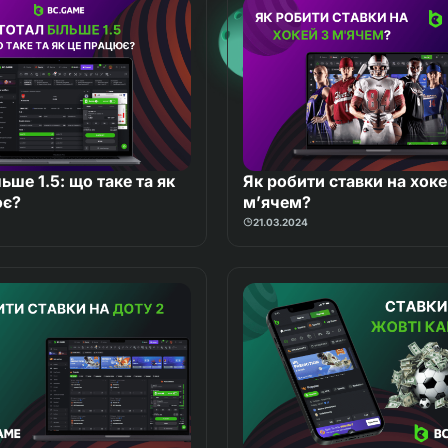
ьше 1.5: що таке та як
Як робити ставки на хоке
ює?
м’ячем?
21.03.2024