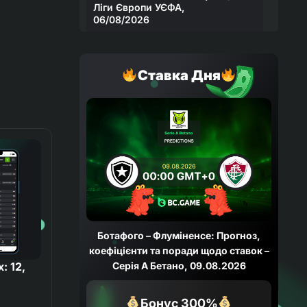
Ліги Європи УЄФА,
06/08/2026
05-08-2026
Прогнози
Ставка Дня
Корінтіанс – Інтернасьональ:
Прогноз, коефіцієнти та
поради щодо ставок – Кубок
Бетано в Бразилії, 06.08.2026
04-08-2026
Прогнози
Челсі – Ювентус: Прогноз,
коефіцієнти та поради щодо
ставок на матч – товариський
матч між клубами, 05.08.2026
Ботафого – Флуміненсе: Прогноз,
04-08-2026
Прогнози
коефіцієнти та поради щодо ставок –
Форталеза – Палмейрас:
Серія А Бетано, 09.08.2026
: 12,
Прогнози, коефіцієнти та
поради щодо ставок – Кубок
Бетано в Бразилії, 06.08.2026
Бонус 300%