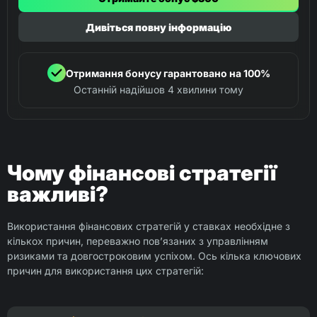
Дивіться повну інформацію
Отримання бонусу гарантовано на 100%
Останній надійшов 4 хвилини тому
Чому фінансові стратегії
важливі?
Використання фінансових стратегій у ставках необхідне з
кількох причин, переважно пов’язаних з управлінням
ризиками та довгостроковим успіхом. Ось кілька ключових
причин для використання цих стратегій: