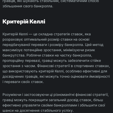
гравців, які шукають стабільний, систематичний спосіб
збільшення свого банкролла.
Критерій Келлі
Критерій Келлі — це складна стратегія ставок, яка
розраховує оптимальний розмір ставки на основі
передбачуваної переваги і розміру банкролла. Цей метод
максимізує потенційне зростання, мінімізуючи ризик
банкрутства. Роблячи ставки на частку банкролла,
пропорційну перевазі, гравці можуть забезпечити стійке
зростання з часом. Фінансові стратегії в спортивних ставках,
що використовують критерій Келлі, особливо ефективні для
досвідчених гравців, які можуть точно оцінювати ймовірності
і переваги своїх ставок.
Розуміючи і застосовуючи ці різноманітні фінансові стратегії,
гравці можуть покращити загальний досвід ставок, більш
ефективно управляти своїми банкроллами і збільшити свої
шанси на досягнення стабільного успіху.