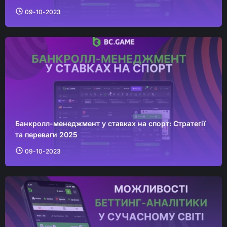
09-10-2023
Банкролл-менеджмент у ставках на спорт: Стратегії
та переваги 2025
09-10-2023