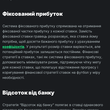
Фіксований прибуток
Система фіксованого прибутку спрямована на отримання
фіксованої частки прибутку з кожної ставки. Замість
фіксованої ставки гравець розраховує, яка ставка йому
потрібна, щоб досягти бажаного прибутку з урахуванням
коефіцієнтів
. У результаті розмір ставки варіюється, але
потенційний прибуток залишається постійним. Фінансові
стратегії в ставках, такі як система фіксованого прибутку,
допомагають мінімізувати ризик, підтримуючи чітку мету
для кожної ставки, що полегшує відстеження прогресу і
коригування фінансової стратегії ставок на футбол у міру
необхідності.
Відсоток від банку
Стратегія “Відсоток від банку” полягає в ставці однакового
відсотка від банкролла на кожну ставку. Розміри ставок