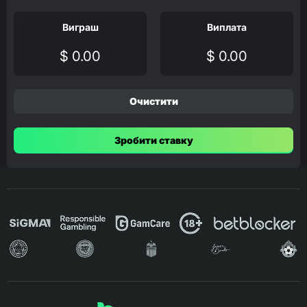
Виграш
Виплата
$ 0.00
$ 0.00
Очистити
Зробити ставку