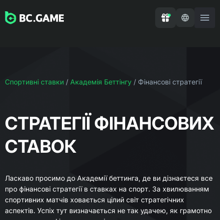
Спортивні ставки
/
Академія Беттінгу
/
Фінансові стратегії
СТРАТЕГІЇ ФІНАНСОВИХ
СТАВОК
Ласкаво просимо до Академії беттинга, де ви дізнаєтеся все
про фінансові стратегії в ставках на спорт. За хвилюванням
спортивних матчів ховається цілий світ стратегічних
аспектів. Успіх тут визначається не так удачею, як грамотно