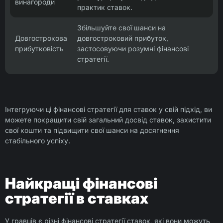
винагороди
практик ставок.
Збільшуйте свої шанси на
Довгострокова
довгостроковий прибуток,
прибутковість
застосовуючи розумні фінансові
стратегії.
Інтегруючи ці фінансові стратегії для ставок у свій підхід, ви
можете покращити свій загальний досвід ставок, захистити
свої кошти та підвищити свої шанси на досягнення
стабільного успіху.
Найкращі фінансові
стратегії в ставках
У гравців є різні фінансові стратегії ставок, які вони можуть