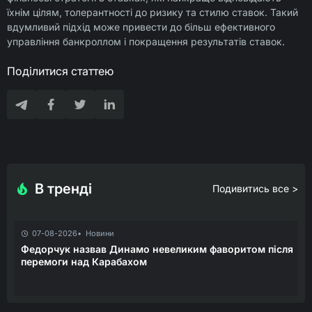
їхнім цілям, толерантності до ризику та стилю ставок. Такий
вдумливий підхід може привести до більш ефективного
управління банкроллом і покращення результатів ставок.
Поділитися статтею
В тренді
Подивитись все >
07-08-2026
Новини
Федорчук назвав Динамо невеликим фаворитом після
перемоги над Карабахом