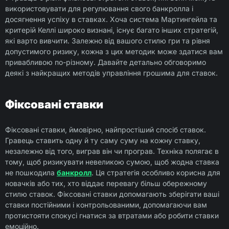
використовувати для регулювання свого банкролла і
досягнення успіху в ставках. Хоча система Мартингейла та
критерій Келлі широко визнані, існує багато інших стратегій,
які варто вивчити. Залежно від вашого стилю гри та рівня
допустимого ризику, кожна з цих методик може здатися вам
привабливою по-різному. Давайте детально обговоримо
деякі з найкращих методів управління грошима для ставок.
Фіксовані ставки
Фіксовані ставки, ймовірно, найпростіший спосіб ставок.
Гравець ставить одну й ту саму суму на кожну ставку,
незалежно від того, виграв він чи програв. Техніка полягає в
тому, щоб ризикувати невеликою сумою, щоб жодна ставка
не пошкодила
банкролл
. Ця стратегія особливо корисна для
новачків або тих, хто віддає перевагу більш обережному
стилю ставок. Фіксовані ставки допомагають зберігати ваші
ставки постійними і контрольованими, допомагаючи вам
протистояти спокусі гнатися за втратами або робити ставки
емоційно.