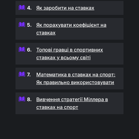
Як заробити на ставках
Як порахувати коефіцієнт на
ставках
Топові гравці в спортивних
ставках у всьому світі
Математика в ставках на спорт:
Як правильно використовувати
Вивчення стратегії Міллера в
ставках на спорт