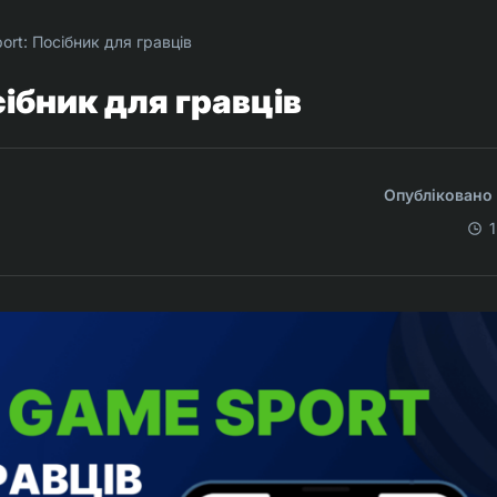
rt: Посібник для гравців
ібник для гравців
Опубліковано 
1