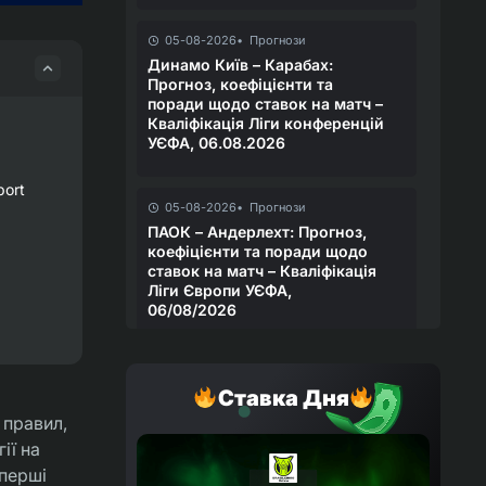
05-08-2026
Прогнози
Динамо Київ – Карабах:
Прогноз, коефіцієнти та
поради щодо ставок на матч –
Кваліфікація Ліги конференцій
УЄФА, 06.08.2026
port
05-08-2026
Прогнози
ПАОК – Андерлехт: Прогноз,
коефіцієнти та поради щодо
ставок на матч – Кваліфікація
Ліги Європи УЄФА,
06/08/2026
05-08-2026
Прогнози
Ставка Дня
Корінтіанс – Інтернасьональ:
Прогноз, коефіцієнти та
 правил,
поради щодо ставок – Кубок
ії на
Бетано в Бразилії, 06.08.2026
 перші