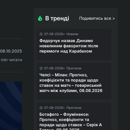
В тренді
Подивитись все >
07-08-2026
Новини
Федорчук назвав Динамо
невеликим фаворитом після
08.10.2025
перемоги над Карабахом
 min читати
07-08-2026
Прогнози
Челсі – Мілан: Прогноз,
коефіцієнти та поради щодо
ставок на матч – товариський
матч між клубами, 08.08.2026
07-08-2026
Прогнози
Ботафого – Флуміненсе:
Прогноз, коефіцієнти та
поради щодо ставок – Серія А
Бетано, 09.08.2026