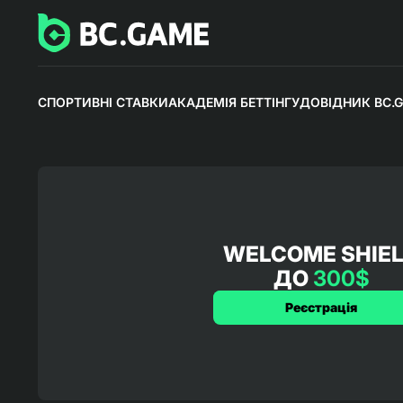
СПОРТИВНІ СТАВКИ
АКАДЕМІЯ БЕТТІНГУ
ДОВІДНИК BC.
WELCOME SHIE
ДО
300$
Реєстрація