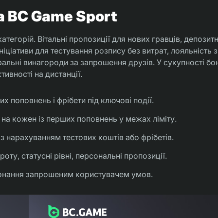
а BC Game Sport
тегорій. Вітальні пропозиції для нових гравців, депозитн
ніціативи для тестування розпису без витрат, лояльність з
льні винагороди за запрошення друзів. У сукупності бо
ивності на дистанції.
х поповнень і фрібети під ключові події.
к на кожен із перших поповнень у межах ліміту.
ї з нарахуванням тестових коштів або фрібетів.
оту, статусні рівні, персональні пропозиції.
конання запрошеним користувачем умов.