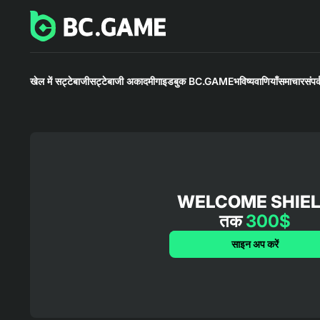
खेल में सट्टेबाजी
सट्टेबाजी अकादमी
गाइडबुक BC.GAME
भविष्यवाणियाँ
समाचार
संपर्
WELCOME SHIE
तक
300$
साइन अप करें