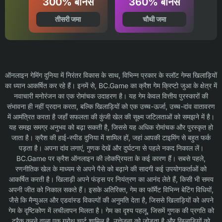
300% बोनस
360% बोनस
तीसरी जमा
चौथी जमा
ऑनलाइन गेमिंग दुनिया में निरंतर विकास के साथ, विभिन्न प्रकार के स्लॉट गेम्स खिलाड़ियों
का ध्यान आकर्षित कर रहे हैं। इनमें से, BC.Game का क्रैश गेम क्रिप्टो जुआ के क्षेत्र में
नवाचारी मनोरंजन का एक रोमांचक उदाहरण है। यह गेम केवल वित्तीय पुरस्कारों की
संभावना ही नहीं प्रदान करता, बल्कि खिलाड़ियों को एक उच्च-ऊर्जा, उच्च-दांव वातावरण
में आमंत्रित करता है जहाँ सफलता की कुंजी खेल की सूक्ष्म जटिलताओं को समझने में है।
यह समझ समग्र अनुभव को बढ़ा सकती है, जिससे यह अधिक रोमांचक और पुरस्कृत हो
जाता है। क्रैश की हाई-स्पीड दुनिया में शामिल हों, जहां आपकी टाइमिंग से बहुत फर्क
पड़ता है। अपना दांव लगाएं, गुणक देखें और दुर्घटना से पहले नकद निकाल लें।
BC.Game पर क्रैश ऑनलाइन की लोकप्रियता के कई कारण हैं। सबसे पहले,
रणनीतिक खेल के माध्यम से अपने पैसे को बढ़ाने की सादगी कई उपयोगकर्ताओं को
आकर्षित करती है। खिलाड़ी अपने फंड्स पर नियंत्रण का आनंद लेते हैं, किसी भी समय
अपनी जीत को निकाल सकते हैं। इसके अतिरिक्त, गेम का फॉर्मेट विभिन्न बेटिंग विधियों,
जैसे कि मैन्युअल और एडवांस्ड विकल्पों की अनुमति देता है, जिससे खिलाड़ियों को अपने
गेम के दृष्टिकोण में लचीलापन मिलता है। गेम का दृश्य पहलू, जिसमें गुणक की प्रगति को
ट्रैक करने वाला एक ग्रोथ चार्ट शामिल है, उत्तेजना को जोड़ता है और खिलाड़ियों को