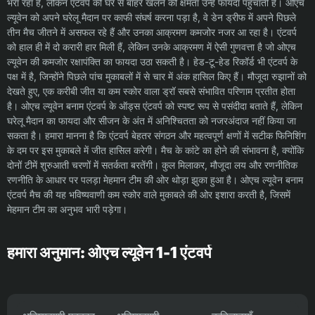
भरा रहा है, लेकिन एंटवर्प की घर से बाहर खेलने की क्षमता उन्हें फायदा पहुंचाती है। ओएच
ल्यूवेन को अपने घरेलू मैदान पर काफी संघर्ष करना पड़ा है, वे डेन ड्रीफ में अपने पिछले
तीन मैच जीतने में असफल रहे हैं और उनका आक्रमण कमजोर नजर आ रहा है। एंटवर्प
को हाल ही में दो करारी हार मिली हैं, लेकिन उनके आक्रमण में ऐसी गुणवत्ता है जो ओएच
ल्यूवेन की कमजोर रक्षापंक्ति का फायदा उठा सकती है। हेड-टू-हेड रिकॉर्ड भी एंटवर्प के
पक्ष में है, जिन्होंने पिछले पांच मुकाबलों में से चार में अंक हासिल किए हैं। मौजूदा रुझानों को
देखते हुए, एक करीबी जीत या कम स्कोर वाला ड्रॉ सबसे संभावित परिणाम प्रतीत होता
है। ओएच ल्यूवेन बनाम एंटवर्प के ऑड्स एंटवर्प को स्पष्ट रूप से पसंदीदा बताते हैं, लेकिन
घरेलू मैदान का फायदा और सीजन के अंत में अनिश्चितता को नजरअंदाज नहीं किया जा
सकता है। हमारा मानना ​​है कि एंटवर्प बेहतर संगठन और महत्वपूर्ण क्षणों में सटीक फिनिशिंग
के दम पर इस मुकाबले में जीत हासिल करेगी। मैच के कांटे का होने की संभावना है, क्योंकि
दोनों टीमें शुरुआती चरणों में सतर्कता बरतेंगी। कुल मिलाकर, मौजूदा लय और रणनीतिक
रणनीति के आधार पर पलड़ा मेहमान टीम की ओर थोड़ा झुका हुआ है। ओएच ल्यूवेन बनाम
एंटवर्प मैच की यह भविष्यवाणी कम स्कोर वाले मुकाबले की ओर इशारा करती है, जिसमें
मेहमान टीम का अनुभव भारी पड़ेगा।
हमारा अनुमान: ओएच ल्यूवेन 1-1 एंटवर्प