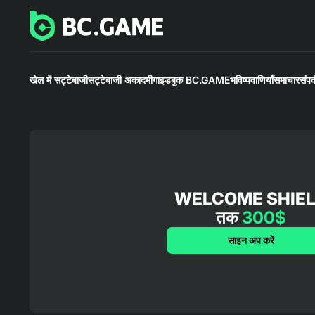
खेल में सट्टेबाजी
सट्टेबाजी अकादमी
गाइडबुक BC.GAME
भविष्यवाणियाँ
समाचार
संपर्
WELCOME SHIE
तक
300$
साइन अप करें