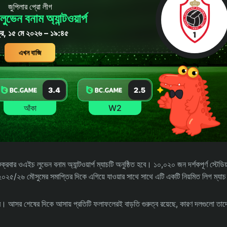
জুপিলার প্রো লীগ
ভেন বনাম অ্যান্টওয়ার্প
ক্র, ১৫ মে ২০২৬ – ১৯:৪৫
এখন বাজি
3.4
2.5
আঁকা
W2
বার ওএইচ লুভেন বনাম অ্যান্টওয়ার্প ম্যাচটি অনুষ্ঠিত হবে। ১০,০২০ জন দর্শকপূর্ণ স্টেডিয
 ২০২৫/২৬ মৌসুমের সমাপ্তির দিকে এগিয়ে যাওয়ার সাথে সাথে এটি একটি নিয়মিত লিগ ম্যা
 থাকবে। আসর শেষের দিকে আসায় প্রতিটি ফলাফলেরই বাড়তি গুরুত্ব রয়েছে, কারণ দলগুলো তাদে