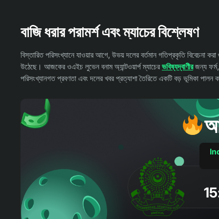
বাজি ধরার পরামর্শ এবং ম্যাচের বিশ্লেষণ
বিস্তারিত পরিসংখ্যানে যাওয়ার আগে, উভয় দলের বর্তমান গতিপ্রকৃতি বিবেচনা করা গুর
উঠেছে। আজকের ওএইচ লুভেন বনাম অ্যান্টওয়ার্প ম্যাচের
ভবিষ্যদ্বাণীর
জন্য ফর্ম
পরিসংখ্যানগত প্রবণতা এবং দলের খবর প্রত্যাশা তৈরিতে একটি বড় ভূমিকা পালন ক
আ
In
15