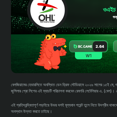
ওএইচ লু
শু
2.64
W1
বেলজিয়ামের হেভারলিতে অবস্থিত ডেন ড্রিফ স্টেডিয়ামে ২০২৬ সালের ১৫ই মে, শুক্র
জুপিলার প্রো লিগের এই ম্যাচটি পরিচালনা করবেন রেফারি লেটেলিয়ার এ. (বেল)।
এই প্রতিদ্বন্দ্বিতাপূর্ণ লড়াইয়ে উভয় দলই মূল্যবান পয়েন্ট তুলে নিতে উদগ্রীব
অবস্থান উন্নত করতে চাইছে।