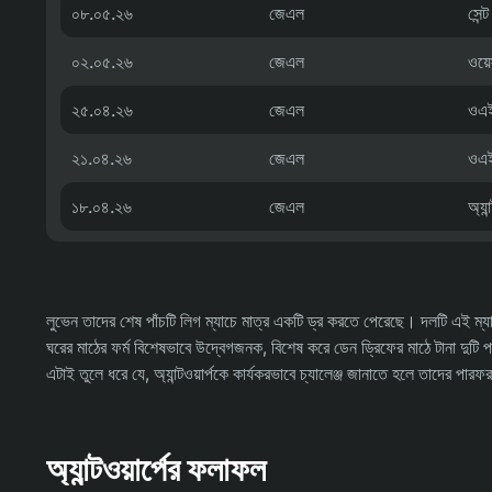
০৮.০৫.২৬
জেএল
সেন্
০২.০৫.২৬
জেএল
ওয়
২৫.০৪.২৬
জেএল
ওএই
২১.০৪.২৬
জেএল
ওএই
১৮.০৪.২৬
জেএল
অ্যা
লুভেন তাদের শেষ পাঁচটি লিগ ম্যাচে মাত্র একটি ড্র করতে পেরেছে। দলটি এই ম্যাচ
ঘরের মাঠের ফর্ম বিশেষভাবে উদ্বেগজনক, বিশেষ করে ডেন ড্রিফের মাঠে টানা দুটি 
এটাই তুলে ধরে যে, অ্যান্টওয়ার্পকে কার্যকরভাবে চ্যালেঞ্জ জানাতে হলে তাদের পার
অ্যান্টওয়ার্পের ফলাফল