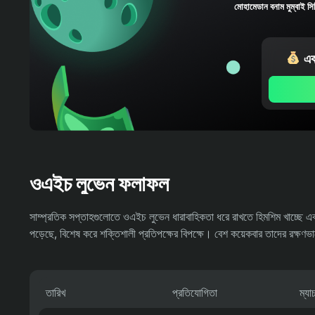
মোহামেডান বনাম মুম্বাই সিটি
এক
ওএইচ লুভেন ফলাফল
সাম্প্রতিক সপ্তাহগুলোতে ওএইচ লুভেন ধারাবাহিকতা ধরে রাখতে হিমশিম খাচ্ছে এব
পড়েছে, বিশেষ করে শক্তিশালী প্রতিপক্ষের বিপক্ষে। বেশ কয়েকবার তাদের রক্ষণভা
তারিখ
প্রতিযোগিতা
ম্য