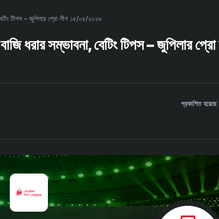
া, বেটিং টিপস – জুপিলার প্রো লীগ ১৫/০৫/২০২৬
, বাজি ধরার সম্ভাবনা, বেটিং টিপস – জুপিলার প্রো
প্রকাশিত হয়ে