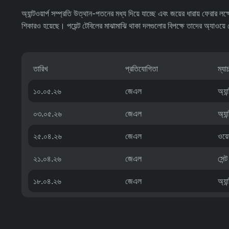
অ্যান্টওয়ার্প সম্প্রতি উত্থান-পতনের মধ্য দিয়ে যাচ্ছে এবং জয়ের ধারায় ফের
শিকারও হয়েছে। পয়েন্ট টেবিলের মাঝামাঝি থাকা দলগুলোর বিপক্ষে তাদের অ্যাওয়
তারিখ
প্রতিযোগিতা
ম্য
১০.০৫.২৬
জেএল
অ্যা
০৩.০৫.২৬
জেএল
অ্যা
২৫.০৪.২৬
জেএল
ওয়ে
২১.০৪.২৬
জেএল
সেন্
১৮.০৪.২৬
জেএল
অ্যা