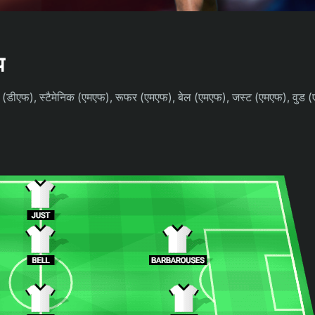
प
न (डीएफ), स्टैमेनिक (एमएफ), रूफर (एमएफ), बेल (एमएफ), जस्ट (एमएफ), वुड (एफ