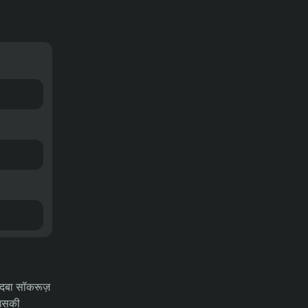
टिप्स – चैंपियंस लीग क्वालिफिकेशन
04/08/2026
03-08-2026
भविष्यवाणियाँ
एमजेल्बी एआईएफ बनाम एसके स्लोवान
ब्रातिस्लावा भविष्यवाणी, बाधाएं और
सट्टेबाजी युक्तियाँ – चैंपियंस लीग योग्यता
04/08/2026
03-08-2026
भविष्यवाणियाँ
म्यांमार बनाम लाओस का पूर्वानुमान, ऑड्स,
सट्टेबाजी के टिप्स – आसियान चैम्पियनशिप
04/08/2026
31-07-2026
समाचार
वेस्टइंडीज के खिलाफ दूसरे टेस्ट से पहले
पाकिस्तान को झटका, शान मसूद बाहर
दबदबा सॉकरूज़
 उसकी