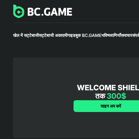
खेल में सट्टेबाजी
सट्टेबाजी अकादमी
गाइडबुक BC.GAME
भविष्यवाणियाँ
समाचार
संपर्
WELCOME SHIE
तक
300$
साइन अप करें