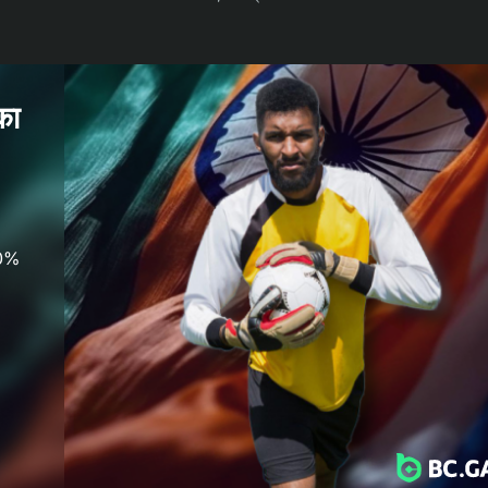
का
20%