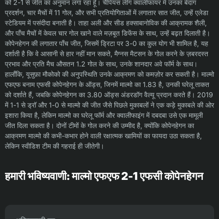
को 2-1 से जीत का अनुमान लगा रहा हूँ। चैंपियंस लीग क्वालीफायर में उनका बेदाग
प्रदर्शन, चार मैचों में 11 गोल, और सभी प्रतियोगिताओं में लगातार सात जीत, उन्हें एलेडा
स्टेडियम में पसंदीदा बनाती है। ताहा अली और सीड हक्साबानोविक की आक्रामक शैली,
और पाँच मैचों में केवल चार गोल खाने वाले मज़बूत डिफेंस के साथ, उन्हें बढ़त दिलाती है।
कोपेनहेगन की लगातार पाँच जीत, जिसमें ड्रिटा पर 3-0 का कुल योग भी शामिल है, यह
दर्शाती है कि वे आसानी से हार नहीं मान सकते, मैग्नस मैटसन के गोल करने के ज़बरदस्त
प्रभाव और प्रति मैच औसतन 1.2 गोल के साथ, उनके शानदार अवे फॉर्म के साथ।
हालाँकि, यूसुफ़ा मौकोको की अनुपस्थिति उनके आक्रमण को कमज़ोर कर सकती है। माल्मो
एफएफ बनाम एफसी कोपेनहेगन के ऑड्स, जिनमें माल्मो का 1.83 है, उनकी घरेलू ताकत
को दर्शाते हैं, जबकि कोपेनहेगन का 3.80 ऑड्स अंडरडॉग वैल्यू प्रदान करते हैं। 2019
में 1-1 से ड्रॉ और 1-0 से माल्मो की जीत जैसे पिछले मुकाबलों ने एक कड़े मुकाबले की ओर
इशारा किया है, लेकिन माल्मो का घरेलू फॉर्म और क्वालीफाइंग में दबदबा उसे एक मामूली
जीत दिला सकता है। दोनों टीमों के गोल करने की उम्मीद है, क्योंकि कोपेनहेगन का
आक्रमण माल्मो की कभी-कभार होने वाली रक्षात्मक खामियों का फायदा उठा सकता है,
लेकिन स्वीडिश टीम की गहराई ही जीतेगी।
हमारी भविष्यवाणी: माल्मो एफएफ 2-1 एफसी कोपेनहेगन