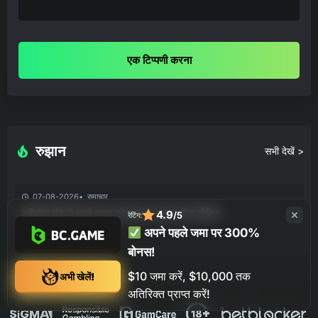
एक टिप्पणी करना
रुझान
सभी देखें >
07-08-2026
समाचार
श्रीलंका दौरे से पहले भारत को झटका, शुभमन गिल चोटिल
4.9
/5
रेटिंग:
अपने पहले जमा पर 300%
बोनस!
$10 जमा करें, $10,000 तक
अभी खेलें!
अतिरिक्त प्राप्त करें!