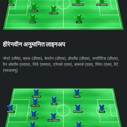
हीरेनवीन अनुमानित लाइनअप
नोपर्ट (जीके), ब्रूड (डीएफ), केर्स्टन (डीएफ), होपलैंड (डीएफ), ज़गारिटिस (डीएफ),
वैन ओवरीम (एमएफ), लिंडे (एमएफ), ट्रेंस्को (एएम), ब्रूवर्स (एएम), रिवेरा (एएम), वेंटे
(एफडब्ल्यू)