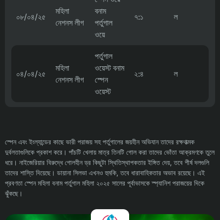
মহিলা
বনাম
০৮/০৪/২৫
৭:১
ল
নেশনস লীগ
পর্তুগাল
ওয়ে
পর্তুগাল
মহিলা
ওয়েস্ট বনাম
০৪/০৪/২৫
২:৪
ল
নেশনস লীগ
স্পেন
ওয়েস্ট
স্পেন এবং ইংল্যান্ডের কাছে ভারী পরাজয় সহ পর্তুগালের জয়হীন অভিযান তাদের রক্ষণাত্মক
দুর্বলতাগুলিকে প্রকাশ করে। পাঁচটি খেলায় মাত্র তিনটি গোল করা তাদের ভোঁতা আক্রমণকে তুলে
ধরে। নাইজেরিয়ার বিরুদ্ধে গোলহীন ড্র কিছুটা স্থিতিস্থাপকতার ইঙ্গিত দেয়, তবে শীর্ষ দলগুলি
তাদের শাস্তি দিয়েছে। ডায়ানা সিলভা এখনও হুমকি, তবে ধারাবাহিকতার অভাব রয়েছে। এই
প্রবণতা স্পেন মহিলা বনাম পর্তুগাল মহিলা ২০২৫ সালের পূর্বাভাসকে স্প্যানিশ পরাজয়ের দিকে
ঝুঁকছে।