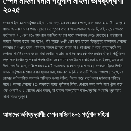
স্পেন মহিলা বনাম পর্তুগাল মহিলা ভবিষ্যদ্বাণী
২০২৫
স্পেন মহিলা বনাম পর্তুগাল মহিলা দলের সম্ভাবনা লা রোজার পক্ষে, এবং সঙ্গত কারণেই। এস্থার
গঞ্জালেজ এবং সালমা প্যারালুয়েলোর নেতৃত্বে তাদের আক্রমণাত্মক জাগরনট, এই বছরের শুরুতে
পর্তুগালের ৭:১ এবং ৪:২ ব্যবধানে পরাজিত হওয়ার মতো রক্ষণভাগ ভেঙে ফেলেছে। পর্তুগালের
ডায়ানা সিলভা হাতেগোনা হলেও, পাঁচ ম্যাচে ২০টি গোল করা তাদের ছিদ্রযুক্ত রক্ষণভাগ স্পেনের
অবিরাম চাপ এবং তরল পাসিংয়ের সামনে টিকতে পারবে না। জাপানের বিপক্ষে প্রত্যাবর্তন সহ
স্পেনের পাঁচটি খেলার জয়ের ধারা দেখায় যে তারা মানসিক এবং কৌশলগতভাবে তীক্ষ্ণ। পর্তুগালের
প্লে-অফ স্থিতিস্থাপকতা প্রশংসনীয়, তবে তাদের জয়হীন ধারাবাহিকতা এবং ইংল্যান্ডের মতো
শীর্ষ দলগুলির কাছে ভারী পরাজয় একটি মানসম্মত ব্যবধান প্রকাশ করে। স্পেনের ক্লিন শিটের
অভাব পর্তুগালকে গোল করার সুযোগ দেয়, সম্ভবত কাউন্টার বা সেট পিসের মাধ্যমে। তবুও, লা
রোজার অগ্নিশক্তি অবশ্যই অভিভূত হওয়া উচিত, বিশেষ করে বার্নে ঘরের দর্শকদের শক্তির
সাথে। আমরা স্পেনের ৪:১ ব্যবধানে জয়ের পূর্বাভাস দিচ্ছি, যেখানে উভয় দলই জাল খুঁজে পাবে
এবং খেলাটি ৩.৫ গোলের বেশি করবে, যা তাদের সাম্প্রতিক উচ্চ-স্কোরিং সংঘর্ষের প্রবণতার
সাথে সামঞ্জস্যপূর্ণ।
আমাদের ভবিষ্যদ্বাণী: স্পেন মহিলা ৪-১ পর্তুগাল মহিলা