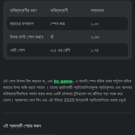
ভবিষ্যদ্বাণীর ধরণ
ভবিষ্যদ্বাণী
সম্ভাবনা
ম্যাচের ফলাফল
স্পেন জয়
১.০৮
উভয় দলই গোল করবে
হাঁ
২.৩৩
মোট গোল
৩.৫ এর বেশি
১.৭৪
এই গোল-উৎসব মিস করবেন না, এবং
bc.game-
এ আপনি স্পেন মহিলা বনাম পর্তুগাল মহিলা
ম্যাচের উপর বাজি ধরতে পারেন । তাদের প্ল্যাটফর্মটি প্রতিযোগিতামূলক প্রতিকূলতা এবং আপনার
ভবিষ্যদ্বাণীগুলিকে সমর্থন করার জন্য একটি চটকদার ইন্টারফেস সহ ঝাঁপিয়ে পড়া সহজ করে
তোলে। অ্যাকশনে যোগ দিন এবং এই ইউরো 2025 উদ্বোধনী প্রতিযোগিতার তরঙ্গে চড়ুন!
এই প্রবন্ধটি শেয়ার করুন