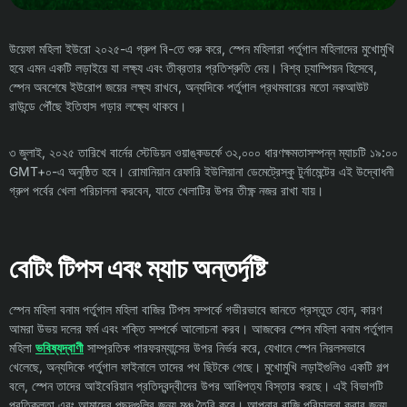
উয়েফা মহিলা ইউরো ২০২৫-এ গ্রুপ বি-তে শুরু করে, স্পেন মহিলারা পর্তুগাল মহিলাদের মুখোমুখি
হবে এমন একটি লড়াইয়ে যা লক্ষ্য এবং তীব্রতার প্রতিশ্রুতি দেয়। বিশ্ব চ্যাম্পিয়ন হিসেবে,
স্পেন অবশেষে ইউরোপ জয়ের লক্ষ্য রাখবে, অন্যদিকে পর্তুগাল প্রথমবারের মতো নকআউট
রাউন্ডে পৌঁছে ইতিহাস গড়ার লক্ষ্যে থাকবে।
৩ জুলাই, ২০২৫ তারিখে বার্নের স্টেডিয়ন ওয়াঙ্কডর্ফে ৩২,০০০ ধারণক্ষমতাসম্পন্ন ম্যাচটি ১৯:০০
GMT+০-এ অনুষ্ঠিত হবে। রোমানিয়ান রেফারি ইউলিয়ানা ডেমেট্রেস্কু টুর্নামেন্টের এই উদ্বোধনী
গ্রুপ পর্বের খেলা পরিচালনা করবেন, যাতে খেলাটির উপর তীক্ষ্ণ নজর রাখা যায়।
বেটিং টিপস এবং ম্যাচ অন্তর্দৃষ্টি
স্পেন মহিলা বনাম পর্তুগাল মহিলা বাজির টিপস সম্পর্কে গভীরভাবে জানতে প্রস্তুত হোন, কারণ
আমরা উভয় দলের ফর্ম এবং শক্তি সম্পর্কে আলোচনা করব। আজকের স্পেন মহিলা বনাম পর্তুগাল
মহিলা
ভবিষ্যদ্বাণী
সাম্প্রতিক পারফরম্যান্সের উপর নির্ভর করে, যেখানে স্পেন নিরলসভাবে
খেলেছে, অন্যদিকে পর্তুগাল ফাইনালে তাদের পথ ছিটকে গেছে। মুখোমুখি লড়াইগুলিও একটি গল্প
বলে, স্পেন তাদের আইবেরিয়ান প্রতিদ্বন্দ্বীদের উপর আধিপত্য বিস্তার করছে। এই বিভাগটি
প্রতিকূলতা এবং আমাদের পছন্দগুলির জন্য মঞ্চ তৈরি করে। আপনার বাজি পরিচালনা করার জন্য