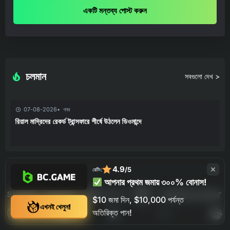
একটি মন্তব্য পোস্ট করুন
চলমান
সবগুলো দেখ >
07-08-2026
খবর
রিয়াল মাদ্রিদের রেকর্ড ট্রান্সফারে শীর্ষে উঠলেন ডিওমান্দে
4.9
/5
রেটিং:
আপনার প্রথম জমায় ৩০০% বোনাস!
$10 জমা দিন, $10,000 পর্যন্ত
এখনই খেলুন!
অতিরিক্ত পান!