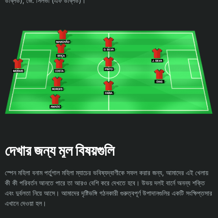
ডব্লিউ), জে. সিলভা (এফ ডব্লিউ)।
দেখার জন্য মূল বিষয়গুলি
স্পেন মহিলা বনাম পর্তুগাল মহিলা ম্যাচের ভবিষ্যদ্বাণীকে সফল করার জন্য, আমাদের এই খেলায়
কী কী পরিবর্তন আনতে পারে তা আরও বেশি করে দেখতে হবে। উভয় দলই বার্নে অনন্য শক্তি
এবং দুর্বলতা নিয়ে আসে। আমাদের দৃষ্টিভঙ্গি গঠনকারী গুরুত্বপূর্ণ উপাদানগুলির একটি সংক্ষিপ্তসার
এখানে দেওয়া হল।