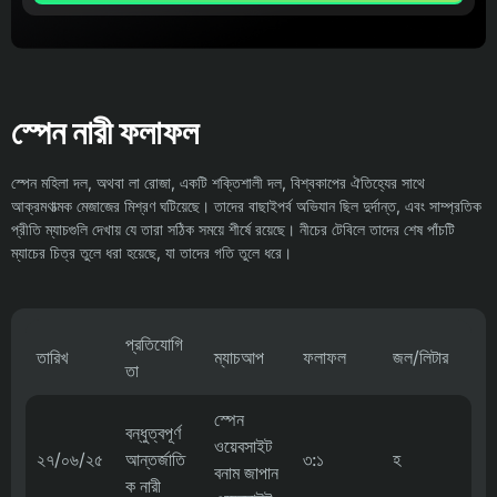
স্পেন নারী ফলাফল
স্পেন মহিলা দল, অথবা লা রোজা, একটি শক্তিশালী দল, বিশ্বকাপের ঐতিহ্যের সাথে
আক্রমণাত্মক মেজাজের মিশ্রণ ঘটিয়েছে। তাদের বাছাইপর্ব অভিযান ছিল দুর্দান্ত, এবং সাম্প্রতিক
প্রীতি ম্যাচগুলি দেখায় যে তারা সঠিক সময়ে শীর্ষে রয়েছে। নীচের টেবিলে তাদের শেষ পাঁচটি
ম্যাচের চিত্র তুলে ধরা হয়েছে, যা তাদের গতি তুলে ধরে।
প্রতিযোগি
তারিখ
ম্যাচআপ
ফলাফল
জল/লিটার
তা
স্পেন
বন্ধুত্বপূর্ণ
ওয়েবসাইট
২৭/০৬/২৫
আন্তর্জাতি
৩:১
হ
বনাম জাপান
ক নারী