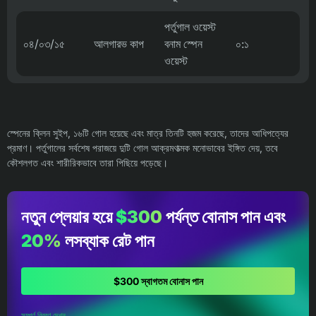
পর্তুগাল ওয়েস্ট
০৪/০৩/১৫
আলগারভ কাপ
বনাম স্পেন
০:১
ওয়েস্ট
স্পেনের ক্লিন সুইপ, ১৬টি গোল হয়েছে এবং মাত্র তিনটি হজম করেছে, তাদের আধিপত্যের
প্রমাণ। পর্তুগালের সর্বশেষ পরাজয়ে দুটি গোল আক্রমণাত্মক মনোভাবের ইঙ্গিত দেয়, তবে
কৌশলগত এবং শারীরিকভাবে তারা পিছিয়ে পড়েছে।
নতুন প্লেয়ার হয়ে
$300
পর্যন্ত বোনাস পান এবং
20%
লসব্যাক রেট পান
$300 স্বাগতম বোনাস পান
সম্পূর্ণ বিবরণ দেখুন