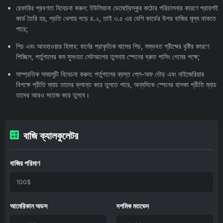
রেফারির প্রবণতা বিবেচনা করুন: ইউলিয়ানা ডেমেট্রেস্কুর কঠোর পরিচালনার কারণে প্রায়শই
কার্ড তৈরি হয়, প্রতি খেলায় গড়ে ৪.২, তাই ৩.৫ এর বেশি কার্ডের উপর বাজির মূল্য থাকতে
পারে;
পিচ এবং আবহাওয়ার হিসাব: বার্নের প্রাকৃতিক ঘাসের পিচ, সম্ভবত গ্রীষ্মের বৃষ্টির কারণে
পিচ্ছিল, পর্তুগালের কম সুসংহত সেটআপের তুলনায় স্পেনের দ্রুত পাসিং গেমের পক্ষে;
সাম্প্রতিক সময়সূচী বিবেচনা করুন: পর্তুগালের ব্যস্ত প্লে-অফ দৌড় এবং নাইজেরিয়ার
বিপক্ষে প্রীতি ম্যাচ তাদের ক্লান্ত করে তুলতে পারে, অন্যদিকে স্পেনের হালকা প্রীতি ম্যাচ
তাদের আরও সতেজ করে তুলবে।
বাজি ক্যালকুলেটর
বাজির পরিমাণ
আমেরিকান অডস
দশমিক মতভেদ