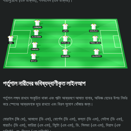
পারালুয়েলো (এফ ডব্লিউ), গনসালেস (এফ ডব্লিউ)।
পর্তুগাল নারীদের ভবিষ্যদ্বাণীকৃত লাইনআপ
পর্তুগাল লক্ষ্য রাখবে সংকুচিত থাকা এবং পাল্টা আক্রমণে আঘাত হানার, অভিজ্ঞ হেডের উপর নির্ভর
করে স্পেনের আক্রমণকে দূরে রাখতে এবং বিরল সুযোগ খোঁজার জন্য।
মোরাইস (জি কে), আমাদো (ডি এফ), বোর্গেস (ডি এফ), কস্তা (ডি এফ), সেইসা (ডি এফ),
মারচাঁও (ডি এফ), ফারিয়া (এম এফ), পিন্টো (এম এফ), ডি. সিলভা (এম এফ), দিয়াস (এফ