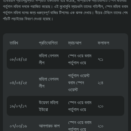
ইবেরিয়ান প্রতিদ্বন্দ্বিতা সম্প্রতি একতরফা হয়ে উঠেছে, সাম্প্রতিক লড়াইগুলিতে স্পেন মহিলারা
পর্তুগাল মহিলা দলকে পরাজিত করেছে। এই মুখোমুখি ম্যাচগুলি তাদের গতিশীল, স্পেন মহিলা বনাম
পর্তুগাল মহিলা দলের জন্য গুরুত্বপূর্ণ বাজির টিপসের এক ঝলক দেখায়। নীচের টেবিলে তাদের শেষ
পাঁচটি লড়াইয়ের বিবরণ দেওয়া হয়েছে।
তারিখ
প্রতিযোগিতা
ম্যাচআপ
ফলাফল
মহিলা নেশনস
স্পেন ওয়ে বনাম
০৮/০৪/২৫
৭:১
লীগ
পর্তুগাল ওয়ে
পর্তুগাল ওয়েস্ট
মহিলা নেশনস
০৪/০৪/২৫
বনাম স্পেন
২:৪
লীগ
ওয়েস্ট
উয়েফা মহিলা
স্পেন ওয়ে বনাম
১৯/০৭/১৭
২:০
ইউরো
পর্তুগাল ওয়ে
স্পেন ওয়ে বনাম
০৭/০৩/১৬
আলগারভ কাপ
২:০
পর্তুগাল ওয়ে