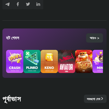
হট গেমস
আরও >
পূর্বাভাস
সবগুলো দেখ