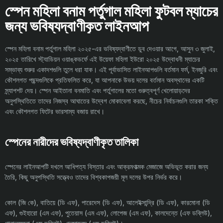
স্পেন মহিলা বনাম পর্তুগাল মহিলা ফুটবল ম্যাচের
জন্য ভবিষ্যদ্বাণীকৃত লাইনআপ
স্পেন মহিলা বনাম পর্তুগাল মহিলা ২০২৫-এর ভবিষ্যদ্বাণীতে ডুব দেওয়ার আগে, আসুন ৩ জুলাই,
২০২৫ তারিখে স্ট্যাডিয়ন ওয়াঙ্কডর্ফে এই উয়েফা মহিলা ইউরো ২০২৫ উদ্বোধনী ম্যাচের
সম্ভাব্য শুরুর একাদশগুলি তুলে ধরা যাক। এই পূর্বাভাসিত লাইনআপগুলি বর্তমান ফর্ম, ইনজুরি এবং
কৌশলগত পছন্দগুলিকে প্রতিফলিত করে, যা আপনাকে উভয় দলের বর্তমান অবস্থানের একটি
স্ন্যাপশট দেয়। স্পেন আইতানা বনমাতি এবং পর্তুগালের মতো গুরুত্বপূর্ণ খেলোয়াড়দের
অনুপস্থিতিতে তাদের নিজস্ব আঘাতের উদ্বেগ মোকাবেলা করছে, নীচের নির্বাচনগুলি তারকা শক্তি
এবং কৌশলগত ফিটের ভারসাম্য বজায় রাখে।
স্পেনের নারীদের ভবিষ্যদ্বাণীকৃত তালিকা
স্পেনের লাইনআপটি দখলে আধিপত্য বিস্তার এবং আক্রমণাত্মক মেজাজে অভিভূত করার জন্য
তৈরি, কিছু অনুপস্থিতি সত্ত্বেও তাদের বিশ্বকাপজয়ী মূল দলের উপর নির্ভর করে।
কোল (জি কে), বাতিয়ে (ডি এফ), পারেদেস (ডি এফ), আলেইক্সান্দ্রি (ডি এফ), কারমোনা (ডি
এফ), গুইহারো (এম এফ), পুতেয়াস (এম এফ), লোপেজ (এম এফ), কালদেন্তে (এফ ডব্লিউ),