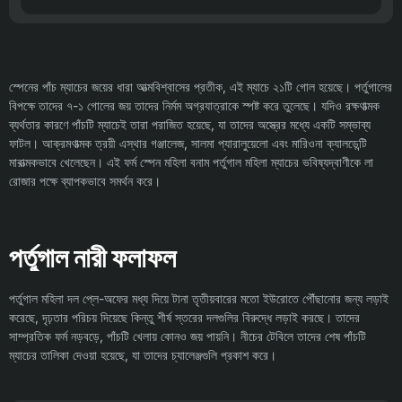
স্পেনের পাঁচ ম্যাচের জয়ের ধারা আত্মবিশ্বাসের প্রতীক, এই ম্যাচে ২১টি গোল হয়েছে। পর্তুগালের
বিপক্ষে তাদের ৭-১ গোলের জয় তাদের নির্মম অগ্রযাত্রাকে স্পষ্ট করে তুলেছে। যদিও রক্ষণাত্মক
ব্যর্থতার কারণে পাঁচটি ম্যাচেই তারা পরাজিত হয়েছে, যা তাদের অস্ত্রের মধ্যে একটি সম্ভাব্য
ফাটল। আক্রমণাত্মক ত্রয়ী এস্থার গঞ্জালেজ, সালমা প্যারালুয়েলো এবং মারিওনা ক্যালডেন্টি
মারাত্মকভাবে খেলেছেন। এই ফর্ম স্পেন মহিলা বনাম পর্তুগাল মহিলা ম্যাচের ভবিষ্যদ্বাণীকে লা
রোজার পক্ষে ব্যাপকভাবে সমর্থন করে।
পর্তুগাল নারী ফলাফল
পর্তুগাল মহিলা দল প্লে-অফের মধ্য দিয়ে টানা তৃতীয়বারের মতো ইউরোতে পৌঁছানোর জন্য লড়াই
করেছে, দৃঢ়তার পরিচয় দিয়েছে কিন্তু শীর্ষ স্তরের দলগুলির বিরুদ্ধে লড়াই করছে। তাদের
সাম্প্রতিক ফর্ম নড়বড়ে, পাঁচটি খেলায় কোনও জয় পায়নি। নীচের টেবিলে তাদের শেষ পাঁচটি
ম্যাচের তালিকা দেওয়া হয়েছে, যা তাদের চ্যালেঞ্জগুলি প্রকাশ করে।