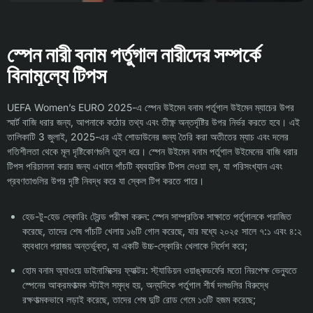
স্পেন নারী বনাম পর্তুগাল নারীদের সম্পর্কে
বিনামূল্যে টিপস
UEFA Women’s EURO 2025-এ স্পেন উইমেন বনাম পর্তুগাল উইমেন ম্যাচের উপর
স্মার্ট বাজি ধরার জন্য, আপনাকে কঠোর তথ্য এবং তীক্ষ্ণ অন্তর্দৃষ্টির উপর নির্ভর করতে হবে। এই
তালিকাটি 3 জুলাই, 2025-এর এই শোডাউনের জন্য তৈরি করা অতীতের ম্যাচ এবং দলের
গতিশীলতা থেকে মূল দৃষ্টিকোণগুলি তুলে ধরে। স্পেন উইমেন বনাম পর্তুগাল উইমেনের বাজি ধরার
টিপস পরিচালনা করার জন্য এখানে পাঁচটি ব্যবহারিক টিপস দেওয়া হল, যা পরিসংখ্যান এবং
প্রবণতাগুলির উপর দৃষ্টি নিবদ্ধ করে যা স্কেল টিপ করতে পারে।
হেড-টু-হেড স্কোরিং ট্রেন্ড পরীক্ষা করুন: স্পেন সাম্প্রতিক সাক্ষাতে পর্তুগালকে পরাজিত
করেছে, তাদের শেষ পাঁচটি খেলায় ১৬টি গোল করেছে, যার মধ্যে ২০২৫ সালে ৭:১ এবং ৪:২
ব্যবধানে পরাজয় অন্তর্ভুক্ত, যা একটি উচ্চ-স্কোরিং খেলাকে নির্দেশ করে;
হোম বনাম অ্যাওয়ে ডাইনামিক্সের ফ্যাক্টর: স্ট্যাডিয়ন ওয়াঙ্কডর্ফের মতো নিরপেক্ষ ভেন্যুতে
স্পেনের আক্রমণাত্মক স্টাইল সমৃদ্ধ হয়, অন্যদিকে পর্তুগাল শীর্ষ দলগুলির বিরুদ্ধে
রক্ষণাত্মকভাবে লড়াই করেছে, তাদের শেষ দুটি রোড গেমে ১৩টি হজম করেছে;