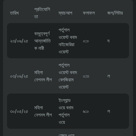
প্রতিযোগি
তারিখ
ম্যাচআপ
ফলাফল
জল/লিটার
তা
পর্তুগাল
বন্ধুত্বপূর্ণ
ওয়েস্ট বনাম
২৩/০৬/২৫
আন্তর্জাতি
০:০
দ
নাইজেরিয়া
ক নারী
ওয়েস্ট
পর্তুগাল
মহিলা
ওয়েস্ট বনাম
০৩/০৬/২৫
০:৩
ল
নেশনস লীগ
বেলজিয়াম
ওয়েস্ট
ইংল্যান্ড
মহিলা
ওয়ে বনাম
৩০/০৫/২৫
৬:০
ল
নেশনস লীগ
পর্তুগাল
ওয়ে
স্পেন ওয়ে