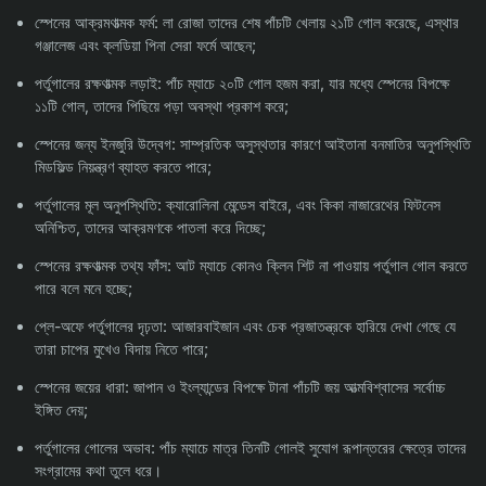
স্পেনের আক্রমণাত্মক ফর্ম: লা রোজা তাদের শেষ পাঁচটি খেলায় ২১টি গোল করেছে, এস্থার
গঞ্জালেজ এবং ক্লডিয়া পিনা সেরা ফর্মে আছেন;
পর্তুগালের রক্ষণাত্মক লড়াই: পাঁচ ম্যাচে ২০টি গোল হজম করা, যার মধ্যে স্পেনের বিপক্ষে
১১টি গোল, তাদের পিছিয়ে পড়া অবস্থা প্রকাশ করে;
স্পেনের জন্য ইনজুরি উদ্বেগ: সাম্প্রতিক অসুস্থতার কারণে আইতানা বনমাতির অনুপস্থিতি
মিডফিল্ড নিয়ন্ত্রণ ব্যাহত করতে পারে;
পর্তুগালের মূল অনুপস্থিতি: ক্যারোলিনা মেন্ডেস বাইরে, এবং কিকা নাজারেথের ফিটনেস
অনিশ্চিত, তাদের আক্রমণকে পাতলা করে দিচ্ছে;
স্পেনের রক্ষণাত্মক তথ্য ফাঁস: আট ম্যাচে কোনও ক্লিন শিট না পাওয়ায় পর্তুগাল গোল করতে
পারে বলে মনে হচ্ছে;
প্লে-অফে পর্তুগালের দৃঢ়তা: আজারবাইজান এবং চেক প্রজাতন্ত্রকে হারিয়ে দেখা গেছে যে
তারা চাপের মুখেও বিদায় নিতে পারে;
স্পেনের জয়ের ধারা: জাপান ও ইংল্যান্ডের বিপক্ষে টানা পাঁচটি জয় আত্মবিশ্বাসের সর্বোচ্চ
ইঙ্গিত দেয়;
পর্তুগালের গোলের অভাব: পাঁচ ম্যাচে মাত্র তিনটি গোলই সুযোগ রূপান্তরের ক্ষেত্রে তাদের
সংগ্রামের কথা তুলে ধরে।