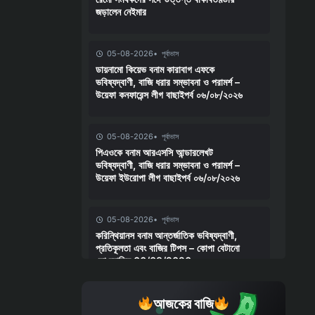
জড়ালেন নেইমার
05-08-2026
পূর্বাভাস
ডায়নামো কিয়েভ বনাম কারাবাগ এফকে
ভবিষ্যদ্বাণী, বাজি ধরার সম্ভাবনা ও পরামর্শ –
উয়েফা কনফারেন্স লীগ বাছাইপর্ব ০৬/০৮/২০২৬
05-08-2026
পূর্বাভাস
পিএওকে বনাম আরএসসি আন্ডারলেখট
ভবিষ্যদ্বাণী, বাজি ধরার সম্ভাবনা ও পরামর্শ –
উয়েফা ইউরোপা লীগ বাছাইপর্ব ০৬/০৮/২০২৬
05-08-2026
পূর্বাভাস
করিন্থিয়ানস বনাম আন্তর্জাতিক ভবিষ্যদ্বাণী,
প্রতিকূলতা এবং বাজির টিপস – কোপা বেটানো
ডো ব্রাসিল 06/08/2026
আজকের বাজি
04-08-2026
পূর্বাভাস