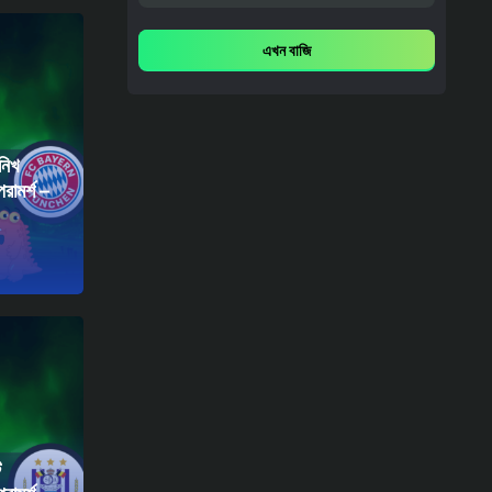
রেড বুল সালজবার্গ বনাম টিএসভি হার্টবার্গ
ভবিষ্যদ্বাণী, বাজি ধরার সম্ভাবনা ও পরামর্শ –
এখন বাজি
অস্ট্রিয়ান বুন্দেসলিগা ০১/০৮/২০২৬
31-07-2026
পূর্বাভাস
থাইল্যান্ড বনাম মালয়েশিয়া ভবিষ্যদ্বাণী, বাজি
উনিখ
ধরার সম্ভাবনা ও পরামর্শ – আসিয়ান
চ্যাম্পিয়নশিপ ০১/০৮/২০২৬
পরামর্শ –
ট