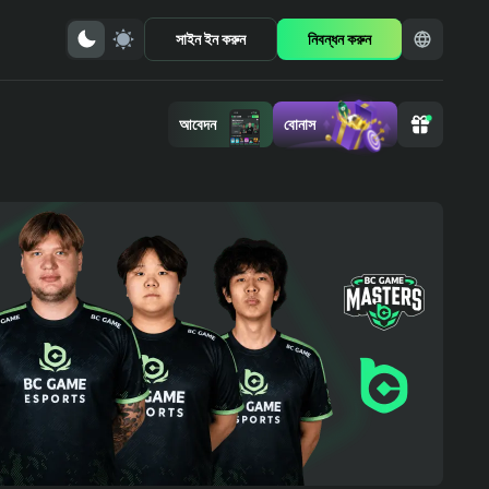
সাইন ইন করুন
নিবন্ধন করুন
আবেদন
বোনাস