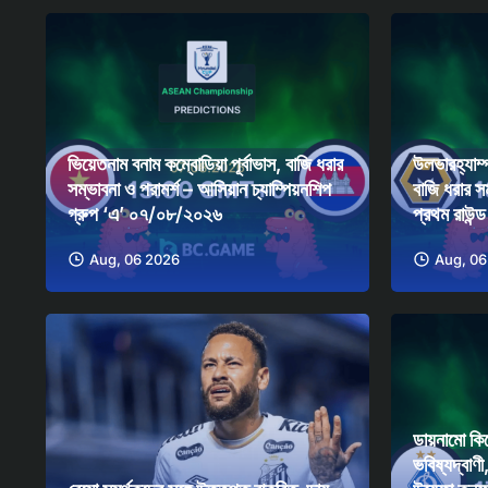
ভিয়েতনাম বনাম কম্বোডিয়া পূর্বাভাস, বাজি ধরার
উলভারহ্যাম্প
সম্ভাবনা ও পরামর্শ – আসিয়ান চ্যাম্পিয়নশিপ
বাজি ধরার স
গ্রুপ ‘এ’ ০৭/০৮/২০২৬
প্রথম রাউন
Aug, 06 2026
Aug, 06
ডায়নামো কি
ভবিষ্যদ্বাণী