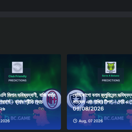
এসি মিলান ভবিষ্যদ্বাণী, বাজি ধরার
বোটাফোগো বনাম ফ্লুমিনেন্স ভবিষ্যদ্ব
রামর্শ – ক্লাব প্রীতি ম্যাচ
মতভেদ এবং বাজির টিপস – সেরি এ ব
২৬
09/08/2026
 2026
Aug, 07 2026