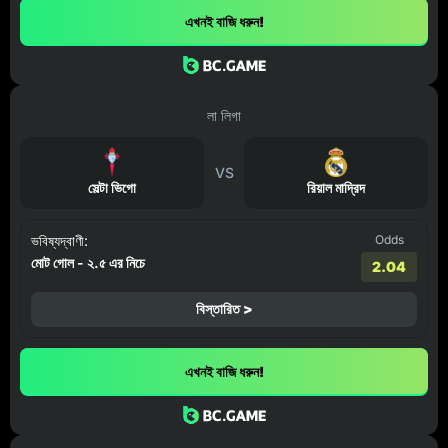
এখনই বাজি ধরুন!
লা লিগা
VS
সেল্টা ভিগো
রিয়াল মাদ্রিদ
ভবিষ্যদ্বাণী:
Odds
মোট গোল - ২.৫ এর নিচে
2.04
বিস্তারিত >
এখনই বাজি ধরুন!