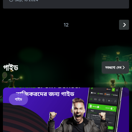
1
2
গাইড
সবগুলো দেখ
গাইড