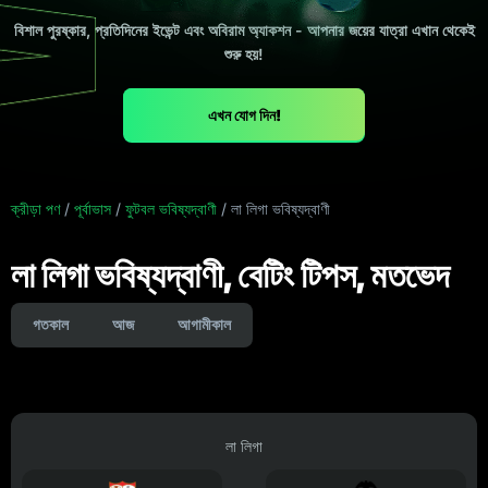
বিশাল পুরষ্কার, প্রতিদিনের ইভেন্ট এবং অবিরাম অ্যাকশন - আপনার জয়ের যাত্রা এখান থেকেই
শুরু হয়!
এখন যোগ দিন!
ক্রীড়া পণ
/
পূর্বাভাস
/
ফুটবল ভবিষ্যদ্বাণী
/
লা লিগা ভবিষ্যদ্বাণী
লা লিগা ভবিষ্যদ্বাণী, বেটিং টিপস, মতভেদ
গতকাল
আজ
আগামীকাল
লা লিগা