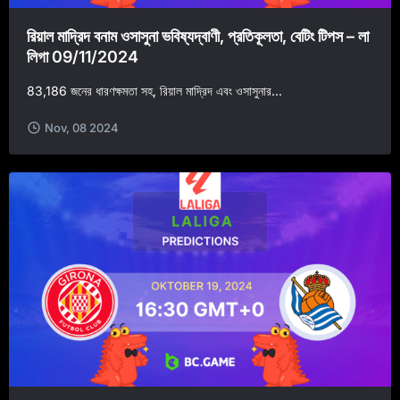
রিয়াল মাদ্রিদ বনাম ওসাসুনা ভবিষ্যদ্বাণী, প্রতিকূলতা, বেটিং টিপস – লা
লিগা 09/11/2024
83,186 জনের ধারণক্ষমতা সহ, রিয়াল মাদ্রিদ এবং ওসাসুনার...
Nov, 08 2024