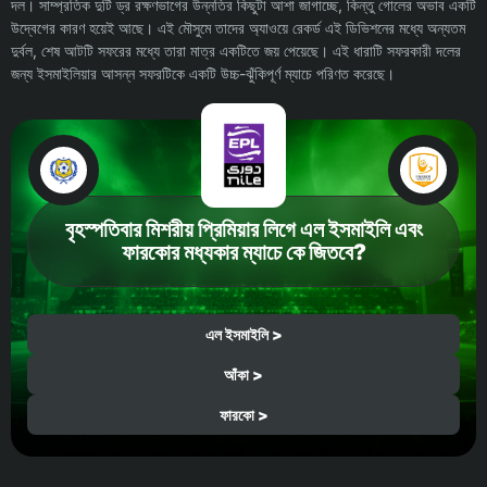
দল। সাম্প্রতিক দুটি ড্র রক্ষণভাগের উন্নতির কিছুটা আশা জাগাচ্ছে, কিন্তু গোলের অভাব একটি
উদ্বেগের কারণ হয়েই আছে। এই মৌসুমে তাদের অ্যাওয়ে রেকর্ড এই ডিভিশনের মধ্যে অন্যতম
দুর্বল, শেষ আটটি সফরের মধ্যে তারা মাত্র একটিতে জয় পেয়েছে। এই ধারাটি সফরকারী দলের
জন্য ইসমাইলিয়ার আসন্ন সফরটিকে একটি উচ্চ-ঝুঁকিপূর্ণ ম্যাচে পরিণত করেছে।
বৃহস্পতিবার মিশরীয় প্রিমিয়ার লিগে এল ইসমাইলি এবং
ফারকোর মধ্যকার ম্যাচে কে জিতবে?
এল ইসমাইলি >
আঁকা >
ফারকো >