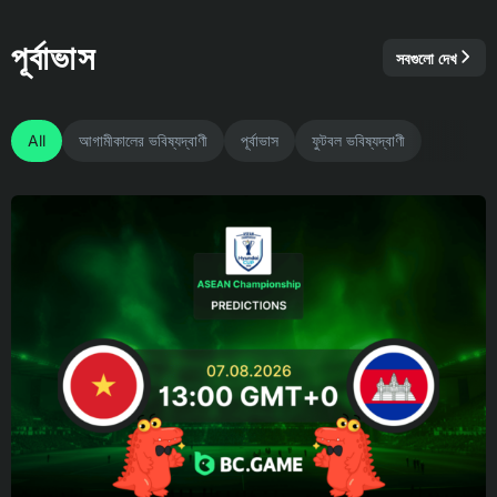
পূর্বাভাস
সবগুলো দেখ
All
আগামীকালের ভবিষ্যদ্বাণী
পূর্বাভাস
ফুটবল ভবিষ্যদ্বাণী