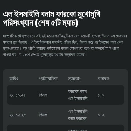
এল ইসমাইলি বনাম ফারকো মুখোমুখি
পরিসংখ্যান (শেষ ৫টি ম্যাচ)
সাম্প্রতিক মৌসুমগুলোতে এই দুই দলের প্রতিদ্বন্দ্বিতা বেশ কয়েকটি হাড্ডাহাড্ডি ও কম স্কোরের
ম্যাচের জন্ম দিয়েছে। ঐতিহাসিকভাবে ফার্কোই এগিয়ে ছিল, বিশেষ করে প্রতিপক্ষের মাঠে খেলা
ম্যাচগুলোতে। গত পাঁচটি ম্যাচের পর্যালোচনা করলে কৌশলগত প্রবণতা সম্পর্কে স্পষ্ট ধারণা
পাওয়া যায়, যা ২৮শে মে-তে পুনরাবৃত্ত হওয়ার সম্ভাবনা রয়েছে।
তারিখ
প্রতিযোগিতা
ম্যাচআপ
ফলাফল
ফারকো বনাম
২৬.১০.২৫
পিএল
১-০
এল ইসমাইলি
এল ইসমাইলি
২৬.০২.২৫
পিএল
০-২
বনাম ফারকো