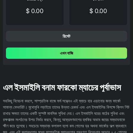
$ 0.00
$ 0.00
রিসেট
এখন বাজি
এল ইসমাইলি বনাম ফারকো ম্যাচের পূর্বাভাস
সবকিছু বিবেচনা করলে, সাম্প্রতিক বাজে ফর্ম সত্ত্বেও এই ম্যাচে হার এড়ানোর জন্য ফার্কো
সামান্য ফেভারিট। মুখোমুখি লড়াইয়ে তাদের উন্নত রেকর্ড এবং এল ইসমাইলির বিপক্ষে ক্লিন শিট
রাখার ক্ষমতা তাদের একটি সুস্পষ্ট মানসিক সুবিধা দেয়। এল ইসমাইলি ঘরের মাঠের সুবিধা এবং
রক্ষণাত্মক সংগঠনের উপর নির্ভর করবে, কিন্তু আক্রমণভাগের হুমকির অভাব জয়ের সম্ভাবনাকে
ক্ষীণ করে তুলেছে। সবচেয়ে সম্ভাব্য ফলাফল হলো কম গোলের ড্র অথবা ফার্কোর অল্প ব্যবধানে
জয়, এবং এই ক্লাবগুলোর মধ্যে সাম্প্রতিক ম্যাচগুলোর প্রবণতা বিবেচনায় আন্ডার ২.৫ গোলের