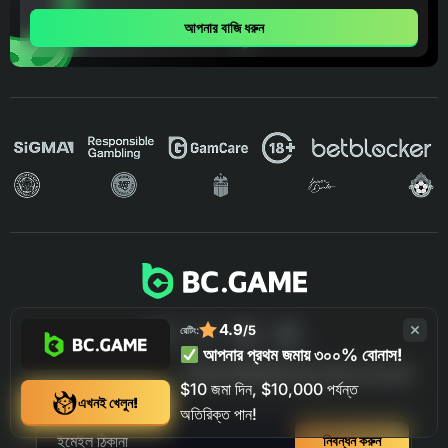
আপনার বাজি ধরুন
4.9
/5
রেটিং:
আপনার প্রথম জমায় ৩০০% বোনাস!
আমাদের নিউজলেটার জন্য সাইন আপ করুন
$10 জমা দিন, $10,000 পর্যন্ত
এখনই খেলুন!
অতিরিক্ত পান!
নিবন্ধন করুন