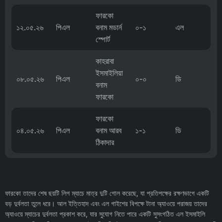
ফারকো
১২.০৫.২৬
পিএল
বনাম মডার্ন
০-১
এল
স্পোর্ট
কাহরাবা
ইসমাইলিয়া
০৮.০৫.২৬
পিএল
০-০
ডি
বনাম
ফারকো
ফারকো
০৪.০৫.২৬
পিএল
বনাম আরব
১-১
ডি
ঠিকাদার
ফারকো তাদের শেষ ছয়টি লিগ ম্যাচে মাত্র দুটি গোল করেছে, যা প্রতিপক্ষের রক্ষণভাগে একটি
বড় দুর্বলতা তুলে ধরে। আল ইত্তিহাদ এবং এল গাইশের বিপক্ষে টানা অ্যাওয়ে পরাজয় তাদের
অ্যাওয়ে ম্যাচের দুর্বলতা প্রকাশ করে, যার সুযোগ নিতে পারে একটি সুসংগঠিত এল ইসমাইলি