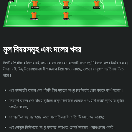
মূল বিষয়সমূহ এবং দলের খবর
মিশরীয় প্রিমিয়ার লিগের এই ম্যাচের ফলাফল বেশ কয়েকটি গুরুত্বপূর্ণ বিষয়ের ওপর নির্ভর করবে।
উভয় দলই কিছু উল্লেখযোগ্য সীমাবদ্ধতা নিয়ে ম্যাচে নামছে, যেগুলোর সুযোগ প্রতিপক্ষ নিতে
পারে।
এল ইসমাইলি তাদের শেষ পাঁচটি লিগ ম্যাচের মধ্যে চারটিতেই গোল করতে ব্যর্থ হয়েছে।
ফারকো তাদের শেষ চারটি ম্যাচের মধ্যে তিনটিতে হেরেছে এবং টানা ছয়টি অ্যাওয়ে ম্যাচে
জয়হীন রয়েছে;
সাম্প্রতিক বড় পরাজয়ের আগে স্বাগতিকরা টানা তিনটি ম্যাচ ড্র করেছে;
এই মৌসুমে ডিভিশনের মধ্যে ফার্কোর অ্যাওয়ে রেকর্ড সবচেয়ে খারাপগুলোর একটি;