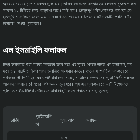
অ্যাওয়ে ম্যাচের দৃঢ়তার গুরুত্ব তুলে ধরে। তাদের ফলাফলের অন্তর্নিহিত ধরণগুলো বুঝতে পারলে
সামনের ৯০ মিনিটের জন্য প্রত্যাশা আরও স্পষ্ট হবে। গুরুত্বপূর্ণ পরিসংখ্যানগত প্রবণতা এবং
মুখোমুখি রেকর্ডগুলো আরও একবার প্রমাণ করে যে কেন বাজিগরদের এই ম্যাচটির প্রতি গভীর
মনোযোগ দেওয়া প্রয়োজন।
এল ইসমাইলি ফলাফল
মিশ্র ফলাফলের ধারা কাটিয়ে নিজেদের ঘরের মাঠে এই ম্যাচে খেলতে নামছে এল ইসমাইলি, যার
ফলে তারা পয়েন্ট তালিকার প্রায় তলানিতে অবস্থান করছে। তাদের সাম্প্রতিক ম্যাচগুলোতে
পরাজয়ের পাশাপাশি ড্র-এর একটি ধারা দেখা যাচ্ছে, যা তাদের রক্ষণভাগের দৃঢ়তা নির্দেশ করলেও
আক্রমণে ধারালো কৌশলের স্পষ্ট অভাব তুলে ধরে। অ্যাওয়ে ম্যাচগুলোতে দলটি বিশেষভাবে
দুর্বল, তবে ইসমাইলিয়া স্টেডিয়ামে তারা কিছুটা ভালো প্রতিরোধ গড়ে তুলেছে।
প্রতিযোগি
তারিখ
ম্যাচআপ
ফলাফল
তা
আল