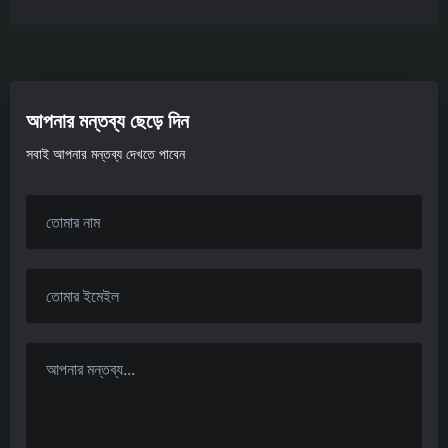
আপনার মন্তব্য ছেড়ে দিন
সবাই আপনার মন্তব্য দেখতে পাবেন