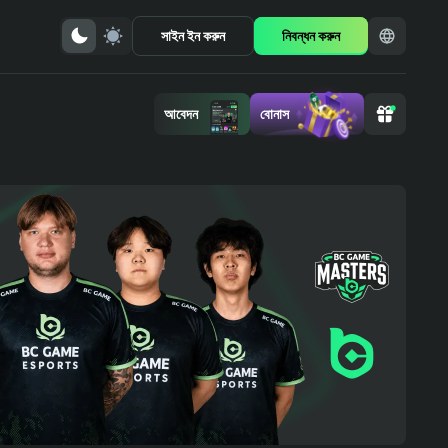
সাইন ইন করুন
নিবন্ধন করুন
আবেদন
বোনাস