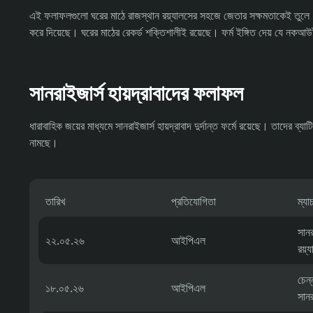
এই ফলাফলগুলো ঘরের মাঠে রাজস্থান রয়্যালসের সহজে জেতার সক্ষমতাকেই তুলে ধরে
করে দিয়েছে। ঘরের মাঠের রেকর্ড শক্তিশালীই রয়েছে। ফর্ম ইঙ্গিত দেয় যে নকআউ
সানরাইজার্স হায়দ্রাবাদের ফলাফল
ধারাবাহিক জয়ের মাধ্যমে সানরাইজার্স হায়দ্রাবাদ দুর্দান্ত ফর্মে রয়েছে। তাদে
নামছে।
তারিখ
প্রতিযোগিতা
ম্য
সানর
২২.০৫.২৬
আইপিএল
রয়্য
চেন্
১৮.০৫.২৬
আইপিএল
সানর