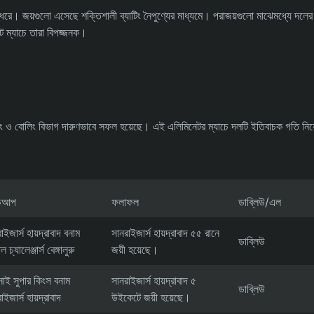
। জয়গুলো এসেছে শক্তিশালী ব্যাটিং নৈপুণ্যের মাধ্যমে। পরাজয়গুলো মাঝেমধ্যে দলের দ
ট ম্যাচে তারা বিপজ্জনক।
র ব্যাটিং ও বোলিং বিভাগ দারুণভাবে সফল হয়েছে। এই এলিমিনেটর ম্যাচে দলটি ইতিবাচক গতি নি
াচআপ
ফলাফল
ডাব্লিউ/এল
াইজার্স হায়দ্রাবাদ বনাম
সানরাইজার্স হায়দ্রাবাদ ৫৫ রানে
ডাব্লিউ
াল চ্যালেঞ্জার্স বেঙ্গালুরু
জয়ী হয়েছে।
নাই সুপার কিংস বনাম
সানরাইজার্স হায়দ্রাবাদ ৫
ডাব্লিউ
াইজার্স হায়দ্রাবাদ
উইকেটে জয়ী হয়েছে।