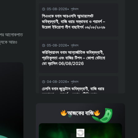
05-08-2026
পূর্বাভাস
পিএওকে বনাম আরএসসি আন্ডারলেখট
ভবিষ্যদ্বাণী, বাজি ধরার সম্ভাবনা ও পরামর্শ –
উয়েফা ইউরোপা লীগ বাছাইপর্ব ০৬/০৮/২০২৬
র উপর আলোকপাত
িপত্যকে আরও
05-08-2026
পূর্বাভাস
করিন্থিয়ানস বনাম আন্তর্জাতিক ভবিষ্যদ্বাণী,
প্রতিকূলতা এবং বাজির টিপস – কোপা বেটানো
ডো ব্রাসিল 06/08/2026
04-08-2026
পূর্বাভাস
চেলসি বনাম জুভেন্টাস ভবিষ্যদ্বাণী, বাজি ধরার
সম্ভাবনা ও পরামর্শ – ক্লাব প্রীতি ম্যাচ
০৫/০৮/২০২৬
আজকের বাজি
04-08-2026
পূর্বাভাস
ফোর্তালেজা বনাম পালমেইরাস ভবিষ্যদ্বাণী,
প্রতিকূলতা এবং বাজির টিপস – কোপা বেতানো
ডো ব্রাসিল 06/08/2026