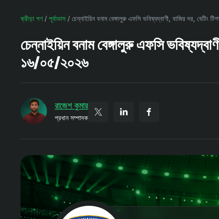
ক্রীড়া পণ
/
পূর্বাভাস
/
চেন্নাইয়িন বনাম বেঙ্গালুরু এফসি ভবিষ্যদ্বাণী, বাজির দর, বেটিং 
চেন্নাইয়িন বনাম বেঙ্গালুরু এফসি ভবিষ্যদ্বাণ
১৬/০৫/২০২৬
রাজেশ কুমার
প্রধান সম্পাদক