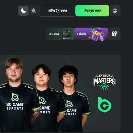
সাইন ইন করুন
নিবন্ধন করুন
আবেদন
বোনাস