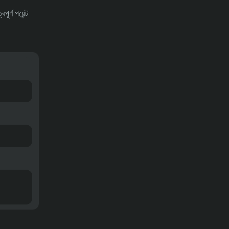
চ্যাম্পিয়নশিপ ০১/০৮/২০২৬
র্ণ পয়েন্ট
30-07-2026
পূর্বাভাস
স্পার্টা প্রাগ বনাম জ্লিন ভবিষ্যদ্বাণী, বাজি ধরার
সম্ভাবনা ও পরামর্শ – চান্স লিগা ৩১/০৭/২০২৬