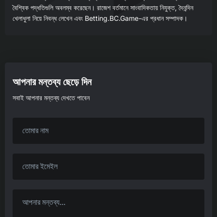
বৈশ্বিক পদ্ধতিগুলি অবলম্ব করেছেন। রাজেশ বর্তমানে সাংবাদিকতায় নিযুক্ত, দৈনন্দিন
খেলাধুলা নিয়ে নিবন্ধ লেখেন এবং Betting.BC.Game-এর প্রধান সম্পাদক।
আপনার মন্তব্য ছেড়ে দিন
সবাই আপনার মন্তব্য দেখতে পাবেন