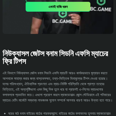
এখনই বাজি ধরুন
নিউক্যাসল জেটস বনাম সিডনি এফসি ম্যাচের
ফ্রি টিপস
এই বিভাগে নিউক্যাসল জেটস বনাম সিডনি এফসি ম্যাচটি আরও কার্যকরভাবে মূল্যায়ন করতে
আপনাকে সাহায্য করার জন্য বাস্তবসম্মত, তথ্য-ভিত্তিক বিনামূল্যের টিপস দেওয়া হয়েছে।
দলের পরিসংখ্যান, ঐতিহাসিক প্রবণতা এবং ম্যাচ-নির্দিষ্ট পরিস্থিতি থেকে প্রাপ্ত তথ্যের
ভিত্তিতে, এই অন্তর্দৃষ্টিগুলো এমন কিছু দিক তুলে ধরে যা প্রায়শই এ-লিগের ম্যাচগুলোর
ফলাফলকে প্রভাবিত করে। এগুলো প্রয়োগ করলে ম্যাকডোনাল্ড জোন্স স্টেডিয়ামে এই শনিবারের
ম্যাচের বেটিং মার্কেটে সম্ভাব্য লাভজনক সুযোগ সম্পর্কে আপনার ধারণা আরও উন্নত হতে পারে।
ঘরের মাঠ বনাম বাইরের মাঠের পারফরম্যান্স: বাইরের মাঠের ফলাফলের তুলনায় ম্যাকডোনাল্ড