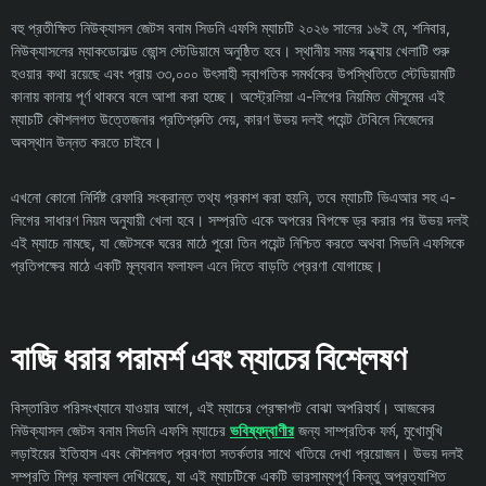
বহু প্রতীক্ষিত নিউক্যাসল জেটস বনাম সিডনি এফসি ম্যাচটি ২০২৬ সালের ১৬ই মে, শনিবার,
নিউক্যাসলের ম্যাকডোনাল্ড জোন্স স্টেডিয়ামে অনুষ্ঠিত হবে। স্থানীয় সময় সন্ধ্যায় খেলাটি শুরু
হওয়ার কথা রয়েছে এবং প্রায় ৩৩,০০০ উৎসাহী স্বাগতিক সমর্থকের উপস্থিতিতে স্টেডিয়ামটি
কানায় কানায় পূর্ণ থাকবে বলে আশা করা হচ্ছে। অস্ট্রেলিয়া এ-লিগের নিয়মিত মৌসুমের এই
ম্যাচটি কৌশলগত উত্তেজনার প্রতিশ্রুতি দেয়, কারণ উভয় দলই পয়েন্ট টেবিলে নিজেদের
অবস্থান উন্নত করতে চাইবে।
এখনো কোনো নির্দিষ্ট রেফারি সংক্রান্ত তথ্য প্রকাশ করা হয়নি, তবে ম্যাচটি ভিএআর সহ এ-
লিগের সাধারণ নিয়ম অনুযায়ী খেলা হবে। সম্প্রতি একে অপরের বিপক্ষে ড্র করার পর উভয় দলই
এই ম্যাচে নামছে, যা জেটসকে ঘরের মাঠে পুরো তিন পয়েন্ট নিশ্চিত করতে অথবা সিডনি এফসিকে
প্রতিপক্ষের মাঠে একটি মূল্যবান ফলাফল এনে দিতে বাড়তি প্রেরণা যোগাচ্ছে।
বাজি ধরার পরামর্শ এবং ম্যাচের বিশ্লেষণ
বিস্তারিত পরিসংখ্যানে যাওয়ার আগে, এই ম্যাচের প্রেক্ষাপট বোঝা অপরিহার্য। আজকের
নিউক্যাসল জেটস বনাম সিডনি এফসি ম্যাচের
ভবিষ্যদ্বাণীর
জন্য সাম্প্রতিক ফর্ম, মুখোমুখি
লড়াইয়ের ইতিহাস এবং কৌশলগত প্রবণতা সতর্কতার সাথে খতিয়ে দেখা প্রয়োজন। উভয় দলই
সম্প্রতি মিশ্র ফলাফল দেখিয়েছে, যা এই ম্যাচটিকে একটি ভারসাম্যপূর্ণ কিন্তু অপ্রত্যাশিত