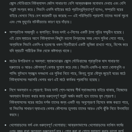
জোন্স স্টেডিয়ামে নিউক্যাসল জেটস সাধারণত বেশি আক্রমণাত্মক মনোভাব দেখায় এবং বেশি
পয়েন্ট সংগ্রহ করে। সিডনি এফসি বাইরের মাঠে প্রতিদ্বন্দ্বিতাপূর্ণ হলেও, সম্প্রতি ঘরের
বাইরে খেলতে গিয়ে বেশ কয়েকটি ড্র করেছে — এই পরিস্থিতি প্রায়শই তাদের সতর্ক সূচনা
এবং শেষ মুহূর্তের নাটকীয়তার কারণ হয়ে দাঁড়ায়।
সাম্প্রতিক সময়সূচী ও ক্লান্তি: উভয় দলই এ-লিগের একটি ঠাসা সূচির সম্মুখীন হয়েছে।
এই হোম ম্যাচের আগে নিউক্যাসল কিছুটা ভালো বিশ্রামের সময় পেলে সুবিধা পেতে পারে,
অন্যদিকে সিডনি এফসি-র ভ্রমণের ধকল দ্বিতীয়ার্ধে একটি ভূমিকা রাখতে পারে, বিশেষ করে
যদি ম্যাচটি শারীরিক দিক থেকে কষ্টসাধ্য থাকে।
মাঠের উপরিভাগ ও অবস্থা: ম্যাকডোনাল্ড জোন্স স্টেডিয়ামের প্রাকৃতিক ঘাস সাধারণত
দ্রুততর ও আরও কৌশলপূর্ণ খেলার সুযোগ করে দেয়। সিডনি এফসি-র মতো খোলাখুলি ও
পাসিং ফুটবলে স্বচ্ছন্দ দলগুলো এর সুবিধা নিতে পারে, কিন্তু পুরো মৌসুম জুড়েই ঘরের মাঠে
নিউক্যাসলের সরাসরি খেলার ধরণ এই মাঠে কার্যকর প্রমাণিত হয়েছে।
লিগে অবস্থান ও প্রেরণা: উভয় দলই প্লে-অফের শীর্ষ স্থানগুলোর বাইরে থাকায়, নিজেদের
অবস্থান উন্নত করার জন্য গুরুত্বপূর্ণ পয়েন্ট অর্জন করাই হবে তাদের মূল প্রেরণা।
নিউক্যাসলের ঘরের মাঠের দর্শক তাদের জন্য একটি বড় অনুপ্রেরণা হিসেবে কাজ করতে পারে,
যা সিডনির সাধারণ অ্যাওয়ে খেলার কৌশলের তুলনায় তাদের আরও বেশি ঝুঁকি নিতে উৎসাহিত
করবে।
খেলোয়াড়দের ফর্ম এবং গুরুত্বপূর্ণ খেলোয়াড়: আক্রমণভাগের খেলোয়াড়দের বর্তমান ফর্মের
ওপর নজর রাখা অত্যন্ত গুরুত্বপূর্ণ হবে। গোল করা বা গোলে সহায়তা করার ভালো ফর্মে