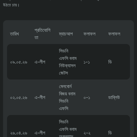
উঠতে চায়।
প্রতিযোগি
তারিখ
ম্যাচআপ
ফলাফল
ফলাফল
তা
সিডনি
এফসি বনাম
০৯.০৫.২৬
এ-লীগ
১-১
ডি
নিউক্যাসল
জেটস
মেলবোর্ন
বিজয় বনাম
০২.০৫.২৬
এ-লীগ
০-১
ডাব্লিউ
সিডনি
এফসি
সিডনি
এফসি বনাম
২৬.০৪.২৬
এ-লীগ
২-২
ডি
অকল্যান্ড