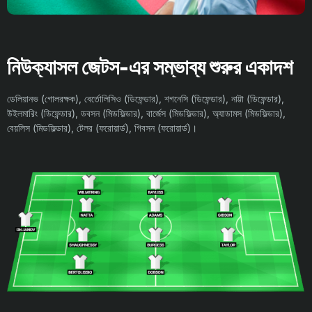
নিউক্যাসল জেটস-এর সম্ভাব্য শুরুর একাদশ
ডেলিয়ানভ (গোলরক্ষক), বের্তোলিসিও (ডিফেন্ডার), শগনেসি (ডিফেন্ডার), নাট্টা (ডিফেন্ডার),
উইলমারিং (ডিফেন্ডার), ডবসন (মিডফিল্ডার), বার্জেস (মিডফিল্ডার), অ্যাডামস (মিডফিল্ডার),
বেয়লিস (মিডফিল্ডার), টেলর (ফরোয়ার্ড), গিবসন (ফরোয়ার্ড)।