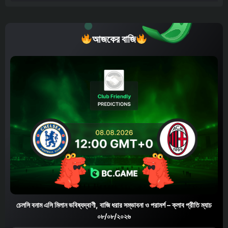
আজকের বাজি
চেলসি বনাম এসি মিলান ভবিষ্যদ্বাণী, বাজি ধরার সম্ভাবনা ও পরামর্শ – ক্লাব প্রীতি ম্যাচ
০৮/০৮/২০২৬