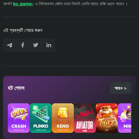
আপনি
bc.game-
এ নিউক্যাসল জেটস বনাম সিডনি এফসি ম্যাচে বাজি ধরতে পারেন ।
এই প্রবন্ধটি শেয়ার করুন
হট গেমস
আরও >