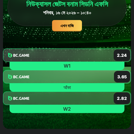
নিউক্যাসল জেটস বনাম সিডনি এফসি
শনিবার, ১৬ মে ২০২৬ – ১০:৪০
এখন বাজি
2.24
W1
3.65
আঁকা
2.82
W2