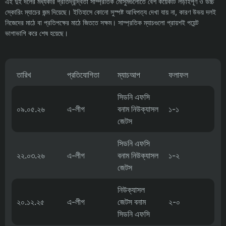
এই দুই দলের মধ্যকার প্রতিদ্বন্দ্বিতা সাম্প্রতিক মৌসুমগুলোতে বেশ কয়েকটি লড়াইপূর্ণ ও উচ্চ
স্কোরিং ম্যাচের জন্ম দিয়েছে। ইতিহাসে কোনো সুস্পষ্ট আধিপত্য দেখা যায় না, কারণ উভয় দলই
নিজেদের মাঠে বা প্রতিপক্ষের মাঠে জিততে সক্ষম। সাম্প্রতিক ম্যাচগুলো প্রায়শই পয়েন্ট
ভাগাভাগি করে শেষ হয়েছে।
তারিখ
প্রতিযোগিতা
ম্যাচআপ
ফলাফল
সিডনি এফসি
০৯.০৫.২৬
এ-লীগ
বনাম নিউক্যাসল
১-১
জেটস
সিডনি এফসি
২২.০৩.২৬
এ-লীগ
বনাম নিউক্যাসল
১-২
জেটস
নিউক্যাসল
২০.১২.২৫
এ-লীগ
জেটস বনাম
২-০
সিডনি এফসি