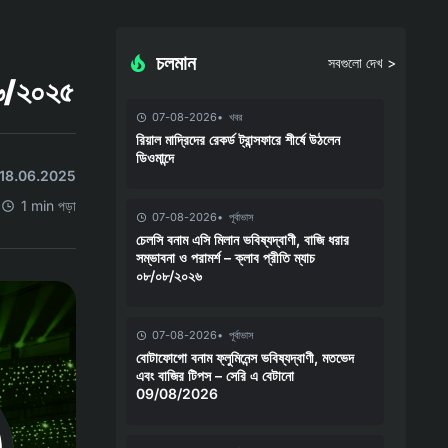
চলমান
সবগুলো দেখ >
/০৬/২০২৫
07-08-2026
খবর
রিয়াল মাদ্রিদের রেকর্ড ট্রান্সফারে শীর্ষে উঠলেন
ডিওমান্দে
ছে 18.06.2025
1 min পড়া
07-08-2026
পূর্বাভাস
চেলসি বনাম এসি মিলান ভবিষ্যদ্বাণী, বাজি ধরার
সম্ভাবনা ও পরামর্শ – ক্লাব প্রীতি ম্যাচ
০৮/০৮/২০২৬
07-08-2026
পূর্বাভাস
বোটাফোগো বনাম ফ্লুমিনেন্স ভবিষ্যদ্বাণী, মতভেদ
এবং বাজির টিপস – সেরি এ বেটানো
09/08/2026