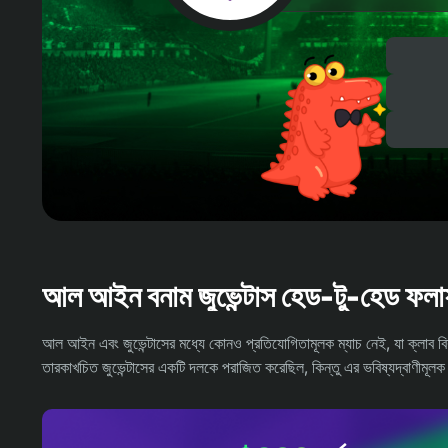
আল আইন বনাম জুভেন্টাস হেড-টু-হেড ফল
আল আইন এবং জুভেন্টাসের মধ্যে কোনও প্রতিযোগিতামূলক ম্যাচ নেই, যা ক্লাব 
তারকাখচিত জুভেন্টাসের একটি দলকে পরাজিত করেছিল, কিন্তু এর ভবিষ্যদ্বাণীমূল