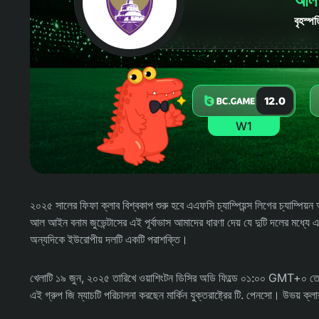
আল 
বৃহস্
12.0
W1
২০২৫ সালের ফিফা ক্লাব বিশ্বকাপ শুরু হবে এএফসি চ্যাম্পিয়ন্স লিগের চ্যাম্পি
আল আইন বনাম জুভেন্টাসের এই পূর্বাভাস আমাদের ধারণা দেয় যে দুটি দলের মধ্
অন্যদিকে ইউরোপীয় দলটি একটি পরাশক্তি।
খেলাটি ১৯ জুন, ২০২৫ তারিখে ওয়াশিংটন ডিসির অডি ফিল্ডে ০১:০০ GMT+০ তে অ
এই গ্রুপ জি ম্যাচটি পরিচালনা করছেন মার্কিন যুক্তরাষ্ট্রের টি. পেনসো। উভয় ক্ল