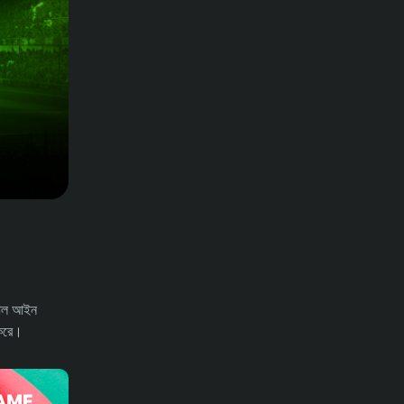
ে আল আইন
 করে।