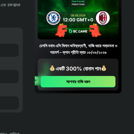
বং রক্ষণাত্মক
04-08-2026
পূর্বাভাস
ফোর্তালেজা বনাম পালমেইরাস ভবিষ্যদ্বাণী,
প্রতিকূলতা এবং বাজির টিপস – কোপা বেতানো
ডো ব্রাসিল 06/08/2026
চেলসি বনাম এসি মিলান ভবিষ্যদ্বাণী, বাজি ধরার সম্ভাবনা ও
04-08-2026
পূর্বাভাস
পরামর্শ – ক্লাব প্রীতি ম্যাচ ০৮/০৮/২০২৬
ক্রুজেইরো বনাম চ্যাপেকোয়েনস ভবিষ্যদ্বাণী,
প্রতিকূলতা এবং বাজির টিপস – কোপা বেতানো
ডো ব্রাসিল 05/08/2026
একটি 300% বোনাস পান
03-08-2026
খবর
আপনার বাজি ধরুন
কাশ্মীরের সরু গলি পেরিয়ে ভারতের টেস্ট দলে
আকিব নবী
03-08-2026
পূর্বাভাস
অলিম্পিয়াকোস এফসি বনাম এনইসি নিজমেগেন
ভবিষ্যদ্বাণী, বাজি ধরার সম্ভাবনা ও পরামর্শ –
চ্যাম্পিয়ন্স লীগ বাছাইপর্ব ০৪/০৮/২০২৬
্তায়ও, আটকে