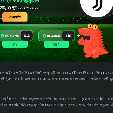
আইন বনাম জুভেন্টাস
পতিবার, ১৯ জুন ২০২৫ – ০১:০০
এখন বাজি
6.4
1.19
আঁকা
W2
য়ন আল আইন এবং ইতালির এক বিরাট দল জুভেন্টাসের মধ্যে একটি আকর্ষণীয় ম্যাচ দিয়ে। ২০২
যে একটি ম্যাচ থেকে কী আশা করা যায় যারা একে অপরের থেকে বেশ আলাদা। আমিরাত দলটি আন
নুষ্ঠিত হবে, যেখানে ২০,০০০ জন দর্শক ধারণ করতে পারবেন। প্রতিযোগিতার গ্রুপ পর্বে
াবই ম্যানচেস্টার সিটির নেতৃত্বে পরিচালিত একটি গ্রুপে শুরুতেই একটি শক্তিশালী বক্তব্য র