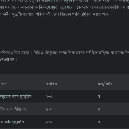
ি পরাজয় তাদের আক্রমণাত্মক নির্ভরযোগ্যতা তুলে ধরে। কোডজো লাবার গোল-স্কোরিং দক্ষতা
 আইন জুভেন্টাসের মতো শক্তিশালী দলের বিরুদ্ধে প্রতিদ্বন্দ্বিতা করতে পারে।
্র গতিতে এগিয়ে যাচ্ছে। সিরি এ মৌসুমের শেষের দিকে তাদের ফর্ম ছিল অস্থির, যা তাদের বিশ্
া দেওয়া হল।
াচআপ
ফলাফল
জল/লিটার
জুয়েলা বনাম জুভেন্টাস
২-৩
হ
ন্টাস বনাম উদিনেস
২-০
হ
ও বনাম জুভেন্টাস
১-১
দ