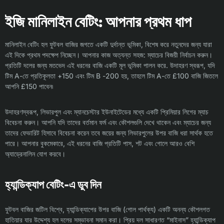
ইজি মানিলাইন বেটিং: আপনার প্রথম ধাপ
মানিলাইন বেটিং হল ফুটবল বাজির জগতে একটি দুর্দান্ত ভূমিকা, বিশেষ করে নতুনদের জন্য যারা
এই দিকে প্রথম পদক্ষেপ নিচ্ছেন। আপনার কাজ অত্যন্ত সহজ: ম্যাচের বিজয়ী নির্বাচন করুন।
প্রতিটি দলের জন্য মতভেদ এই ধরনের বাজি একটি মূল ভূমিকা পালন করে. উদাহরণ স্বরূপ, যদি
টিম A-তে প্রতিকূলতা +150 এবং টিম B -200 হয়, তাহলে টিম A-তে £100 বাজি জিতলে
আপনি £150 পাবেন৷
উদাহরণস্বরূপ, লিভারপুল এবং ম্যানচেস্টার ইউনাইটেডের মধ্যে একটি প্রিমিয়ার লিগের ম্যাচ
বিবেচনা করুন। আপনি যদি তাদের বর্তমান ফর্ম এবং কৌশলগুলি দেখে থাকেন এবং ম্যাচের জন্য
তাদের ফেভারিট হিসাবে বিবেচনা করেন তবে জয়ের জন্য লিভারপুলের উপর বাজি ধরা সার্থক হতে
পারে। আপনার বুকমেকারে, এই ধরনের বাজি প্রতিটি পাস, শট এবং গোলে আরও বেশি
অ্যাড্রেনালিন যোগ করবে।
হ্যান্ডিক্যাপ বেটিং-এ ডুব দিন
ফুটবল বাজির জটিল বিশ্বে, হ্যান্ডিক্যাপের উপর বাজি (গোল পার্থক্য) একটি অনন্য কৌশলগত
হাতিয়ার যার উদ্দেশ্য হল দলের সম্ভাবনা সমান করা। প্রিয় দল সাধারণত “মাইনাস” হ্যান্ডিক্যাপ