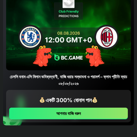
চেলসি বনাম এসি মিলান ভবিষ্যদ্বাণী, বাজি ধরার সম্ভাবনা ও পরামর্শ – ক্লাব প্রীতি ম্যাচ
০৮/০৮/২০২৬
একটি 300% বোনাস পান
আপনার বাজি ধরুন