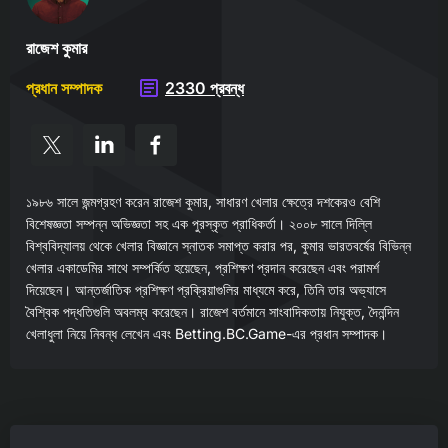
রাজেশ কুমার
প্রধান সম্পাদক
2330 প্রবন্ধ
১৯৮৬ সালে জন্মগ্রহণ করেন রাজেশ কুমার, সাধারণ খেলার ক্ষেত্রে দশকেরও বেশি
বিশেষজ্ঞতা সম্পন্ন অভিজ্ঞতা সহ এক পুরস্কৃত প্রাধিকর্তা। ২০০৮ সালে দিল্লি
বিশ্ববিদ্যালয় থেকে খেলার বিজ্ঞানে স্নাতক সমাপ্ত করার পর, কুমার ভারতবর্ষের বিভিন্ন
খেলার একাডেমির সাথে সম্পর্কিত হয়েছেন, প্রশিক্ষণ প্রদান করেছেন এবং পরামর্শ
দিয়েছেন। আন্তর্জাতিক প্রশিক্ষণ প্রক্রিয়াগুলির মাধ্যমে করে, তিনি তার অভ্যাসে
বৈশ্বিক পদ্ধতিগুলি অবলম্ব করেছেন। রাজেশ বর্তমানে সাংবাদিকতায় নিযুক্ত, দৈনন্দিন
খেলাধুলা নিয়ে নিবন্ধ লেখেন এবং Betting.BC.Game-এর প্রধান সম্পাদক।