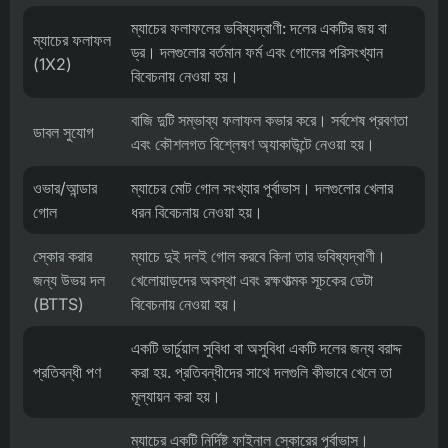
ম্যাচের ফলাফলের ভবিষ্যদ্বাণী: দলের একটির জয় বা
ম্যাচের ফলাফল
ড্র। দলগুলোর বর্তমান ফর্ম এবং গোলের পরিসংখ্যান
(1X2)
বিবেচনায় নেওয়া হয়।
বাজি দুটি সম্ভাব্য ফলাফল কভার করে। সর্বশেষ প্রবণতা
ডাবল সুযোগ
এবং কৌশলগত বিশ্লেষণ অ্যাকাউন্টে নেওয়া হয়।
ওভার/আন্ডার
ম্যাচের মোট গোল সংখ্যার পূর্বাভাস। দলগুলোর খেলার
গোল
ধরন বিবেচনায় নেওয়া হয়।
স্কোর করার
ম্যাচে দুই দলই গোল করবে কিনা তার ভবিষ্যদ্বাণী।
জন্য উভয় দল
খেলোয়াড়দের অবস্থা এবং রক্ষণাত্মক সূচকের ডেটা
(BTTS)
বিবেচনায় নেওয়া হয়।
একটি ভার্চুয়াল সুবিধা বা অসুবিধা একটি দলের জন্য বরাদ্দ
প্রতিবন্ধী পণ
করা হয়. প্রতিবন্ধীদের সাথে দলগুলি কীভাবে খেলে তা
মূল্যায়ন করা হয়।
ম্যাচের একটি নির্দিষ্ট ফাইনাল স্কোরের পূর্বাভাস।