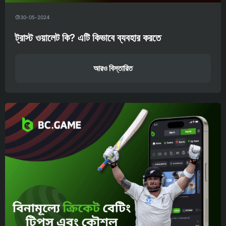
30-05-2024
ট্রাস্ট ওয়ালেট কি? এটি কিভাবে ব্যবহার করতে
আরও বিস্তারিত