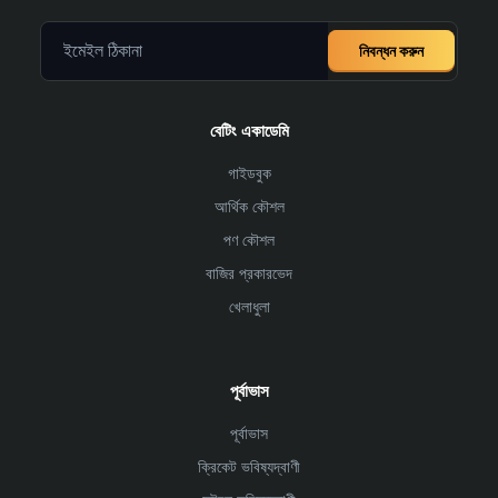
নিবন্ধন করুন
বেটিং একাডেমি
গাইডবুক
আর্থিক কৌশল
পণ কৌশল
বাজির প্রকারভেদ
খেলাধুলা
পূর্বাভাস
পূর্বাভাস
ক্রিকেট ভবিষ্যদ্বাণী