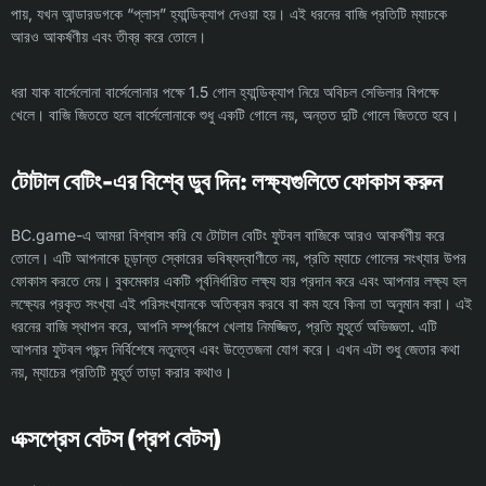
পায়, যখন আন্ডারডগকে “প্লাস” হ্যান্ডিক্যাপ দেওয়া হয়। এই ধরনের বাজি প্রতিটি ম্যাচকে
আরও আকর্ষণীয় এবং তীব্র করে তোলে।
ধরা যাক বার্সেলোনা বার্সেলোনার পক্ষে 1.5 গোল হ্যান্ডিক্যাপ নিয়ে অবিচল সেভিলার বিপক্ষে
খেলে। বাজি জিততে হলে বার্সেলোনাকে শুধু একটি গোলে নয়, অন্তত দুটি গোলে জিততে হবে।
টোটাল বেটিং-এর বিশ্বে ডুব দিন: লক্ষ্যগুলিতে ফোকাস করুন
BC.game-এ আমরা বিশ্বাস করি যে টোটাল বেটিং ফুটবল বাজিকে আরও আকর্ষণীয় করে
তোলে। এটি আপনাকে চূড়ান্ত স্কোরের ভবিষ্যদ্বাণীতে নয়, প্রতি ম্যাচে গোলের সংখ্যার উপর
ফোকাস করতে দেয়। বুকমেকার একটি পূর্বনির্ধারিত লক্ষ্য হার প্রদান করে এবং আপনার লক্ষ্য হল
লক্ষ্যের প্রকৃত সংখ্যা এই পরিসংখ্যানকে অতিক্রম করবে বা কম হবে কিনা তা অনুমান করা। এই
ধরনের বাজি স্থাপন করে, আপনি সম্পূর্ণরূপে খেলায় নিমজ্জিত, প্রতি মুহূর্তে অভিজ্ঞতা. এটি
আপনার ফুটবল পছন্দ নির্বিশেষে নতুনত্ব এবং উত্তেজনা যোগ করে। এখন এটা শুধু জেতার কথা
নয়, ম্যাচের প্রতিটি মুহূর্ত তাড়া করার কথাও।
এক্সপ্রেস বেটস (প্রপ বেটস)