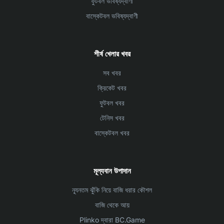
ফুটবল ভবিষ্যদ্বাণী
বাস্কেটবল ভবিষ্যদ্বাণী
শীর্ষ খেলার খবর
সব খবর
ক্রিকেট খবর
ফুটবল খবর
টেনিস খবর
বাস্কেটবল খবর
মূল্যবান উপাদান
ন্যূনতম ঝুঁকি নিয়ে বাজি ধরার কৌশল
বাজি থেকে আয়
Plinko দ্বারা BC.Game