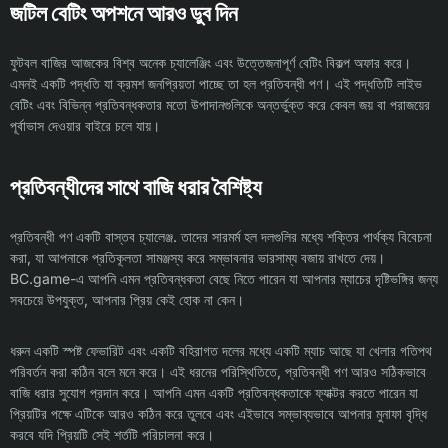
জটিল বেটিং অপশনে আরও ডুব দিন
ফুটবল বাজির আজকের বিশ্ব অনেক চ্যালেঞ্জিং এবং উত্তেজনাপূর্ণ বেটিং বিকল্প অফার করে।
এমনই একটি পদ্ধতি যা ক্রমশ জনপ্রিয়তা পাচ্ছে তা হল প্রতিবন্ধী পণ। এই পদ্ধতিটি লাইভ
বেটিং এবং বিভিন্ন প্রতিবন্ধকতার মতো উপাদানগুলিকে অন্তর্ভুক্ত করে কেবল জয় বা পরাজয়ের
পূর্বাভাস দেওয়ার বাইরে চলে যায়।
প্রতিবন্ধীদের সাথে বাজি ধরার বৈশিষ্ট্য
প্রতিবন্ধী পণ একটি বাস্তব চ্যালেঞ্জ. তাদের সারমর্ম হল দলগুলির মধ্যে শক্তির পার্থক্য বিবেচনা
করা, যা আপনাকে প্রতিকূলতা সামঞ্জস্য করে সম্ভাবনার ভারসাম্য বজায় রাখতে দেয়।
BC.game-এ আপনি এমন প্রতিবন্ধকতা বেছে নিতে পারেন যা আপনার ম্যাচের দৃষ্টিভঙ্গির জন্য
সবচেয়ে উপযুক্ত, আপনার প্রিয় কেই হোক না কেন।
ধরুন একটি স্পষ্ট ফেভারিট এবং একটি বহিরাগত দলের মধ্যে একটি ম্যাচ আছে যা খেলার গতিপথ
পরিবর্তন করা কঠিন বলে মনে করে। এই ধরনের পরিস্থিতিতে, প্রতিবন্ধী পণ আরও সঠিকভাবে
বাজি ধরার সুযোগ প্রদান করে। আপনি এমন একটি প্রতিবন্ধকতাকে ফ্যাক্টর করতে পারেন যা
প্রিয়টির পক্ষে এটিকে আরও কঠিন করে তুলবে এবং এইভাবে সম্ভাব্যভাবে আপনার মুনাফা বৃদ্ধি
করবে যদি প্রিয়টি সেই শর্তটি পরিচালনা করে।