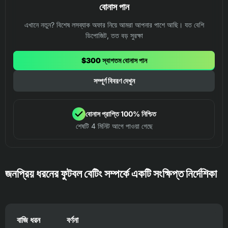
বোনাস পান
এখানে নতুন? বিশেষ লসব্যাক অফার নিয়ে আমরা আপনার পাশে আছি। যত বেশি
ডিপোজিট, তত বড় সুরক্ষা
$300 স্বাগতম বোনাস পান
সম্পূর্ণ বিবরণ দেখুন
বোনাস প্রাপ্তি 100% নিশ্চিত
শেষটি 4 মিনিট আগে পাওয়া গেছে
জনপ্রিয় ধরনের ফুটবল বেটিং সম্পর্কে একটি সংক্ষিপ্ত নির্দেশিকা
বাজি ধরন
বর্ণনা