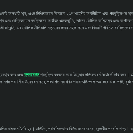
িত একটি অস্থায়ী শব্দ, এখন নিশ্চিতভাবে নিজেকে ২১শ শতাব্দীর অর্থনীতিক এবং প্রযুক্তিগত শব
বপ্ন এবং বৈশ্বিকভাবে ব্যক্তিদের অর্থায়ন এনক্যান্টিং, তাদের মৌলিক অস্তিত্ব এবং অপারেশন
িপ্টোকারেন্সি, এর মৌলিক নীতিগুলি নতুনদের জন্য সহজ করে এবং বিষয়টি পরিচিত ব্যক্তিদে
 ব্যবহার করে এবং
ব্লকচেইন
প্রযুক্তি ব্যবহার করে ডিসেন্ট্রালাইজড নেটওয়ার্কে কার্য করে।
ক নগদ প্রণালীর উদ্বোধন করে, প্রথাগত ব্যাংকিং প্যারাডাইমগুলি ভঙ্গ করে এবং স্পষ্ট, বুঝত
ির মাধ্যমে তৈরি হয়। মাইনিং, প্রাথমিকভাবে বিটকয়েনের জন্য, কেন্দ্রীয় পদ্ধতি গড়ে। অ্যা