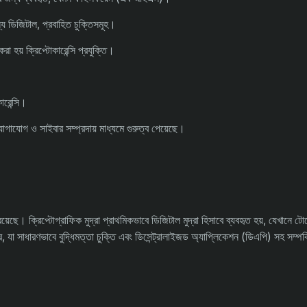
য ডিজিটাল, প্রবাহিত চুক্তিসমূহ।
া হয় ক্রিপ্টোকারেন্সি প্রযুক্তি।
ারেন্সি।
গাযোগ ও সাইবার সম্প্রদায় মাধ্যমে গুরুত্ব পেয়েছে।
রয়েছে। ক্রিপ্টোগ্রাফিক মুদ্রা প্রাথমিকভাবে ডিজিটাল মুদ্রা হিসাবে ব্যবহৃত হয়, যেখানে ট
া সাধারণভাবে বুদ্ধিমত্তা চুক্তি এবং ডিসেন্ট্রালাইজড অ্যাপ্লিকেশন (ডিএপি) সহ সম্পর