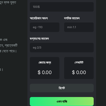
ুন ব্লক যুক্ত
31-07-2026
পূর্বাভাস
রেড বুল সালজবার্গ বনাম টিএসভি হার্টবার্গ
আমেরিকান অডস
দশমিক মতভেদ
ভবিষ্যদ্বাণী, বাজি ধরার সম্ভাবনা ও পরামর্শ –
অস্ট্রিয়ান বুন্দেসলিগা ০১/০৮/২০২৬
31-07-2026
পূর্বাভাস
ভগ্নাংশের মতভেদ
মিক এবং
থাইল্যান্ড বনাম মালয়েশিয়া ভবিষ্যদ্বাণী, বাজি
নে, প্রত্যেকটি
ধরার সম্ভাবনা ও পরামর্শ – আসিয়ান
করা যেতে পারে।
চ্যাম্পিয়নশিপ ০১/০৮/২০২৬
জেতার জন্য
পেআউট
30-07-2026
পূর্বাভাস
য়।
স্পার্টা প্রাগ বনাম জ্লিন ভবিষ্যদ্বাণী, বাজি ধরার
$ 0.00
$ 0.00
সম্ভাবনা ও পরামর্শ – চান্স লিগা ৩১/০৭/২০২৬
রিসেট
30-07-2026
পূর্বাভাস
ভিয়েতনাম বনাম সিঙ্গাপুর ভবিষ্যদ্বাণী, বাজি ধরার
সম্ভাবনা ও পরামর্শ – আসিয়ান চ্যাম্পিয়নশিপ
এখন বাজি
৩১/০৭/২০২৬