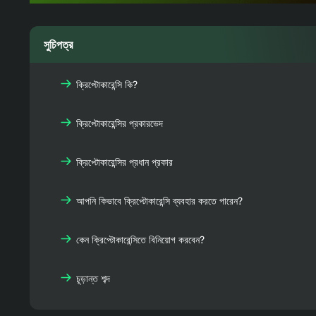
সুচিপত্র
ক্রিপ্টোকারেন্সি কি?
ক্রিপ্টোকারেন্সির প্রকারভেদ
ক্রিপ্টোকারেন্সির প্রধান প্রকার
আপনি কিভাবে ক্রিপ্টোকারেন্সি ব্যবহার করতে পারেন?
কেন ক্রিপ্টোকারেন্সিতে বিনিয়োগ করবেন?
চূড়ান্ত শব্দ