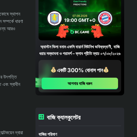
03-08-2026
পূর্বাভাস
্দকোষে স্থাপন
অলিম্পিয়াকোস এফসি বনাম এনইসি নিজমেগেন
 সম্পর্কে ধারণা
ভবিষ্যদ্বাণী, বাজি ধরার সম্ভাবনা ও পরামর্শ –
র জন্য আরও
চ্যাম্পিয়ন্স লীগ বাছাইপর্ব ০৪/০৮/২০২৬
অ্যাস্টন ভিলা বনাম এফসি বায়ার্ন মিউনিখ ভবিষ্যদ্বাণী, বাজি
03-08-2026
পূর্বাভাস
ধরার সম্ভাবনা ও পরামর্শ – ক্লাব প্রীতি ম্যাচ ০৭/০৮/২০২৬
মিয়েলবি এআইএফ বনাম এসকে স্লোভান
ব্রাতিস্লাভা: পূর্বাভাস, অডস ও বাজির পরামর্শ –
চ্যাম্পিয়ন্স লিগ বাছাইপর্ব, ০৪/০৮/২০২৬
একটি 300% বোনাস পান
 এর উৎপত্তি
03-08-2026
পূর্বাভাস
আপনার বাজি ধরুন
ে এবং স্বাধীন
মিয়ানমার বনাম লাওস ভবিষ্যদ্বাণী, বাজি ধরার
সম্ভাবনা, বেটিং টিপস – আসিয়ান চ্যাম্পিয়নশিপ
০৪/০৮/২০২৬
বাজি ক্যালকুলেটর
31-07-2026
খবর
কলকাতায় ভারতের বিপক্ষে প্রথমবার মাঠে নামবে
ব্রাজিল
ল্টকয়েন দ্বারা
বাজির পরিমাণ