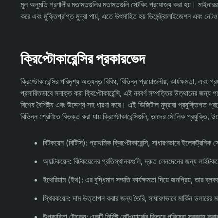
মূল অনুমতি প্রণালীর মতামতগুলির মতামতগুলি স্টেকিং প্রযোজ্য করা হয়। মাইনার
করে এবং মুক্তিপ্রাপ্ত মুদ্রা পায়, এতে উৎসাহিত হয় ডিসেন্ট্রালাইজেশন এবং নেটওয়
ক্রিপ্টোকারেন্সির প্রকারভেদ
ক্রিপ্টোকারেন্সির পরিদৃশ্য অত্যন্ত বিবিধ, বিভিন্ন প্রয়োজনীয়, কার্যক্ষমতা, এ
প্রসারিতভাবে সনাক্ত করা ক্রিপ্টোকারেন্সি, এই নববর্ণ সম্পত্তির উত্থানের জন্য প
বিশেষ বৈশিষ্ট্য এবং উদ্দেশ্য সহ ধারণা করে। এই ডিজিটাল মুদ্রারা প্রযুক্তিগত প
বিভিন্ন শ্রেণিতে বিভক্ত করা যায় ক্রিপ্টোকারেন্সিগুলি, তাদের মৌলিক প্রযুক্তি, উ
বিটকয়েন (বিটিসি): প্রাথমিক ক্রিপ্টোকারেন্সি, সাধারণভাবে ইলেকট্রনিক 
অ্যাল্টকয়েন: বিটকয়েনের প্রতিস্থানকগুলি, দ্রুত লেনদেনের জন্য লাই
ইথেরিয়াম (ইথ): এর বুদ্ধিমান সম্মতি কার্যক্ষমতা দিয়ে জনপ্রিয়, তার 
স্থিরকয়েন: দাম উত্তাপন করার জন্য তৈরি, সাধারণভাবে মার্কিন ডলারের
উপকারিতা টোকেন: একটি নির্দিষ্ট নেটওয়ার্কের ভিতরে পরিষেবা সরবরা