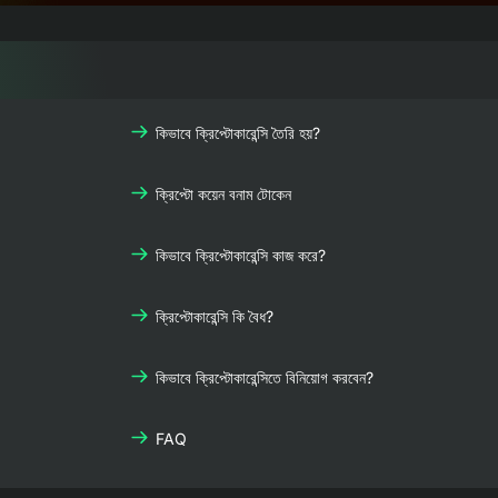
কিভাবে ক্রিপ্টোকারেন্সি তৈরি হয়?
ক্রিপ্টো কয়েন বনাম টোকেন
কিভাবে ক্রিপ্টোকারেন্সি কাজ করে?
ক্রিপ্টোকারেন্সি কি বৈধ?
কিভাবে ক্রিপ্টোকারেন্সিতে বিনিয়োগ করবেন?
FAQ