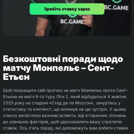
Зробіть ставку зараз
Безкоштовні поради щодо
матчу Монпельє – Сент-
Етьєн
Щоб покращити свій прогноз на матч Монпельє проти Сент-
Етьєна на матч 9-го туру Ліги 2, який відбудеться 4 жовтня
2025 року на стадіоні «Стад де ла Моссон», зануртесь у
статистику та контекст, що вплинув на цю зустріч. У цьому
списку висвітлено важливі аспекти, від історичних зіткнень
до зовнішніх факторів, щоб удосконалити вашу стратегію
ставок. Ось п’ять порад, які допоможуть вам робити ставки