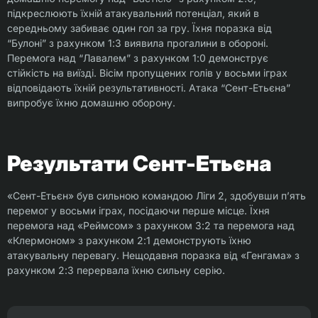
підкреслюють їхній атакувальний потенціал, який в
середньому забиває один гол за гру. Їхня поразка від
“Булоні” з рахунком 1:3 виявила прогалини в обороні.
Перемога над “Лавалем” з рахунком 1:0 демонструє
стійкість на виїзді. Вісім пропущених голів у восьми іграх
відповідають їхній результативності. Атака “Сент-Етьєна”
випробує їхню домашню оборону.
Результати Сент-Етьєна
«Сент-Етьєн» був сильною командою Ліги 2, здобувши п’ять
перемог у восьми іграх, посідаючи перше місце. Їхня
перемога над «Реймсом» з рахунком 3:2 та перемога над
«Клермоном» з рахунком 2:1 демонструють їхню
атакувальну перевагу. Нещодавня поразка від «Генгама» з
рахунком 2:3 перервала їхню сильну серію.