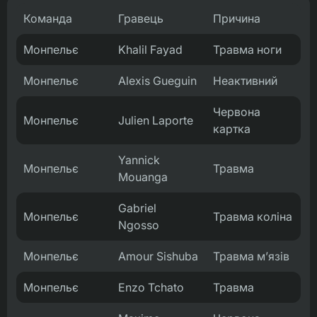
Команда
Гравець
Причина
Монпельє
Khalil Fayad
Травма ноги
Монпельє
Alexis Gueguin
Неактивний
Червона
Монпельє
Julien Laporte
картка
Yannick
Монпельє
Травма
Mouanga
Gabriel
Монпельє
Травма коліна
Ngosso
Монпельє
Amour Sishuba
Травма м’язів
Монпельє
Enzo Tchato
Травма