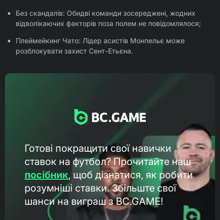
Без скандалів: Обидві команди зосереджені, жодних
відволікаючих факторів поза полем не повідомлялося;
Плеймейкинг Чато: Лідер асистів Монпельє може
розблокувати захист Сент-Етьєна.
Готові покращити свої навички
ставок на футбол? Прочитайте наш
посібник
, щоб дізнатися, як робити
розумніші ставки. Збільште свої
шанси на виграш з BC.GAME!