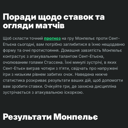
Поради щодо ставок та
огляди матчів
Щоб скласти точний
прогноз
на гру Монпельє проти Сент-
Етьєна сьогодні, вам потрібно заглибитися в їхню нещодавню
форму та очні протистояння. Домашня завзятість Монпельє
контрастує з атакувальним талантом Сент-Етьєна,
очолюваним голами Стассена. Їхні минулі зустрічі, в яких
Сент-Етьєн виграв чотири з п’яти, свідчать про напружені
ігри з низьким рівнем забитих очок. Наведена нижче
статистика розкриває результати ваших дій, щоб допомогти
вам зробити ставки. Очікуйте гри, де захисна дисципліна
зустрічається з атакувальною іскоркою.
Результати Монпельє