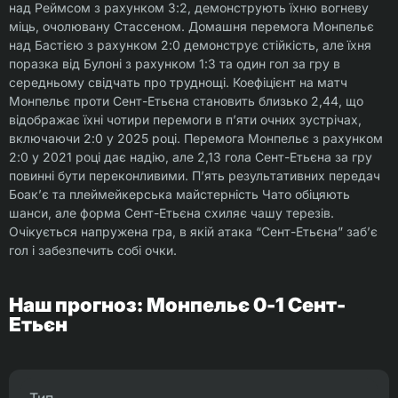
над Реймсом з рахунком 3:2, демонструють їхню вогневу
міць, очолювану Стассеном. Домашня перемога Монпельє
над Бастією з рахунком 2:0 демонструє стійкість, але їхня
поразка від Булоні з рахунком 1:3 та один гол за гру в
середньому свідчать про труднощі. Коефіцієнт на матч
Монпельє проти Сент-Етьєна становить близько 2,44, що
відображає їхні чотири перемоги в п’яти очних зустрічах,
включаючи 2:0 у 2025 році. Перемога Монпельє з рахунком
2:0 у 2021 році дає надію, але 2,13 гола Сент-Етьєна за гру
повинні бути переконливими. П’ять результативних передач
Боак’є та плеймейкерська майстерність Чато обіцяють
шанси, але форма Сент-Етьєна схиляє чашу терезів.
Очікується напружена гра, в якій атака “Сент-Етьєна” заб’є
гол і забезпечить собі очки.
Наш прогноз: Монпельє 0-1 Сент-
Етьєн