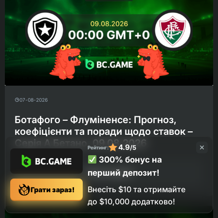
07-08-2026
Ботафого – Флуміненсе: Прогноз,
коефіцієнти та поради щодо ставок –
Серія А Бетано, 09.08.2026
4.9
/5
Рейтинг:
300% бонус на
Читати далі
перший депозит!
Внесіть $10 та отримайте
Грати зараз!
до $10,000 додатково!