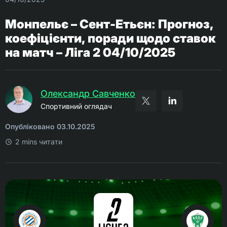
Монпельє – Сент-Етьєн: Прогноз,
коефіцієнти, поради щодо ставок
на матч – Ліга 2 04/10/2025
Олександр Савченко
Спортивний оглядач
Опубліковано 03.10.2025
2 mins читати