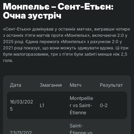
Монпельє – Сент-Етьєн:
Очна зустріч
«Сент-Етьєн» домінував у останніх матчах, вигравши чотири
з останніх п’яти матчів проти «Монпельє», включаючи 2:0 у
2025 році. Єдина перемога «Монпельє» з рахунком 2:0 у
2021 році показує, що вони можуть здивувати вдома. Ці ігри
були малогоразовими, три з п’яти були забиті менше ніж 2,5
гола.
Дата
Змагання
Матч
Результат
Montpellie
16/03/202
L1
r vs Saint-
0-2
5
Étienne
Saint-
23/11/202
Étienne vs