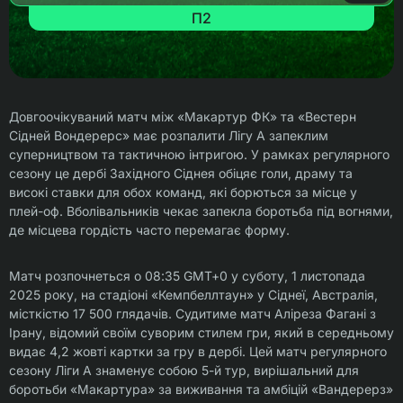
П2
Довгоочікуваний матч між «Макартур ФК» та «Вестерн
Сідней Вондерерс» має розпалити Лігу А запеклим
суперництвом та тактичною інтригою. У рамках регулярного
сезону це дербі Західного Сіднея обіцяє голи, драму та
високі ставки для обох команд, які борються за місце у
плей-оф. Вболівальників чекає запекла боротьба під вогнями,
де місцева гордість часто перемагає форму.
Матч розпочнеться о 08:35 GMT+0 у суботу, 1 листопада
2025 року, на стадіоні «Кемпбеллтаун» у Сіднеї, Австралія,
місткістю 17 500 глядачів. Судитиме матч Аліреза Фагані з
Ірану, відомий своїм суворим стилем гри, який в середньому
видає 4,2 жовті картки за гру в дербі. Цей матч регулярного
сезону Ліги А знаменує собою 5-й тур, вирішальний для
боротьби «Макартура» за виживання та амбіцій «Вандерерз»