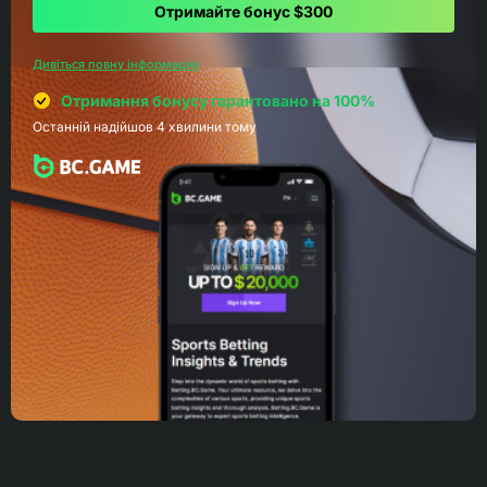
Отримайте бонус $300
Дивіться повну інформацію
Отримання бонусу гарантовано на 100%
Останній надійшов 4 хвилини тому