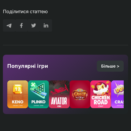
Поділитися статтею
Популярні ігри
Більше >