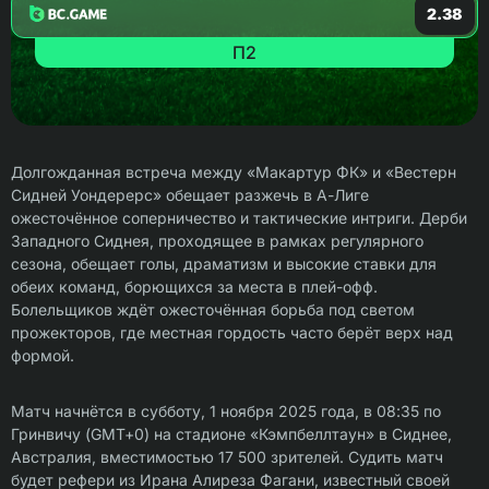
2.38
П2
Долгожданная встреча между «Макартур ФК» и «Вестерн
Сидней Уондерерс» обещает разжечь в А-Лиге
ожесточённое соперничество и тактические интриги. Дерби
Западного Сиднея, проходящее в рамках регулярного
сезона, обещает голы, драматизм и высокие ставки для
обеих команд, борющихся за места в плей-офф.
Болельщиков ждёт ожесточённая борьба под светом
прожекторов, где местная гордость часто берёт верх над
формой.
Матч начнётся в субботу, 1 ноября 2025 года, в 08:35 по
Гринвичу (GMT+0) на стадионе «Кэмпбеллтаун» в Сиднее,
Австралия, вместимостью 17 500 зрителей. Судить матч
будет рефери из Ирана Алиреза Фагани, известный своей