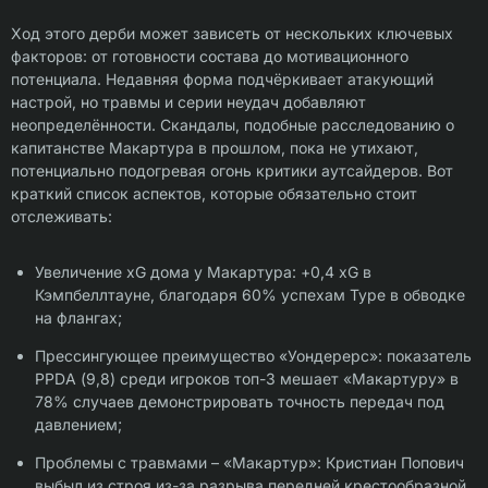
Ход этого дерби может зависеть от нескольких ключевых
факторов: от готовности состава до мотивационного
потенциала. Недавняя форма подчёркивает атакующий
настрой, но травмы и серии неудач добавляют
неопределённости. Скандалы, подобные расследованию о
капитанстве Макартура в прошлом, пока не утихают,
потенциально подогревая огонь критики аутсайдеров. Вот
краткий список аспектов, которые обязательно стоит
отслеживать:
Увеличение xG дома у Макартура: +0,4 xG в
Кэмпбеллтауне, благодаря 60% успехам Туре в обводке
на флангах;
Прессингующее преимущество «Уондерерс»: показатель
PPDA (9,8) среди игроков топ-3 мешает «Макартуру» в
78% случаев демонстрировать точность передач под
давлением;
Проблемы с травмами – «Макартур»: Кристиан Попович
выбыл из строя из-за разрыва передней крестообразной