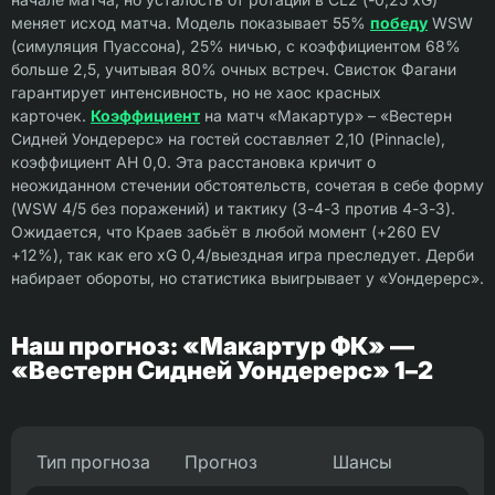
меняет исход матча. Модель показывает 55%
победу
WSW
(симуляция Пуассона), 25% ничью, с коэффициентом 68%
больше 2,5, учитывая 80% очных встреч. Свисток Фагани
гарантирует интенсивность, но не хаос красных
карточек.
Коэффициент
на матч «Макартур» – «Вестерн
Сидней Уондерерс» на гостей составляет 2,10 (Pinnacle),
коэффициент AH 0,0. Эта расстановка кричит о
неожиданном стечении обстоятельств, сочетая в себе форму
(WSW 4/5 без поражений) и тактику (3-4-3 против 4-3-3).
Ожидается, что Краев забьёт в любой момент (+260 EV
+12%), так как его xG 0,4/выездная игра преследует. Дерби
набирает обороты, но статистика выигрывает у «Уондерерс».
Наш прогноз: «Макартур ФК» —
«Вестерн Сидней Уондерерс» 1–2
Тип прогноза
Прогноз
Шансы