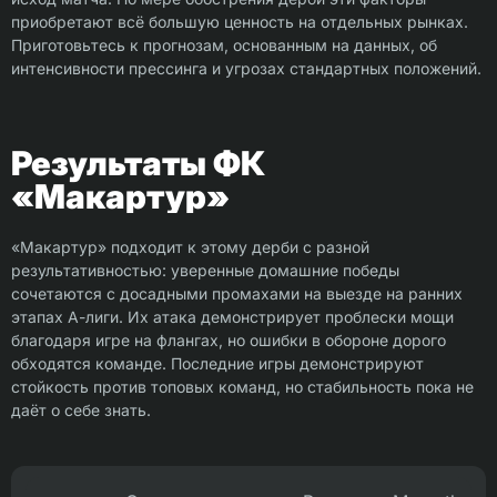
приобретают всё большую ценность на отдельных рынках.
Приготовьтесь к прогнозам, основанным на данных, об
интенсивности прессинга и угрозах стандартных положений.
Результаты ФК
«Макартур»
«Макартур» подходит к этому дерби с разной
результативностью: уверенные домашние победы
сочетаются с досадными промахами на выезде на ранних
этапах А-лиги. Их атака демонстрирует проблески мощи
благодаря игре на флангах, но ошибки в обороне дорого
обходятся команде. Последние игры демонстрируют
стойкость против топовых команд, но стабильность пока не
даёт о себе знать.