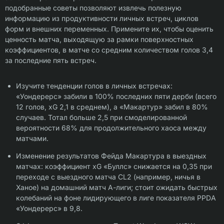
подобранные советы позволяют извлечь полезную
информацию из продуктивности личных встреч, циклов
форм и внешних переменных. Примените их, чтобы оценить
ценность матча, выходящую за рамки поверхностных
коэффициентов, в матче со средним количеством голов 3,4
за последние пять встреч.
Изучите тенденции голов в личных встречах:
«Уондерерс» забили в 100% последних пяти дерби (всего
12 голов, xG 2,1 в среднем), а «Макартур» забил в 80%
случаев. Тотал больше 2,5 при смоделированной
вероятности 68% для продолжительного хаоса между
матчами.
Изменение результатов Фейда Макартура в выездных
матчах: коэффициент xG «Буллс» снижается на 0,35 при
переходе с выездного матча CL2 (например, ничья в
Ханое) на домашний матч A-лиги; стоит ожидать быстрых
колебаний на фоне лидирующего в лиге показателя PPDA
«Уондерерс» в 9,8.