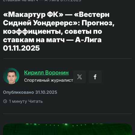
«Макартур ФК» — «Вестерн
Сидней Уондерерс»: Прогноз,
коэффициенты, советы по
ставкам на матч — А-Лига
01.11.2025
Кирилл Воронин
Спортивный журналист
Опубликовано 31.10.2025
1 минуту Читать