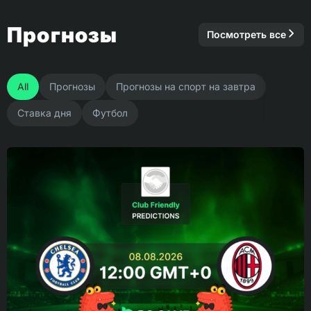
Прогнозы
Посмотреть все
All
Прогнозы
Прогнозы на спорт на завтра
Ставка дня
Футбол