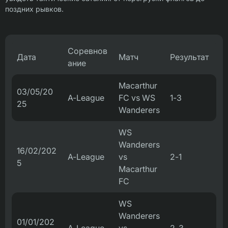
поздних рывков.
Соревнов
Дата
Матч
Результат
ание
Macarthur
03/05/20
A-League
FC vs WS
1-3
25
Wanderers
WS
Wanderers
16/02/202
A-League
vs
2-1
5
Macarthur
FC
WS
Wanderers
01/01/202