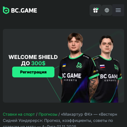
WELCOME SHIELD
ДО
300$
Регистрация
Ставки на спорт
/
Прогнозы
/
«Макартур ФК» — «Вестерн
Сидней Уондерерс»: Прогноз, коэффициенты, советы по
ставкам на матч — А-Лига 01.11.2025