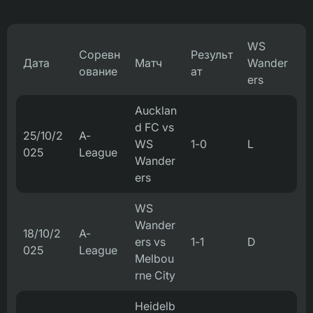
WS
Соревн
Результ
Дата
Матч
Wander
ование
ат
ers
Aucklan
d FC vs
25/10/2
A-
WS
1-0
L
025
League
Wander
ers
WS
Wander
18/10/2
A-
ers vs
1-1
D
025
League
Melbou
rne City
Heidelb