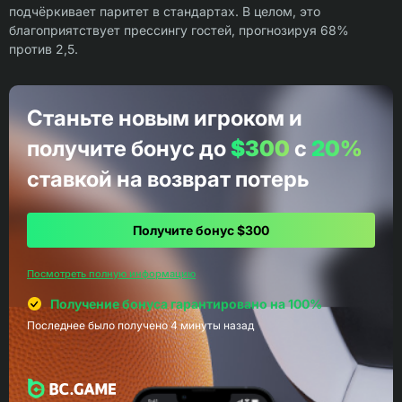
подчёркивает паритет в стандартах. В целом, это
благоприятствует прессингу гостей, прогнозируя 68%
против 2,5.
Станьте новым игроком и
получите бонус до
$300
с
20%
ставкой на возврат потерь
Получите бонус $300
Посмотреть полную информацию
Получение бонуса гарантировано на 100%
Последнее было получено 4 минуты назад