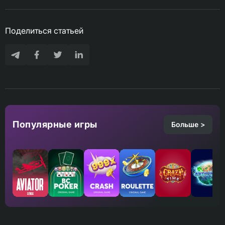
Поделиться статьей
Популярные игры
Больше >