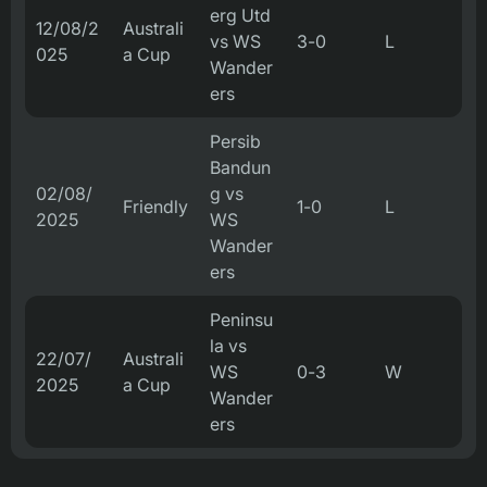
erg Utd
12/08/2
Australi
vs WS
3-0
L
025
a Cup
Wander
ers
Persib
Bandun
02/08/
g vs
Friendly
1-0
L
2025
WS
Wander
ers
Peninsu
la vs
22/07/
Australi
WS
0-3
W
2025
a Cup
Wander
ers