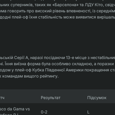
ьних суперників, таких як «Барселона» та ЛДУ Кіто, свід
рма говорить про високий рівень впевненості, із середнім
редодні плей-оф їхня стабільність може виявитися виріша
ській Серії А, наразі посідаючи 13-е місце з нестабільн
і. Їхня виїзна форма була особливо складною, а поразки 
виходом у плей-оф Кубка Південної Америки покращення ст
к командам вищого рейтингу.
тч
Результат
Підсумок
sco da Gama vs
0-2
L
tafogo RJ