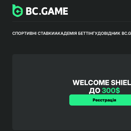
СПОРТИВНІ СТАВКИ
АКАДЕМІЯ БЕТТІНГУ
ДОВІДНИК BC.
WELCOME SHIE
ДО
300$
Реєстрація