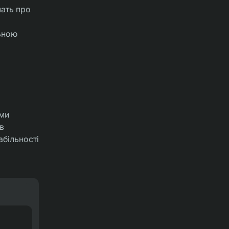
Прогноз, коефіцієнти та
чать про
поради щодо ставок на матч –
Шотландська Прем’єр-ліга,
льною
01/08/2026
30-07-2026
Прогнози
Оцелул – Динамо Бухарест:
Прогноз, коефіцієнти та
поради щодо ставок –
Суперліга, 31.07.2026
ими
в
30-07-2026
Прогнози
абільності
ЛАСК – Гразер АК: Прогноз,
коефіцієнти та поради щодо
ставок на матч – Австрійська
Бундесліга, 31.07.2026
29-07-2026
Прогнози
Бенфіка – Санкт-Галлен:
Прогноз, коефіцієнти та