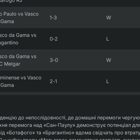
o Paulo vs Vasco
1-3
W
 Gama
sco da Gama vs
0-2
L
agantino
sco da Gama vs
3-0
W
C Melgar
uminense vs Vasco
2-1
L
 Gama
денцію до непослідовності, де домашні перемоги чергую
Їхня перемога над «Сан-Паулу» демонструє потенціал дл
 від «Ботафого» та «Брагантіно» вдома свідчать про втрат
0 у кубку проти «Мельгара» демонструє здатність викон