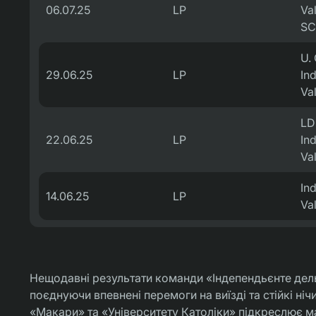
06.07.25
LP
Va
SC
U. 
29.06.25
LP
In
Val
LD
22.06.25
LP
In
Val
In
14.06.25
LP
Val
Нещодавні результати команди «Індепендьєнте дель
поєднуючи впевнені перемоги на виїзді та стійкі ніч
«Макари» та «Університету Католіки» підкреслює май