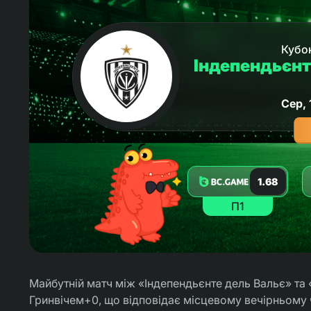
Кубо
Індепендьєнт
Сер, 
1.68
П1
Майбутній матч між «Індепендьєнте дель Вальє» та 
Гринвічем+0, що відповідає місцевому вечірньому ча