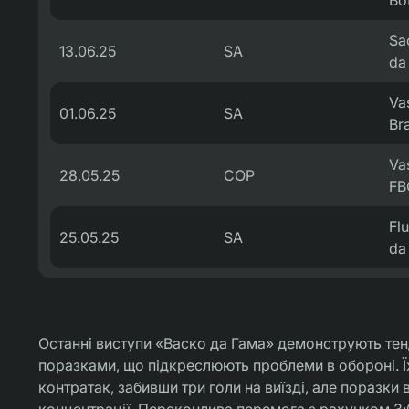
Sa
13.06.25
SA
da
Va
01.06.25
SA
Br
Va
28.05.25
COP
FB
Fl
25.05.25
SA
da
Останні виступи «Васко да Гама» демонструють тен
поразками, що підкреслюють проблеми в обороні. 
контратак, забивши три голи на виїзді, але поразки
концентрації. Переконлива перемога з рахунком 3: