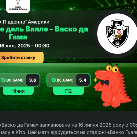
к Південної Америки
е дель Валле – Васко да
Гама
16 лип. 2025 – 00:30
Зробити ставку
3.6
5.4
Нічия
П2
«Васко да Гама» заплановано на 16 липня 2025 року о 00:
су в Кіто. Цей матч відбудеться на стадіоні «Банко Гуая