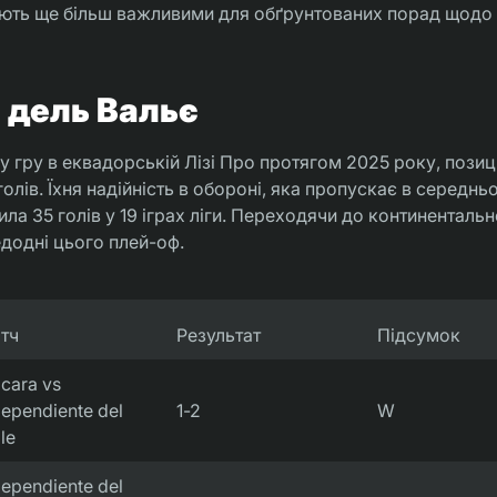
тають ще більш важливими для обґрунтованих порад щодо 
 дель Вальє
у гру в еквадорській Лізі Про протягом 2025 року, пози
голів. Їхня надійність в обороні, яка пропускає в середн
ла 35 голів у 19 іграх ліги. Переходячи до континентально
едодні цього плей-оф.
тч
Результат
Підсумок
cara vs
dependiente del
1-2
W
le
dependiente del