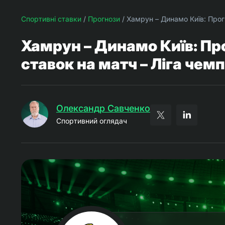
Спортивні ставки
/
Прогнози
/
Хамрун – Динамо Київ: Прогн
Хамрун – Динамо Київ: Пр
ставок на матч – Ліга чемп
Олександр Савченко
Спортивний оглядач