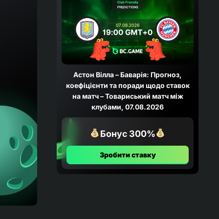
03-08-2026
Новини
Динамо отримало
потенційного опонента у
плейоф Ліги конференцій
Астон Вілла – Баварія: Прогноз,
03-08-2026
Прогнози
коефіцієнти та поради щодо ставок
ФК «Олімпіакос» – НЕК
на матч – Товариський матч між
«Неймеген»: Прогноз,
клубами, 07.08.2026
коефіцієнти та поради щодо
ставок на матч – кваліфікація
Ліги чемпіонів, 04.08.2026
Бонус 300%
Зробити ставку
03-08-2026
Прогнози
М’єлбю АІФ – CК Слован
Братислава: Прогнози,
коефіцієнти та поради щодо
ставок – Кваліфікація Ліги
чемпіонів, 04.08.2026