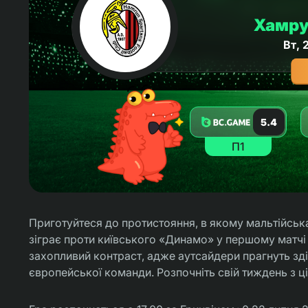
Хамру
Вт, 
5.4
П1
Приготуйтеся до протистояння, в якому мальтійська
зіграє проти київського «Динамо» у першому матчі 
захопливий контраст, адже аутсайдери прагнуть з
європейської команди. Розпочніть свій тиждень з ці