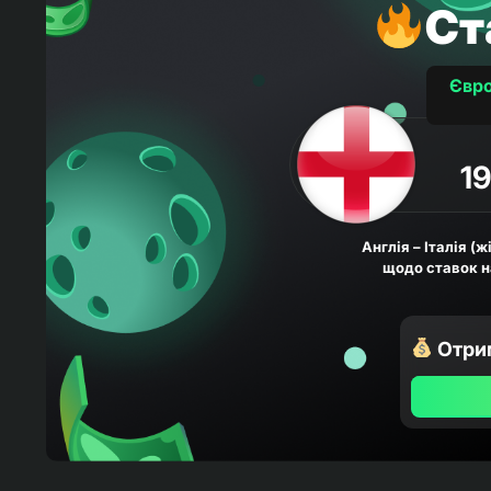
Ст
Євро
1
Англія – Італія (
щодо ставок н
Отри