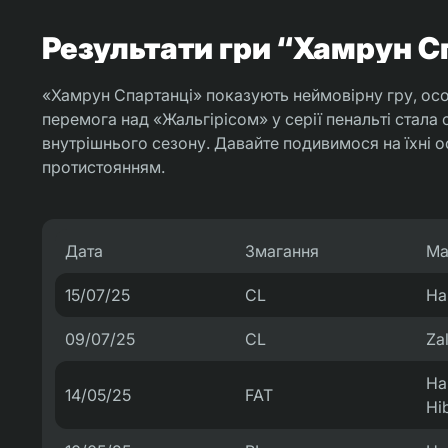
Результати гри “Хамрун С
«Хамрун Спартанці» показують неймовірну гру, особ
перемога над «Жальгірісом» у серії пенальті стала с
внутрішнього сезону. Давайте подивимося на їхні о
протистоянням.
Дата
Змагання
Ма
15/07/25
CL
Ha
09/07/25
CL
Za
Ha
14/05/25
FAT
Hi