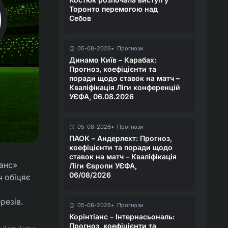
Торонто перемогою над
Себов
05-08-2026
Прогнози
Динамо Київ – Карабах:
Прогноз, коефіцієнти та
поради щодо ставок на матч –
Кваліфікація Ліги конференцій
УЄФА, 06.08.2026
05-08-2026
Прогнози
ПАОК – Андерлехт: Прогноз,
коефіцієнти та поради щодо
ставок на матч – Кваліфікація
танс»
Ліги Європи УЄФА,
06/08/2026
ч обіцяє
резів.
05-08-2026
Прогнози
Корінтіанс – Інтернасьональ:
Прогноз, коефіцієнти та