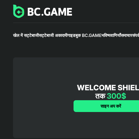
खेल में सट्टेबाजी
सट्टेबाजी अकादमी
गाइडबुक BC.GAME
भविष्यवाणियाँ
समाचार
संपर्
WELCOME SHIE
तक
300$
साइन अप करें