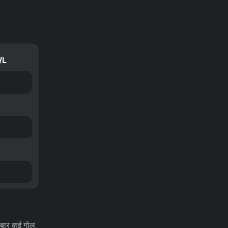
31-07-2026
भविष्यवाणियाँ
रेड बुल साल्ज़बर्ग बनाम टीएसवी हार्टबर्ग मैच
का पूर्वानुमान, ऑड्स और सट्टेबाजी के टिप्स
– ऑस्ट्रियन बुंडेसलीगा, 01/08/2026
/L
31-07-2026
भविष्यवाणियाँ
थाईलैंड बनाम मलेशिया का पूर्वानुमान, ऑड्स
और सट्टेबाजी के टिप्स – आसियान
चैम्पियनशिप 01/08/2026
र-बार कई गोल