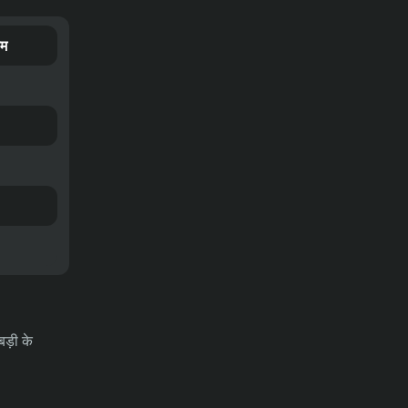
31-07-2026
भविष्यवाणियाँ
रेड बुल साल्ज़बर्ग बनाम टीएसवी हार्टबर्ग मैच
का पूर्वानुमान, ऑड्स और सट्टेबाजी के टिप्स
ाम
– ऑस्ट्रियन बुंडेसलीगा, 01/08/2026
31-07-2026
भविष्यवाणियाँ
थाईलैंड बनाम मलेशिया का पूर्वानुमान, ऑड्स
और सट्टेबाजी के टिप्स – आसियान
चैम्पियनशिप 01/08/2026
बड़ी के