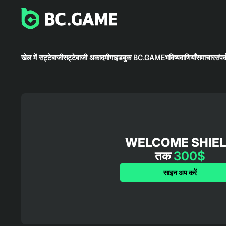
खेल में सट्टेबाजी
सट्टेबाजी अकादमी
गाइडबुक BC.GAME
भविष्यवाणियाँ
समाचार
संपर्
WELCOME SHIE
तक
300$
साइन अप करें