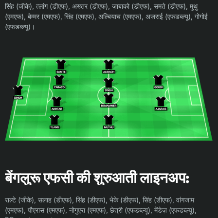
सिंह (जीके), त्लांग (डीएफ), अख्तर (डीएफ), ज़ाबाको (डीएफ), समते (डीएफ), मुथु
(एमएफ), बेम्मर (एमएफ), सिंह (एमएफ), अल्बियाच (एमएफ), अजराई (एफडब्ल्यू), गोगोई
(एफडब्ल्यू)।
बेंगलुरू एफसी की शुरुआती लाइनअप:
राल्टे (जीके), सलाह (डीएफ), सिंह (डीएफ), भेके (डीएफ), सिंह (डीएफ), वांगजाम
(एमएफ), पौएरास (एमएफ), नोगुएरा (एमएफ), छेत्री (एफडब्ल्यू), मेंडेज़ (एफडब्ल्यू),