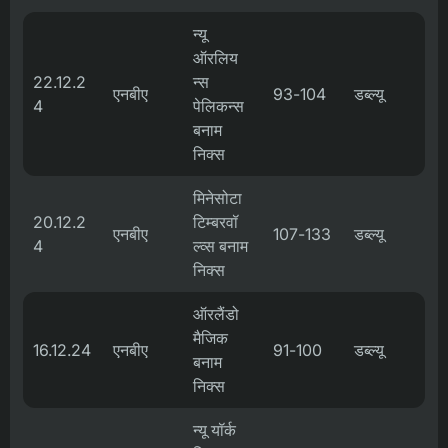
न्यू
ऑरलिय
22.12.2
न्स
एनबीए
93-104
डब्ल्यू
4
पेलिकन्स
बनाम
निक्स
मिनेसोटा
20.12.2
टिम्बरवॉ
एनबीए
107-133
डब्ल्यू
4
ल्व्स बनाम
निक्स
ऑरलैंडो
मैजिक
16.12.24
एनबीए
91-100
डब्ल्यू
बनाम
निक्स
न्यू यॉर्क