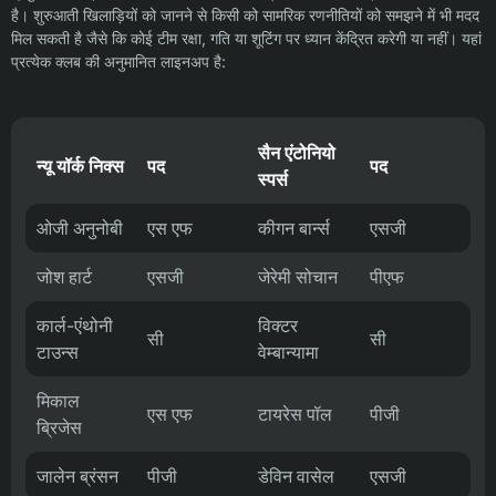
है। शुरुआती खिलाड़ियों को जानने से किसी को सामरिक रणनीतियों को समझने में भी मदद
मिल सकती है जैसे कि कोई टीम रक्षा, गति या शूटिंग पर ध्यान केंद्रित करेगी या नहीं। यहां
प्रत्येक क्लब की अनुमानित लाइनअप है:
सैन एंटोनियो
न्यू यॉर्क निक्स
पद
पद
स्पर्स
ओजी अनुनोबी
एस एफ
कीगन बार्न्स
एसजी
जोश हार्ट
एसजी
जेरेमी सोचान
पीएफ
कार्ल-एंथोनी
विक्टर
सी
सी
टाउन्स
वेम्बान्यामा
मिकाल
एस एफ
टायरेस पॉल
पीजी
ब्रिजेस
जालेन ब्रंसन
पीजी
डेविन वासेल
एसजी