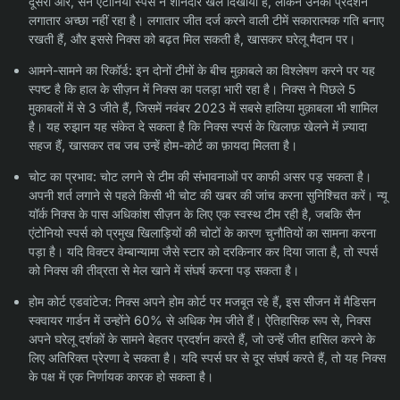
दूसरी ओर, सैन एंटोनियो स्पर्स ने शानदार खेल दिखाया है, लेकिन उनका प्रदर्शन
लगातार अच्छा नहीं रहा है। लगातार जीत दर्ज करने वाली टीमें सकारात्मक गति बनाए
रखती हैं, और इससे निक्स को बढ़त मिल सकती है, खासकर घरेलू मैदान पर।
आमने-सामने का रिकॉर्ड: इन दोनों टीमों के बीच मुक़ाबले का विश्लेषण करने पर यह
स्पष्ट है कि हाल के सीज़न में निक्स का पलड़ा भारी रहा है। निक्स ने पिछले 5
मुकाबलों में से 3 जीते हैं, जिसमें नवंबर 2023 में सबसे हालिया मुक़ाबला भी शामिल
है। यह रुझान यह संकेत दे सकता है कि निक्स स्पर्स के खिलाफ़ खेलने में ज़्यादा
सहज हैं, खासकर तब जब उन्हें होम-कोर्ट का फ़ायदा मिलता है।
चोट का प्रभाव: चोट लगने से टीम की संभावनाओं पर काफी असर पड़ सकता है।
अपनी शर्त लगाने से पहले किसी भी चोट की खबर की जांच करना सुनिश्चित करें। न्यू
यॉर्क निक्स के पास अधिकांश सीज़न के लिए एक स्वस्थ टीम रही है, जबकि सैन
एंटोनियो स्पर्स को प्रमुख खिलाड़ियों की चोटों के कारण चुनौतियों का सामना करना
पड़ा है। यदि विक्टर वेम्बान्यामा जैसे स्टार को दरकिनार कर दिया जाता है, तो स्पर्स
को निक्स की तीव्रता से मेल खाने में संघर्ष करना पड़ सकता है।
होम कोर्ट एडवांटेज: निक्स अपने होम कोर्ट पर मजबूत रहे हैं, इस सीजन में मैडिसन
स्क्वायर गार्डन में उन्होंने 60% से अधिक गेम जीते हैं। ऐतिहासिक रूप से, निक्स
अपने घरेलू दर्शकों के सामने बेहतर प्रदर्शन करते हैं, जो उन्हें जीत हासिल करने के
लिए अतिरिक्त प्रेरणा दे सकता है। यदि स्पर्स घर से दूर संघर्ष करते हैं, तो यह निक्स
के पक्ष में एक निर्णायक कारक हो सकता है।