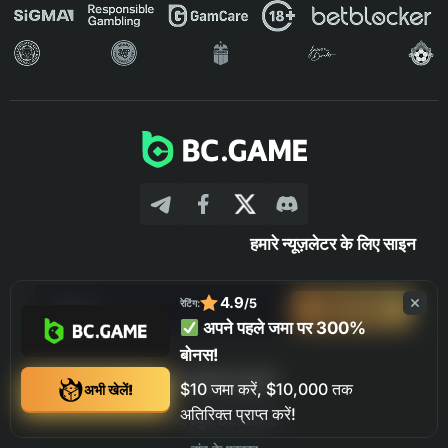
हमारे न्यूज़लेटर के लिए साइन
4.9
/5
रेटिंग:
साइन अप करें
अपने पहले जमा पर 300%
बोनस!
सट्टेबाजी अकादमी
$10 जमा करें, $10,000 तक
अभी खेलें!
अतिरिक्त प्राप्त करें!
गाइडबुक BC.Game