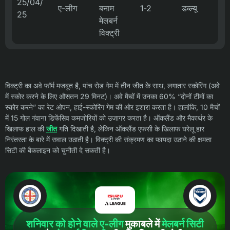
25/04/
ए-लीग
बनाम
1-2
डब्ल्यू
25
मेलबर्न
विक्ट्री
विक्ट्री का अवे फॉर्म मजबूत है, पांच रोड गेम में तीन जीत के साथ, लगातार स्कोरिंग (अवे
में स्कोर करने के लिए औसतन 29 मिनट)। अवे मैचों में उनका 60% “दोनों टीमों का
स्कोर करने” का रेट ओपन, हाई-स्कोरिंग गेम की ओर इशारा करता है। हालांकि, 10 मैचों
में 15 गोल गंवाना डिफेंसिव कमजोरियों को उजागर करता है। ऑकलैंड और मैकार्थर के
खिलाफ हाल की
जीत
गति दिखाती है, लेकिन ऑकलैंड एफसी के खिलाफ घरेलू हार
निरंतरता के बारे में सवाल उठाती है। विक्ट्री की संक्रमण का फायदा उठाने की क्षमता
सिटी की बैकलाइन को चुनौती दे सकती है।
शनिवार को होने वाले ए-लीग
मुकाबले में
मेलबर्न सिटी