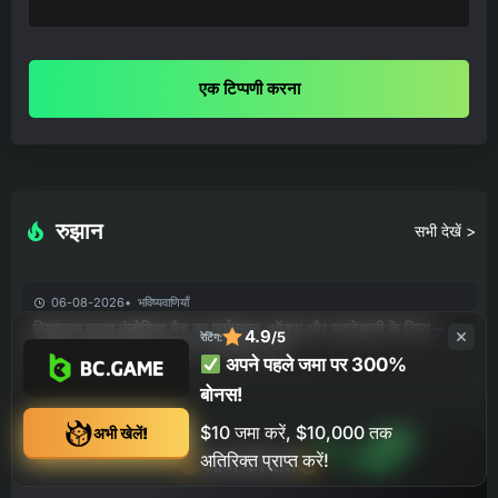
एक टिप्पणी करना
रुझान
सभी देखें >
06-08-2026
भविष्यवाणियाँ
वियतनाम बनाम कंबोडिया मैच का पूर्वानुमान, ऑड्स और सट्टेबाजी के टिप्स –
4.9
/5
रेटिंग:
आसियान चैम्पियनशिप ग्रुप ए, 07/08/2026
अपने पहले जमा पर 300%
बोनस!
$10 जमा करें, $10,000 तक
अभी खेलें!
अतिरिक्त प्राप्त करें!
आज की शर्त