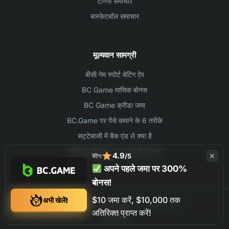
टेनिस समाचार
बास्केटबॉल समाचार
मूल्यवान सामग्री
बीसी गेम स्पोर्ट बेटिंग ऐप
BC Game मासिक बोनस
BC Game क्रीडा जमा
BC.Game पर पैसे कमाने के 6 तरीके
सट्टेबाजी में बैक एंड ले क्या है
आईपीएल क्रिकेट पर सट्टा कैसे लगाएं
4.9
/5
रेटिंग:
अपने पहले जमा पर 300%
बोनस!
$10 जमा करें, $10,000 तक
अभी खेलें!
©2026 BC.GAME ALL RIGHTS RESERVED
अतिरिक्त प्राप्त करें!
संपर्क
लेखक