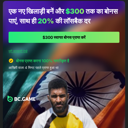
एक नए खिलाड़ी बनें और
$300
तक का बोनस
पाएं, साथ ही
20%
की लॉसबैक दर
$300 स्वागत बोनस प्राप्त करें
पूरी जानकारी देखें
बोनस प्राप्त करना 100% गारंटीकृत है
आखिरी वाला 4 मिनट पहले प्राप्त हुआ था