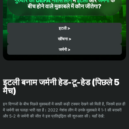
गुरुवार को UEFA नेशंस लीग
में
इटली
और
जर्मनी
के
बीच होने वाले मुकाबले में कौन जीतेगा?
इटली >
खींचना >
जर्मनी >
इटली बनाम जर्मनी हेड-टू-हेड (पिछले 5
मैच)
इन दिग्गजों के बीच पिछले मुकाबलों में काफ़ी कड़ी टक्कर देखने को मिली है, जिसमें हाल ही
में जर्मनी का पलड़ा भारी रहा है। 2022 नेशंस लीग में उनके मुक़ाबले में 1-1 की बराबरी
और 5-2 से जर्मनी की जीत ने इस प्रतिद्वंद्विता की शुरुआत की। यहाँ देखें: