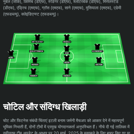
नुबेल (जीके), किमिच (डीएफ), रुडिगर (डीएफ), श्लोटरबेक (डीएफ), मित्तेलस्टेड
(डीएफ), एंड्रिच (एमएफ), ग्रॉस (एमएफ), साने (एमएफ), मुसियाला (एमएफ), एडेमी
(एफडब्ल्यू), क्लेइंडिएन्स्ट (एफडब्ल्यू)।
चोटिल और संदिग्ध खिलाड़ी
चोट और फिटनेस संबंधी चिंताएं इटली बनाम जर्मनी मैचअप को आकार देने में महत्वपूर्ण
भूमिका निभाती हैं, दोनों टीमों में प्रमुख योगदानकर्ता अनुपस्थित हैं। नीचे दी गई तालिका में
नवीनतम टीम अपडेट के आधार पर 20 मार्च, 2025 के मुकाबले के लिए बाहर किए गए या