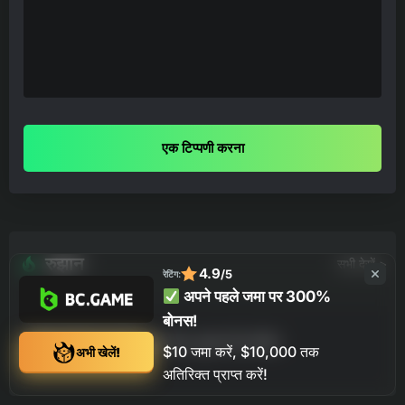
एक टिप्पणी करना
रुझान
सभी देखें >
4.9
/5
रेटिंग:
अपने पहले जमा पर 300%
बोनस!
07-08-2026
समाचार
श्रीलंका दौरे से पहले भारत को झटका, शुभमन गिल चोटिल
$10 जमा करें, $10,000 तक
अभी खेलें!
अतिरिक्त प्राप्त करें!