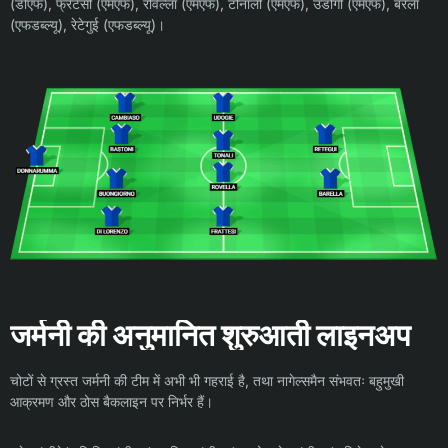
(डीएफ), फ्रैटेसी (एमएफ), रोवेल्ला (एमएफ), टोनाली (एमएफ), उडोगी (एमएफ), बरेला
(एफडब्ल्यू), रेटेगुई (एफडब्ल्यू)।
जर्मनी की अनुमानित शुरुआती लाइनअप
चोटों से ग्रस्त जर्मनी की टीम में अभी भी गहराई है, तथा नागेल्समैन संभवतः बहुमुखी
आक्रमण और ठोस बैकलाइन पर निर्भर हैं।