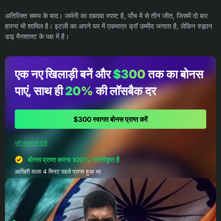
अतिरिक्त समय के बाद। जर्मनी का दबदबा स्पष्ट है, पाँच में से तीन जीत, जिसमें दो बार
हारना भी शामिल है। इटली का अपने घर में एकमात्र ड्रॉ उम्मीद जगाता है, लेकिन रुझान
डाइ मैनशाफ्ट के पक्ष में है।
एक नए खिलाड़ी बनें और
$300
तक का बोनस
पाएं, साथ ही
20%
की लॉसबैक दर
$300 स्वागत बोनस प्राप्त करें
पूरी जानकारी देखें
बोनस प्राप्त करना 100% गारंटीकृत है
आखिरी वाला 4 मिनट पहले प्राप्त हुआ था