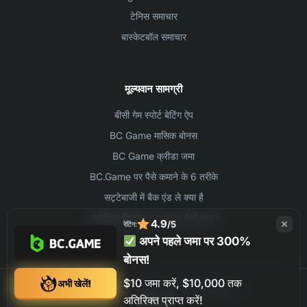
टेनिस समाचार
बास्केटबॉल समाचार
मूल्यवान सामग्री
बीसी गेम स्पोर्ट बेटिंग ऐप
BC Game मासिक बोनस
BC Game क्रीडा जमा
BC.Game पर पैसे कमाने के 6 तरीके
सट्टेबाजी में बैक एंड ले क्या है
आईपीएल क्रिकेट पर सट्टा कैसे लगाएं
4.9
/5
रेटिंग:
अपने पहले जमा पर 300%
बोनस!
$10 जमा करें, $10,000 तक
अभी खेलें!
©2026 BC.GAME ALL RIGHTS RESERVED
अतिरिक्त प्राप्त करें!
संपर्क
लेखक