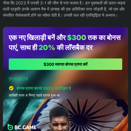
जैसा कि 2023 में उनकी 3-1 की जीत से पता चलता है। इन मुकाबलों की उतार-चढ़ाव
वाली प्रकृति उनके आसन्न मैच में उत्साह की एक अतिरिक्त परत जोड़ती है, जो एक और
संभावित रोमांचकारी होने का संकेत देती है। उनकी चल रही प्रतिद्वंद्विता में अध्याय।
एक नए खिलाड़ी बनें और
$300
तक का बोनस
पाएं, साथ ही
20%
की लॉसबैक दर
$300 स्वागत बोनस प्राप्त करें
पूरी जानकारी देखें
बोनस प्राप्त करना 100% गारंटीकृत है
आखिरी वाला 4 मिनट पहले प्राप्त हुआ था