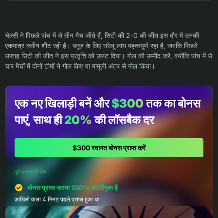
चेल्सी ने पिछले पांच में से तीन मैच जीते हैं, सिटी की 2-0 की जीत इस दौर में उनकी
एकमात्र क्लीन शीट रही है। ब्लूज़ के लिए घरेलू लाभ महत्वपूर्ण रहा है, जबकि पिछले
सप्ताह सिटी की जीत ने इस प्रवृत्ति को उलट दिया। गोल की उम्मीद करें, क्योंकि पांच में से
चार मैचों में दोनों टीमों ने गोल किए या मामूली अंतर से गोल किया।
एक नए खिलाड़ी बनें और
$300
तक का बोनस
पाएं, साथ ही
20%
की लॉसबैक दर
$300 स्वागत बोनस प्राप्त करें
पूरी जानकारी देखें
बोनस प्राप्त करना 100% गारंटीकृत है
आखिरी वाला 4 मिनट पहले प्राप्त हुआ था