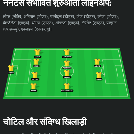
नैनटेस संभावित शुरुआती लाइनअप:
लोप्स (जीके), अमियान (डीएफ), पालोइस (डीएफ), ज़ेज़ (डीएफ), कोज़ा (डीएफ),
कैस्टेलेटो (एमएफ), थॉमस (एमएफ), ऑगस्टो (एमएफ), लेपेनेंट (एमएफ), साइमन
(एफडब्ल्यू), एबलाइन (एफडब्ल्यू)।
चोटिल और संदिग्ध खिलाड़ी