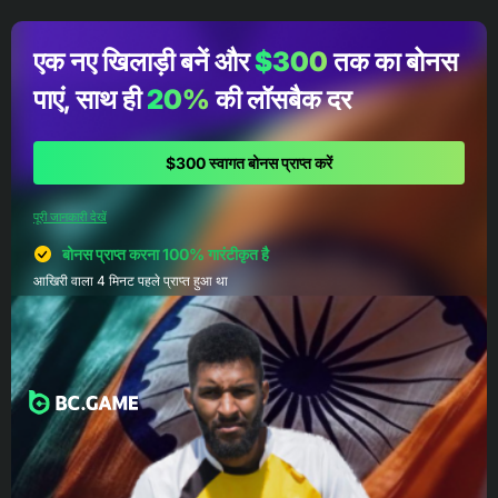
एक नए खिलाड़ी बनें और
$300
तक का बोनस
पाएं, साथ ही
20%
की लॉसबैक दर
$300 स्वागत बोनस प्राप्त करें
पूरी जानकारी देखें
बोनस प्राप्त करना 100% गारंटीकृत है
आखिरी वाला 4 मिनट पहले प्राप्त हुआ था