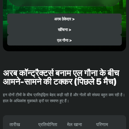
अरब ठेकेदार >
खींचना >
एल गौना >
अरब कॉन्ट्रैक्टर्स बनाम एल गौना के बीच
आमने-सामने की टक्कर (पिछले 5 मैच)
इन दोनों टीमों के बीच प्रतिद्वंद्विता बेहद कड़ी रही है और गोलों की संख्या बहुत कम रही है।
हाल के अधिकांश मुकाबले ड्रॉ पर समाप्त हुए हैं।
तारीख
प्रतियोगिता
मेल खाना
परिणाम