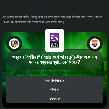
এল গুনাকে হারানো কঠিন, কিন্তু তারা খুব কমই ম্যাচে আধিপত্য বিস্তার করে; তারা গোল না
খাওয়া এবং মাঝেমধ্যে পাল্টা আক্রমণের ওপর নির্ভর করে।
শুক্রবার মিশরীয় প্রিমিয়ার লিগে আরব কন্ট্রাক্টরস এবং এল
গুনা-র মধ্যকার ম্যাচে কে জিতবে?
আরব ঠিকাদাররা >
আঁকা >
এল গুনা >