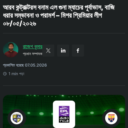
আরব কন্ট্রাক্টরস বনাম এল গুনা ম্যাচের পূর্বাভাস, বাজি
ধরার সম্ভাবনা ও পরামর্শ – মিশর প্রিমিয়ার লীগ
০৮/০৫/২০২৬
রাজেশ কুমার
প্রধান সম্পাদক
প্রকাশিত হয়েছে 07.05.2026
1 min পড়া