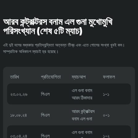
আরব কন্ট্রাক্টরস বনাম এল গুনা মুখোমুখি
পরিসংখ্যান (শেষ ৫টি ম্যাচ)
এই দুই দলের মধ্যকার প্রতিদ্বন্দ্বিতা অত্যন্ত তীব্র এবং এতে গোলের সংখ্যা খুবই কম।
সাম্প্রতিক অধিকাংশ ম্যাচই ড্র হয়েছে।
তারিখ
প্রতিযোগিতা
ম্যাচআপ
ফলাফল
এল গুনা বনাম
২৩.০২.২৬
পিএল
১-১
আরব ঠিকাদার
আরব কন্ট্রাক্টরস
১৮.০৮.২৪
পিএল
০-১
বনাম এল গুনা
এল গুনা বনাম
০৩.০৪.২৪
পিএল
১-২