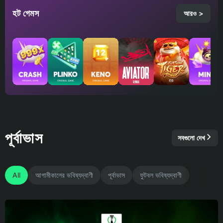
হট গেমস
আরও >
পূর্বাভাস
সবগুলো দেখ
All
আগামীকালের ভবিষ্যদ্বাণী
পূর্বাভাস
ফুটবল ভবিষ্যদ্বাণী