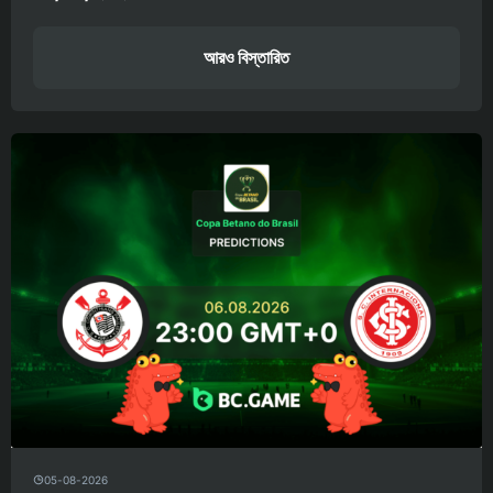
আরও বিস্তারিত
05-08-2026