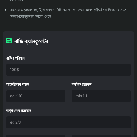
অবনমন এড়ানোর লড়াইয়ে যখন বাজিটা বড় থাকে, তখন আরব কন্ট্রাক্টরস নিজেদের মাঠে
উল্লেখযোগ্যভাবে ভালো খেলে।
বাজি ক্যালকুলেটর
বাজির পরিমাণ
আমেরিকান অডস
দশমিক মতভেদ
ভগ্নাংশের মতভেদ