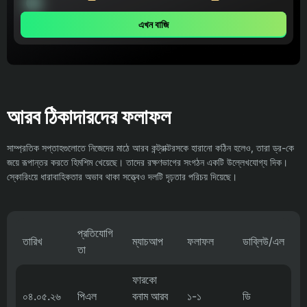
এখন বাজি
আরব ঠিকাদারদের ফলাফল
সাম্প্রতিক সপ্তাহগুলোতে নিজেদের মাঠে আরব কন্ট্রাক্টরসকে হারানো কঠিন হলেও, তারা ড্র-কে
জয়ে রূপান্তর করতে হিমশিম খেয়েছে। তাদের রক্ষণভাগের সংগঠন একটি উল্লেখযোগ্য দিক।
স্কোরিংয়ে ধারাবাহিকতার অভাব থাকা সত্ত্বেও দলটি দৃঢ়তার পরিচয় দিয়েছে।
প্রতিযোগি
তারিখ
ম্যাচআপ
ফলাফল
ডাব্লিউ/এল
তা
ফারকো
০৪.০৫.২৬
পিএল
বনাম আরব
১-১
ডি