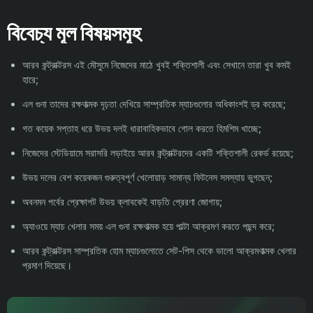
বিবেচ্য মূল বিষয়সমূহ
আরব কন্ট্রাক্টরস এই মৌসুমে নিজেদের মাঠে খুবই শক্তিশালী এবং সেখানে তারা খুব কমই
হারে;
এল গুনা তাদের রক্ষণাত্মক দৃঢ়তা দেখিয়ে সাম্প্রতিক ম্যাচগুলোর অধিকাংশই ড্র করেছে;
গত কয়েক সপ্তাহ ধরে উভয় দলই ধারাবাহিকভাবে গোল করতে হিমশিম খাচ্ছে;
নিজেদের স্টেডিয়ামে সরাসরি লড়াইয়ে আরব কন্ট্রাক্টরদের একটি শক্তিশালী রেকর্ড রয়েছে;
উভয় দলের বেশ কয়েকজন গুরুত্বপূর্ণ খেলোয়াড় সামান্য ফিটনেস সমস্যায় ভুগছেন;
অবনমন পর্বের প্রেক্ষাপট উভয় ক্লাবকেই বাড়তি প্রেরণা জোগায়;
অ্যাওয়ে ম্যাচ খেলার সময় এল গুনা রক্ষণাত্মক হয়ে পাল্টা আক্রমণ করতে পছন্দ করে;
আরব কন্ট্রাক্টরস সাম্প্রতিক হোম ম্যাচগুলোতে সেট-পিস থেকে ভালো আক্রমণাত্মক খেলার
প্রমাণ দিয়েছে।