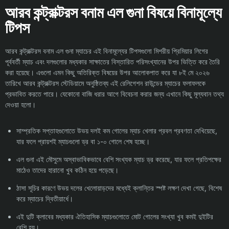
আরব কন্ট্রাক্টরস বনাম এল গুনা বিষয়ে বিনামূল্যে
টিপস
আরব কন্ট্রাক্টরস বনাম এল গুনা ম্যাচের এই বিনামূল্যের টিপসগুলো মিশরীয় প্রিমিয়ার লিগের
পূর্ববর্তী ম্যাচ এবং দলগুলোর মধ্যকার সাক্ষাতের বিস্তারিত পরিসংখ্যানের উপর ভিত্তি করে তৈরি
করা হয়েছে। এগুলো এমন কিছু অতিরিক্ত বিষয়ের উপর আলোকপাত করে যা ৮ই মে ২০২৬
তারিখে আরব কন্ট্রাক্টরস স্টেডিয়ামে অনুষ্ঠিতব্য এই রেলিগেশন রাউন্ডের ম্যাচের ফলাফলকে
প্রভাবিত করতে পারে। যেকোনো বাজি ধরার আগে বিবেচনা করার জন্য এখানে কিছু মূল্যবান তথ্য
দেওয়া হলো।
সাম্প্রতিক সপ্তাহগুলোতে উভয় দলই কম গোলের ম্যাচ খেলার প্রবল প্রবণতা দেখিয়েছে,
যার ফলে প্রায়শই ম্যাচগুলো ড্র বা ১-০ গোলে শেষ হচ্ছে।
এল গুনা এই মৌসুমে অস্বাভাবিকভাবে বেশি সংখ্যক ম্যাচ ড্র করেছে, যার ফলে প্রতিপক্ষের
মাঠেও তাদের হারানো খুব কঠিন হয়ে পড়েছে।
ঠাসা সূচির কারণে উভয় দলের খেলোয়াড়দের মধ্যেই ক্লান্তির স্পষ্ট লক্ষণ দেখা গেছে, বিশেষ
করে ম্যাচের দ্বিতীয়ার্ধে।
এই দুটি ক্লাবের মধ্যকার ঐতিহাসিক ম্যাচগুলোতে মোট গোলের সংখ্যা খুব কমই দুইটির
বেশি হয়।