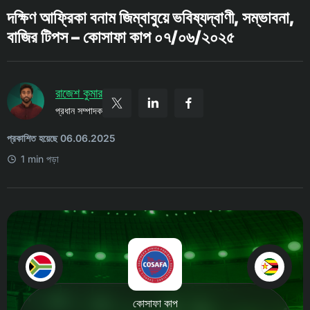
দক্ষিণ আফ্রিকা বনাম জিম্বাবুয়ে ভবিষ্যদ্বাণী, সম্ভাবনা,
বাজির টিপস – কোসাফা কাপ ০৭/০৬/২০২৫
রাজেশ কুমার
প্রধান সম্পাদক
প্রকাশিত হয়েছে 06.06.2025
1 min পড়া
কোসাফা কাপ