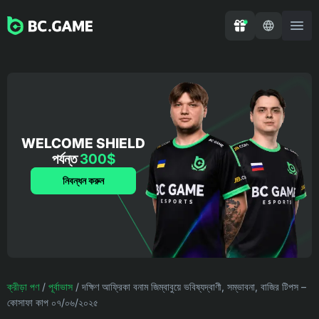
WELCOME SHIELD
পর্যন্ত
300$
নিবন্ধন করুন
ক্রীড়া পণ
/
পূর্বাভাস
/
দক্ষিণ আফ্রিকা বনাম জিম্বাবুয়ে ভবিষ্যদ্বাণী, সম্ভাবনা, বাজির টিপস –
কোসাফা কাপ ০৭/০৬/২০২৫