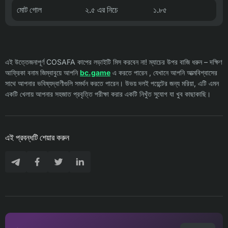
মোট গোল
২.৫ এর নিচে
১.৮৫
এই উত্তেজনাপূর্ণ COSAFA কাপের লড়াইটি মিস করবেন না! ম্যাচের উপর বাজি ধরুন – দক্ষিণ
আফ্রিকা বনাম জিম্বাবুয়ে আপনি
bc.game
এ করতে পারেন , যেখানে আপনি আত্মবিশ্বাসের
সাথে আপনার ভবিষ্যদ্বাণীগুলি সমর্থন করতে পারেন। উভয় দলই পয়েন্টের জন্য মরিয়া, এটি এমন
একটি খেলায় আপনার সহজাত প্রবৃত্তি পরীক্ষা করার একটি নিখুঁত সুযোগ যা খুব কাছাকাছি।
এই প্রবন্ধটি শেয়ার করুন