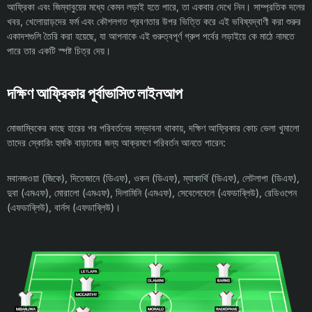
আফ্রিকা এবং জিম্বাবুয়ের মধ্যে কেমন লড়াই হতে পারে, তা একবার দেখে নিন। সাম্প্রতিক দলের
খবর, খেলোয়াড়দের ফর্ম এবং কৌশলগত প্রবণতার উপর ভিত্তি করে এই ভবিষ্যদ্বাণী করা শুরুর
একাদশগুলি তৈরি করা হয়েছে, যা আপনাকে এই গুরুত্বপূর্ণ গ্রুপ পর্বের লড়াইয়ে কে মাঠে নামতে
পারে তার একটি স্পষ্ট চিত্র দেয়।
দক্ষিণ আফ্রিকার পূর্বাভাসিত লাইনআপ
মোজাম্বিকের কাছে হারের পর পরিবর্তনের সম্ভাবনা থাকায়, দক্ষিণ আফ্রিকার কোচ ভেলা খুমালো
তাদের স্কোরিং হুমকি বাড়ানোর জন্য আক্রমণে পরিবর্তন আনতে পারেন:
মবানজওয়া (জিকে), দিতেজানে (ডিএফ), ওকন (ডিএফ), ম্যাকার্থি (ডিএফ), লেটলাপা (ডিএফ),
দুবা (এমএফ), মোরালো (এমএফ), দিলামিনি (এমএফ), সেবেলেবেলে (এফডাব্লিউ), রেডিওপেন
(এফডাব্লিউ), বার্নস (এফডাব্লিউ)।