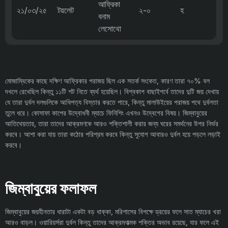
আফ্রিকা
২১/০৩/২৫
টয়লেট
২-০
হ
বনাম
লেসোথো
মোজাম্বিকের কাছে দক্ষিণ আফ্রিকার পরাজয় ছিল এক সতর্ক সংকেত, কারণ তারা ৭০% বল
দখলে রেখেছিল কিন্তু ১১টি শট নিতে ব্যর্থ হয়েছিল। বিশ্বকাপ বাছাইপর্বে তাদের দুটি জয় দেখায়
যে তারা দুর্বল দলগুলিকে আধিপত্য বিস্তার করতে পারে, কিন্তু মালাউইয়ের পরাজয় পথে দুর্বলতা
তুলে ধরে। কোসাফা কাপের উদ্বোধনী ম্যাচে ফিনিশিং এখনও উদ্বেগের বিষয়। জিম্বাবুয়ের
আতিথেয়তায়, তারা তাদের আক্রমণকে আরও শক্তিশালী করার জন্য ঘরের সমর্থনের উপর নির্ভর
করবে। আশা করা যায় তারা কঠোর পরিশ্রম করবে কিন্তু সুযোগ আবারও দুর্বল হয়ে পড়লে লড়াই
করবে।
জিম্বাবুয়ের ফলাফল
জিম্বাবুয়ের জয়হীনতার ধারাটা একটা বড় ধাক্কা, মরিশাসের বিপক্ষে ড্রয়ের ফলে সাত ম্যাচের খরা
আরও বাড়ল। ওয়ারিয়র্সরা দুর্বল কিন্তু তাদের আক্রমণাত্মক শক্তির অভাব রয়েছে, যার ফলে এই