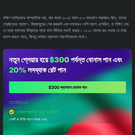
দক্ষিণ আফ্রিকার সাম্প্রতিক জয়, যার মধ্যে ২০২৪ সালে ৩-১ ব্যবধানে পরাজয়ও ছিল, তাদের
শ্রেষ্ঠত্বের প্রমাণ। জিম্বাবুয়ের শেষ জয়গুলি এক দশকেরও বেশি আগে এসেছিল, যা ইঙ্গিত দেয়
যে তারা বাফানার তীব্রতার সাথে তাল মিলিয়ে লড়াই করছে। ২০২১ সালের ড্র দেখায় যে তারা
হতাশ করতে পারে, কিন্তু বর্তমান প্রবণতা স্বাগতিকদের পক্ষে।
নতুন প্লেয়ার হয়ে
$300
পর্যন্ত বোনাস পান এবং
20%
লসব্যাক রেট পান
$300 স্বাগতম বোনাস পান
সম্পূর্ণ বিবরণ দেখুন
বোনাস প্রাপ্তি 100% নিশ্চিত
শেষটি 4 মিনিট আগে পাওয়া গেছে