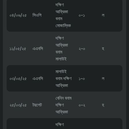
দক্ষিণ
আফ্রিকা
০৪/০৬/২৫
সিওপি
০-১
ল
বনাম
মোজাম্বিক
দক্ষিণ
আফ্রিকা
১১/০৫/২৫
এএনসি
২-০
হ
বনাম
মালাউই
মালাউই
০৩/০৫/২৫
এএনসি
বনাম দক্ষিণ
১-০
ল
আফ্রিকা
বেনিন বনাম
২৫/০৩/২৫
টয়লেট
দক্ষিণ
০-২
হ
আফ্রিকা
দক্ষিণ