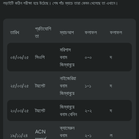
লড়াইটি কঠিন পরীক্ষা হয়ে উঠেছে। শেষ পাঁচ ম্যাচে তারা কেমন খেলেছে তা এখানে।
প্রতিযোগি
তারিখ
ম্যাচআপ
ফলাফল
ফলাফল
তা
মরিশাস
০৪/০৬/২৫
সিওপি
বনাম
০-০
দ
জিম্বাবুয়ে
নাইজেরিয়া
২৫/০৩/২৫
টয়লেট
বনাম
১-১
দ
জিম্বাবুয়ে
জিম্বাবুয়ে
২০/০৩/২৫
টয়লেট
২-২
দ
বনাম বেনিন
ক্যামেরুন
ACN
১৯/১১/২৪
বনাম
২-১
ল