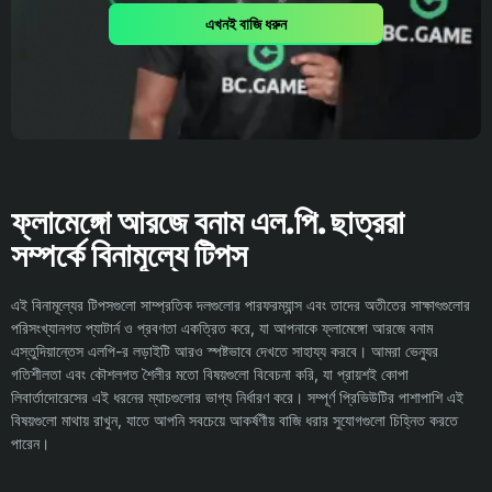
এখনই বাজি ধরুন
ফ্লামেঙ্গো আরজে বনাম এল.পি. ছাত্ররা
সম্পর্কে বিনামূল্যে টিপস
এই বিনামূল্যের টিপসগুলো সাম্প্রতিক দলগুলোর পারফরম্যান্স এবং তাদের অতীতের সাক্ষাৎগুলোর
পরিসংখ্যানগত প্যাটার্ন ও প্রবণতা একত্রিত করে, যা আপনাকে ফ্লামেঙ্গো আরজে বনাম
এস্তুদিয়ান্তেস এলপি-র লড়াইটি আরও স্পষ্টভাবে দেখতে সাহায্য করবে। আমরা ভেন্যুর
গতিশীলতা এবং কৌশলগত শৈলীর মতো বিষয়গুলো বিবেচনা করি, যা প্রায়শই কোপা
লিবার্তাদোরেসের এই ধরনের ম্যাচগুলোর ভাগ্য নির্ধারণ করে। সম্পূর্ণ প্রিভিউটির পাশাপাশি এই
বিষয়গুলো মাথায় রাখুন, যাতে আপনি সবচেয়ে আকর্ষণীয় বাজি ধরার সুযোগগুলো চিহ্নিত করতে
পারেন।