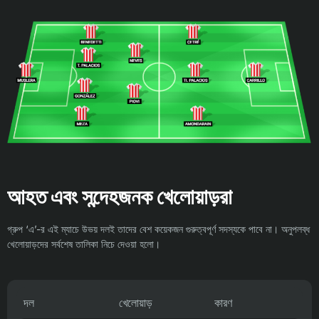
আহত এবং সন্দেহজনক খেলোয়াড়রা
গ্রুপ ‘এ’-র এই ম্যাচে উভয় দলই তাদের বেশ কয়েকজন গুরুত্বপূর্ণ সদস্যকে পাবে না। অনুপলব্ধ
খেলোয়াড়দের সর্বশেষ তালিকা নিচে দেওয়া হলো।
দল
খেলোয়াড়
কারণ