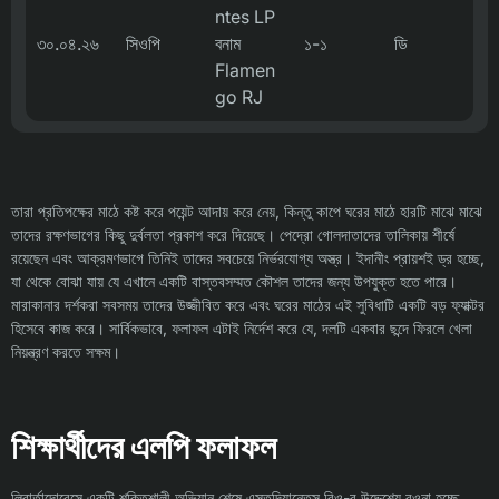
ntes LP
৩০.০৪.২৬
সিওপি
বনাম
১-১
ডি
Flamen
go RJ
তারা প্রতিপক্ষের মাঠে কষ্ট করে পয়েন্ট আদায় করে নেয়, কিন্তু কাপে ঘরের মাঠে হারটি মাঝে মাঝে
তাদের রক্ষণভাগের কিছু দুর্বলতা প্রকাশ করে দিয়েছে। পেদ্রো গোলদাতাদের তালিকায় শীর্ষে
রয়েছেন এবং আক্রমণভাগে তিনিই তাদের সবচেয়ে নির্ভরযোগ্য অস্ত্র। ইদানীং প্রায়শই ড্র হচ্ছে,
যা থেকে বোঝা যায় যে এখানে একটি বাস্তবসম্মত কৌশল তাদের জন্য উপযুক্ত হতে পারে।
মারাকানার দর্শকরা সবসময় তাদের উজ্জীবিত করে এবং ঘরের মাঠের এই সুবিধাটি একটি বড় ফ্যাক্টর
হিসেবে কাজ করে। সার্বিকভাবে, ফলাফল এটাই নির্দেশ করে যে, দলটি একবার ছন্দে ফিরলে খেলা
নিয়ন্ত্রণ করতে সক্ষম।
শিক্ষার্থীদের এলপি ফলাফল
লিবার্তাদোরেসে একটি শক্তিশালী অভিযান শেষে এস্তুদিয়ান্তেস রিও-র উদ্দেশ্যে রওনা হচ্ছে,