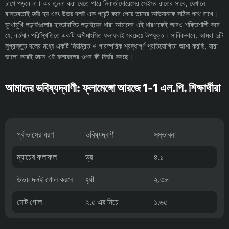
চাপে পড়বে না। এর তুলনা করা যেতে পারে লিবার্তাদোরেসের সেইসব রাতের সাথে, যেখানে
বাস্তবতাই জয়ী হয় এবং উভয় দলই এক পয়েন্ট করে পেয়ে তাদের অভিযানকে সঠিক পথে রাখে।
মুখোমুখি লড়াইগুলোর হাড্ডাহাড্ডি লড়াইয়ের ধারা আমাদের এই ধারণাকেই আরও শক্তিশালী করে
যে, বর্তমান পরিস্থিতিতে একটি অমীমাংসিত ফলাফলই সবচেয়ে উপযুক্ত। সার্বিকভাবে, আমরা দুটি
সুপ্রস্তুত দলের মধ্যে একটি নিয়ন্ত্রিত ও পারস্পরিক শ্রদ্ধাপূর্ণ প্রতিযোগিতা আশা করছি, যারা
ভালো করেই জানে এই ফলাফলের ওপর কী নির্ভর করছে।
আমাদের ভবিষ্যদ্বাণী: ফ্লামেঙ্গো আরজে 1-1 এল.পি. শিক্ষার্থীরা
পূর্বাভাসের ধরণ
ভবিষ্যদ্বাণী
সম্ভাবনা
ম্যাচের ফলাফল
ড্র
৪.১
উভয় দলই গোল করবে
হ্যাঁ
২.৩৮
মোট গোল
২.৫ এর নিচে
১.৬৫