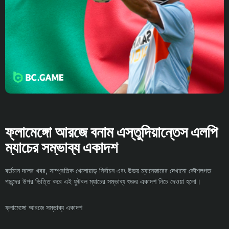
ফ্লামেঙ্গো আরজে বনাম এস্তুদিয়ান্তেস এলপি
ম্যাচের সম্ভাব্য একাদশ
বর্তমান দলের খবর, সাম্প্রতিক খেলোয়াড় নির্বাচন এবং উভয় ম্যানেজারের দেখানো কৌশলগত
পছন্দের উপর ভিত্তি করে এই ফুটবল ম্যাচের সম্ভাব্য শুরুর একাদশ নিচে দেওয়া হলো।
ফ্লামেঙ্গো আরজে সম্ভাব্য একাদশ