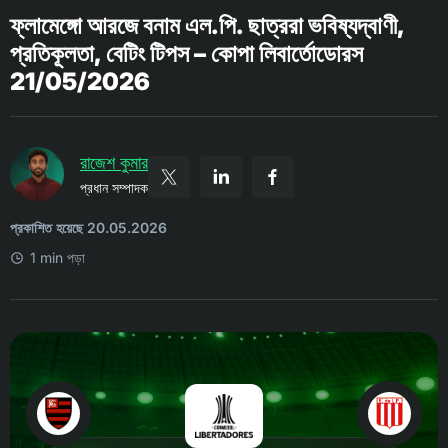
ফ্লামেঙ্গো আরজে বনাম এল.পি. ছাত্ররা ভবিষ্যদ্বাণী,
প্রতিকূলতা, বেটিং টিপস – কোপা লিবার্তোডোরস
21/05/2026
রাজেশ কুমার
প্রধান সম্পাদক
প্রকাশিত হয়েছে 20.05.2026
1 min পড়া