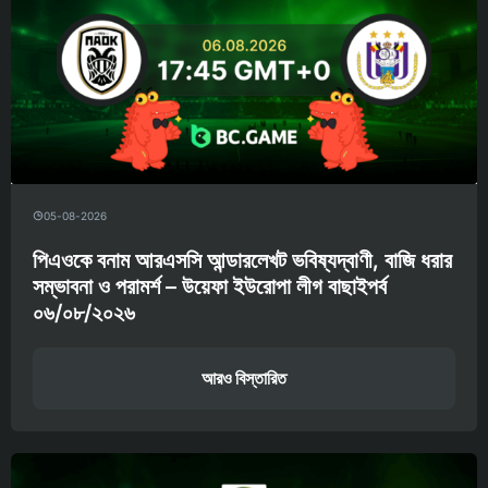
05-08-2026
পিএওকে বনাম আরএসসি আন্ডারলেখট ভবিষ্যদ্বাণী, বাজি ধরার
সম্ভাবনা ও পরামর্শ – উয়েফা ইউরোপা লীগ বাছাইপর্ব
০৬/০৮/২০২৬
আরও বিস্তারিত