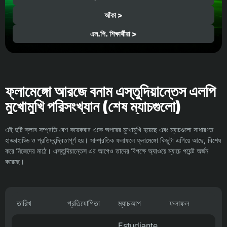
আঁকা >
এল.পি. শিক্ষার্থীরা >
ফ্লামেঙ্গো আরজে বনাম এস্তুদিয়ান্তেস এলপি
মুখোমুখি পরিসংখ্যান (শেষ ম্যাচগুলো)
এই দুটি ক্লাব সম্প্রতি বেশ কয়েকবার একে অপরের মুখোমুখি হয়েছে এবং ম্যাচগুলো সাধারণত
হাড্ডাহাড্ডি ও প্রতিদ্বন্দ্বিতাপূর্ণ হয়। সাম্প্রতিক ফলাফলে ফ্লামেঙ্গো কিছুটা এগিয়ে আছে, বিশেষ
করে নিজেদের মাঠে। এস্তুদিয়ান্তেস এর আগেও তাদের বিপক্ষে অ্যাওয়ে ম্যাচে পয়েন্ট অর্জন
করেছে।
তারিখ
প্রতিযোগিতা
ম্যাচআপ
ফলাফল
Estudiante