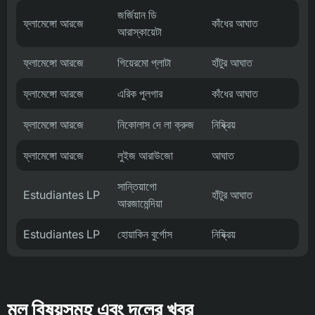
জর্জিয়ান ডি
ফ্লামেঙ্গো আরজে
কাঁধের আঘাত
আরাস্কায়েটা
ফ্লামেঙ্গো আরজে
গিয়েরমো প্লাটা
হাঁটুর আঘাত
ফ্লামেঙ্গো আরজে
এরিক পুলগার
কাঁধের আঘাত
ফ্লামেঙ্গো আরজে
নিকোলাস দে লা ক্রুজ
নিষ্ক্রিয়
ফ্লামেঙ্গো আরজে
লুইজ আরাউজো
আঘাত
সান্তিয়াগো
Estudiantes LP
হাঁটুর আঘাত
আরজামেন্দিয়া
Estudiantes LP
হোয়াকিন বুর্গোস
নিষ্ক্রিয়
মূল বিষয়সমূহ এবং দলের খবর