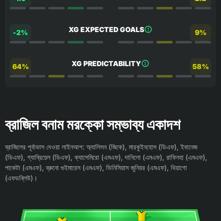
XG EXPECTED GOALS
-2%
9%
XG PREDICTABILITY
64%
58%
ব্রাজিল বনাম মরক্কো সম্ভাব্য একাদশ
ব্রাজিলের পূর্বাভাস দেওয়া লাইনআপ: অ্যালিসন (জিকে), মারকুইনহোস (ডিএফ), ইবানেজ
(ডিএফ), গ্যাব্রিয়েল (ডিএফ), ক্যাসেমিরো (এমএফ), দানিলো (এমএফ), রাফিনহা (এমএফ),
পাকেটা (এমএফ), ব্রুনো গুইমারেস (এমএফ), ভিনিসিয়াস জুনিয়র (এমএফ), থিয়াগো
(এফডব্লিউ)।