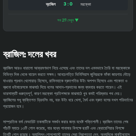
3 : 0
ব্রাজিল
মরক্কো
সব 2টি দেখুন ▼
ব্রাজিল: দলের খবর
ব্রাজিল আরও ধারালো আক্রমণভাগ নিয়ে এসেছে এবং তাদের দল এমনভাবে তৈরি যা মরক্কোকে
বিভিন্ন দিক থেকে ঘায়েল করতে সক্ষম। আনচেলত্তি ভিনিসিয়াস জুনিয়রকে ফাঁকা জায়গায় দৌড়ে
যাওয়ার প্রধান খেলোয়াড় হিসেবে, রাফিনহাকে দ্রুতগতির উইং অপশন হিসেবে এবং পাকেতা ও
ব্রুনো গুইমারেসকে মাঝমাঠ দিয়ে বলের আদান-প্রদানের জন্য ব্যবহার করতে পারেন। এই
ভারসাম্যটি গুরুত্বপূর্ণ, কারণ মরক্কো প্রতিপক্ষকে মাঝমাঠে খুব কমই পরিষ্কার পথ দেয়।
ব্রাজিলের শুধু ব্যক্তিগত ড্রিবলিং নয়, বরং উইং ধরে খেলা, ধৈর্য এবং দ্রুত বলের দখল পরিবর্তনের
প্রয়োজন হবে।
সাম্প্রতিক ফর্ম ফেভারিট তকমাটিকে সমর্থন করার জন্য যথেষ্ট শক্তিশালী। ব্রাজিল তাদের শেষ
পাঁচটি ম্যাচে ১৩টি গোল করেছে, যার মধ্যে পানামার বিপক্ষে ছয়টি এবং ক্রোয়েশিয়ার বিপক্ষে
তিনটি গোল রয়েছে। অ্যালিসন গোলপোস্টে তাদের সেরা নিরাপত্তা দেন, অন্যদিকে মার্কুইনহোস