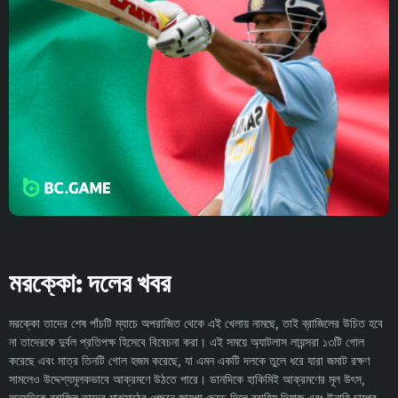
মরক্কো: দলের খবর
মরক্কো তাদের শেষ পাঁচটি ম্যাচে অপরাজিত থেকে এই খেলায় নামছে, তাই ব্রাজিলের উচিত হবে
না তাদেরকে দুর্বল প্রতিপক্ষ হিসেবে বিবেচনা করা। এই সময়ে অ্যাটলাস লায়ন্সরা ১৩টি গোল
করেছে এবং মাত্র তিনটি গোল হজম করেছে, যা এমন একটি দলকে তুলে ধরে যারা জমাট রক্ষণ
সামলেও উদ্দেশ্যমূলকভাবে আক্রমণে উঠতে পারে। ডানদিকে হাকিমিই আক্রমণের মূল উৎস,
অন্যদিকে ব্রাজিল তাদের মাঝমাঠের পেছনে জায়গা ছেড়ে দিলে ব্রাহিম দিয়াজ এবং উনাহি চাপের