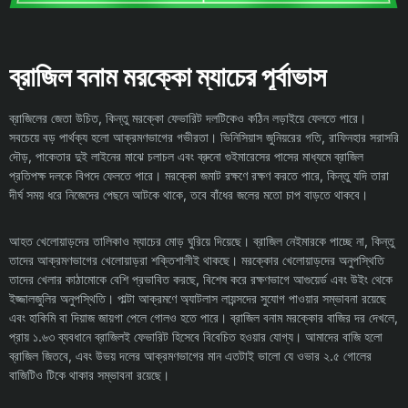
ব্রাজিল বনাম মরক্কো ম্যাচের পূর্বাভাস
ব্রাজিলের জেতা উচিত, কিন্তু মরক্কো ফেভারিট দলটিকেও কঠিন লড়াইয়ে ফেলতে পারে।
সবচেয়ে বড় পার্থক্য হলো আক্রমণভাগের গভীরতা। ভিনিসিয়াস জুনিয়রের গতি, রাফিনহার সরাসরি
দৌড়, পাকেতার দুই লাইনের মাঝে চলাচল এবং ব্রুনো গুইমারেসের পাসের মাধ্যমে ব্রাজিল
প্রতিপক্ষ দলকে বিপদে ফেলতে পারে। মরক্কো জমাট রক্ষণে রক্ষণ করতে পারে, কিন্তু যদি তারা
দীর্ঘ সময় ধরে নিজেদের পেছনে আটকে থাকে, তবে বাঁধের জলের মতো চাপ বাড়তে থাকবে।
আহত খেলোয়াড়দের তালিকাও ম্যাচের মোড় ঘুরিয়ে দিয়েছে। ব্রাজিল নেইমারকে পাচ্ছে না, কিন্তু
তাদের আক্রমণভাগের খেলোয়াড়রা শক্তিশালীই থাকছে। মরক্কোর খেলোয়াড়দের অনুপস্থিতি
তাদের খেলার কাঠামোকে বেশি প্রভাবিত করছে, বিশেষ করে রক্ষণভাগে আগুয়ের্ড এবং উইং থেকে
ইজ্জালজুলির অনুপস্থিতি। পাল্টা আক্রমণে অ্যাটলাস লায়ন্সদের সুযোগ পাওয়ার সম্ভাবনা রয়েছে
এবং হাকিমি বা দিয়াজ জায়গা পেলে গোলও হতে পারে। ব্রাজিল বনাম মরক্কোর বাজির দর দেখলে,
প্রায় ১.৬৩ ব্যবধানে ব্রাজিলই ফেভারিট হিসেবে বিবেচিত হওয়ার যোগ্য। আমাদের বাজি হলো
ব্রাজিল জিতবে, এবং উভয় দলের আক্রমণভাগের মান এতটাই ভালো যে ওভার ২.৫ গোলের
বাজিটিও টিকে থাকার সম্ভাবনা রয়েছে।