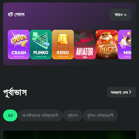
হট গেমস
আরও >
পূর্বাভাস
সবগুলো দেখ
All
আগামীকালের ভবিষ্যদ্বাণী
পূর্বাভাস
ফুটবল ভবিষ্যদ্বাণী