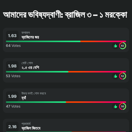
আমাদের ভবিষ্যদ্বাণী: ব্রাজিল ৩ – ১ মরক্কো
ফলাফল
1.63
ব্রাজিলের জয়
64
Votes
62
মোট গোল
1.98
২.৫ এর বেশি
53
Votes
52
উভয় দলই গোল করবে
1.99
হ্যাঁ
47
Votes
50
প্রথমার্ধ
2.16
ব্রাজিল জিতবে