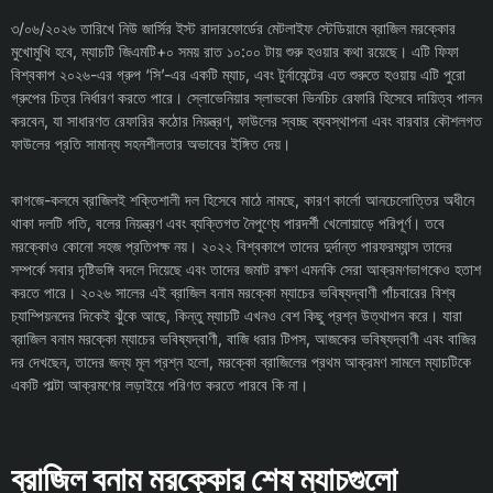
৩/০৬/২০২৬ তারিখে নিউ জার্সির ইস্ট রাদারফোর্ডের মেটলাইফ স্টেডিয়ামে ব্রাজিল মরক্কোর
মুখোমুখি হবে, ম্যাচটি জিএমটি+০ সময় রাত ১০:০০ টায় শুরু হওয়ার কথা রয়েছে। এটি ফিফা
বিশ্বকাপ ২০২৬-এর গ্রুপ ‘সি’-এর একটি ম্যাচ, এবং টুর্নামেন্টের এত শুরুতে হওয়ায় এটি পুরো
গ্রুপের চিত্র নির্ধারণ করতে পারে। স্লোভেনিয়ার স্লাভকো ভিনচিচ রেফারি হিসেবে দায়িত্ব পালন
করবেন, যা সাধারণত রেফারির কঠোর নিয়ন্ত্রণ, ফাউলের ​​স্বচ্ছ ব্যবস্থাপনা এবং বারবার কৌশলগত
ফাউলের ​​প্রতি সামান্য সহনশীলতার অভাবের ইঙ্গিত দেয়।
কাগজে-কলমে ব্রাজিলই শক্তিশালী দল হিসেবে মাঠে নামছে, কারণ কার্লো আনচেলোত্তির অধীনে
থাকা দলটি গতি, বলের নিয়ন্ত্রণ এবং ব্যক্তিগত নৈপুণ্যে পারদর্শী খেলোয়াড়ে পরিপূর্ণ। তবে
মরক্কোও কোনো সহজ প্রতিপক্ষ নয়। ২০২২ বিশ্বকাপে তাদের দুর্দান্ত পারফরম্যান্স তাদের
সম্পর্কে সবার দৃষ্টিভঙ্গি বদলে দিয়েছে এবং তাদের জমাট রক্ষণ এমনকি সেরা আক্রমণভাগকেও হতাশ
করতে পারে। ২০২৬ সালের এই ব্রাজিল বনাম মরক্কো ম্যাচের ভবিষ্যদ্বাণী পাঁচবারের বিশ্ব
চ্যাম্পিয়নদের দিকেই ঝুঁকে আছে, কিন্তু ম্যাচটি এখনও বেশ কিছু প্রশ্ন উত্থাপন করে। যারা
ব্রাজিল বনাম মরক্কো ম্যাচের ভবিষ্যদ্বাণী, বাজি ধরার টিপস, আজকের ভবিষ্যদ্বাণী এবং বাজির
দর দেখছেন, তাদের জন্য মূল প্রশ্ন হলো, মরক্কো ব্রাজিলের প্রথম আক্রমণ সামলে ম্যাচটিকে
একটি পাল্টা আক্রমণের লড়াইয়ে পরিণত করতে পারবে কি না।
ব্রাজিল বনাম মরক্কোর শেষ ম্যাচগুলো