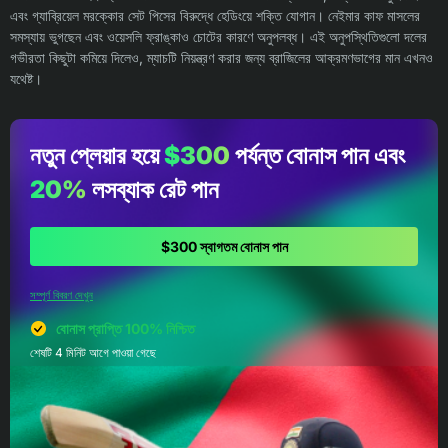
এবং গ্যাব্রিয়েল মরক্কোর সেট পিসের বিরুদ্ধে হেডিংয়ে শক্তি যোগান। নেইমার কাফ মাসলের
সমস্যায় ভুগছেন এবং ওয়েসলি ফ্রাঙ্কাও চোটের কারণে অনুপলব্ধ। এই অনুপস্থিতিগুলো দলের
গভীরতা কিছুটা কমিয়ে দিলেও, ম্যাচটি নিয়ন্ত্রণ করার জন্য ব্রাজিলের আক্রমণভাগের মান এখনও
যথেষ্ট।
নতুন প্লেয়ার হয়ে
$300
পর্যন্ত বোনাস পান এবং
20%
লসব্যাক রেট পান
$300 স্বাগতম বোনাস পান
সম্পূর্ণ বিবরণ দেখুন
বোনাস প্রাপ্তি 100% নিশ্চিত
শেষটি 4 মিনিট আগে পাওয়া গেছে