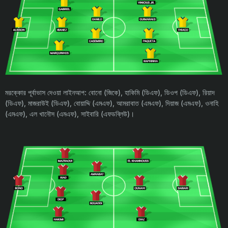
মরক্কোর পূর্বাভাস দেওয়া লাইনআপ: বোনো (জিকে), হাকিমি (ডিএফ), ডিওপ (ডিএফ), রিয়াদ
(ডিএফ), মাজরাউই (ডিএফ), বোয়াদ্দি (এমএফ), আমরাবাত (এমএফ), দিয়াজ (এমএফ), ওনাহি
(এমএফ), এল খানৌস (এমএফ), সাইবারি (এফডব্লিউ)।