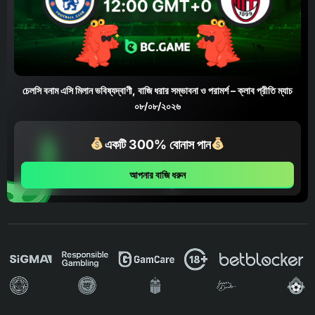
চেলসি বনাম এসি মিলান ভবিষ্যদ্বাণী, বাজি ধরার সম্ভাবনা ও পরামর্শ – ক্লাব প্রীতি ম্যাচ
০৮/০৮/২০২৬
একটি 300% বোনাস পান
আপনার বাজি ধরুন