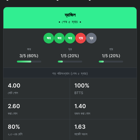
ব্রাজিল
• শেষ ৫ ম্যাচ •
জয়
জয়
জয়
হার
ড্র
জয়
ড্র
হার
3/5 (60%)
1/5 (20%)
1/5 (20%)
গড় পরিসংখ্যান (শেষ ৫ ম্যাচ)
4.00
100%
মোট গোল
BTTS
2.60
1.40
করা গোল
হজম করা গোল
80%
1.63
২.৫-এর বেশি
মার্কেট অডস