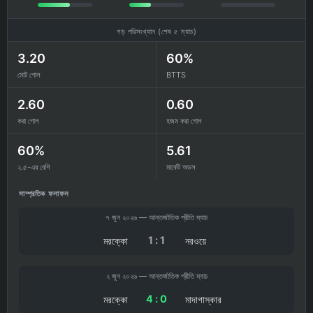
গড় পরিসংখ্যান (শেষ ৫ ম্যাচ)
3.20
60%
মোট গোল
BTTS
2.60
0.60
করা গোল
হজম করা গোল
60%
5.61
২.৫-এর বেশি
মার্কেট অডস
সাম্প্রতিক ফলাফল
৭ জুন ২০২৬ — আন্তর্জাতিক প্রীতি ম্যাচ
1 : 1
মরক্কো
নরওয়ে
২ জুন ২০২৬ — আন্তর্জাতিক প্রীতি ম্যাচ
4 : 0
মরক্কো
মাদাগাস্কার