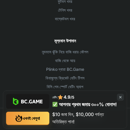
ফুটবল খবর
টেনিস খবর
বাস্কেটবল খবর
মূল্যবান উপাদান
ন্যূনতম ঝুঁকি নিয়ে বাজি ধরার কৌশল
বাজি থেকে আয়
Plinko দ্বারা BC.Game
বিনামূল্যে ক্রিকেট বেটিং টিপস
বিসি গেম স্পোর্ট বেটিং অ্যাপ
4.9
/5
রেটিং:
আপনার প্রথম জমায় ৩০০% বোনাস!
$10 জমা দিন, $10,000 পর্যন্ত
©2026 BC.GAME ALL RIGHTS RESERVED
এখনই খেলুন!
অতিরিক্ত পান!
যোগাযোগ
লেখক