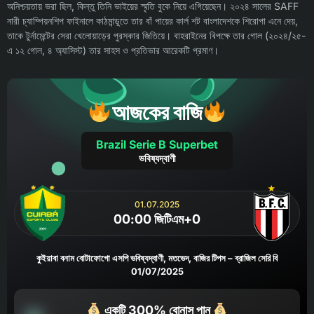
অনিশ্চয়তায় ভরা ছিল, কিন্তু তিনি ভাইয়ের স্মৃতি বুকে নিয়ে এগিয়েছেন। ২০২৪ সালের SAFF
নারী চ্যাম্পিয়নশিপ ফাইনালে কাঠমান্ডুতে তার বাঁ পায়ের কার্ল শট বাংলাদেশকে শিরোপা এনে দেয়,
তাকে টুর্নামেন্টের সেরা খেলোয়াড়ের পুরস্কার জিতিয়ে। বাহরাইনের বিপক্ষে তার গোল (২০২৪/২৫-
এ ১২ গোল, ৪ অ্যাসিস্ট) তার সাহস ও প্রতিভার আরেকটি প্রমাণ।
আজকের বাজি
Brazil Serie B Superbet
ভবিষ্যদ্বাণী
01.07.2025
00:00 জিটিএম+0
কুইয়াবা বনাম বোটাফোগো এসপি ভবিষ্যদ্বাণী, মতভেদ, বাজির টিপস – ব্রাজিল সেরি বি
01/07/2025
একটি 300% বোনাস পান