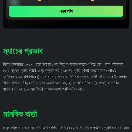
এখন বাজি
ম্যাচের প্রভাব
পিটার বাটলারের ৩-৫-২ ছকে উইংয়ে খেলা রিতু বাংলাদেশ দলকে এগিয়ে নেন। তার গতিময়তা
(৩.১ ড্রিবল প্রতি ম্যাচ) ও দূরপাল্লার শট (২.৮ শট প্রতি খেলা) বাহরাইনকে (FIFA
র‌্যাঙ্কিংয়ে ৩৬ ধাপ পিছিয়ে) চাপে রাখে। দলের ৫৭% বল দখল ও ১৮টি শট (৪.২ xG) দলগত
শক্তি দেখায়। রিতুর গোল দলের আত্মবিশ্বাস বাড়ায়, যা মারিয়া মিজান (২ গোল) ও সাবিনা
খাতুনের (১ গোল, ২ অ্যাসিস্ট) পারফরম্যান্সে প্রতিফলিত হয়।
মানবিক বার্তা
রিতুর গোল তার ভাইয়ের স্মৃতিতে উৎসর্গিত, যিনি ২০২২-এ বৈদ্যুতিক দুর্ঘটনায় প্রাণ হারান। তিনি