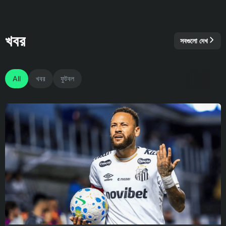
খবর
সবগুলো দেখ
All
খবর
ফুটবল