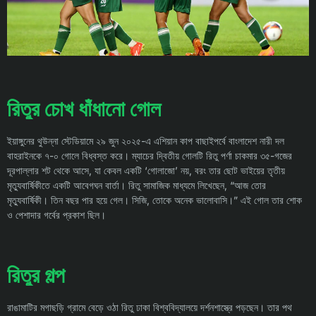
রিতুর চোখ ধাঁধানো গোল
ইয়াঙ্গুনের থুউন্না স্টেডিয়ামে ২৯ জুন ২০২৫-এ এশিয়ান কাপ বাছাইপর্বে বাংলাদেশ নারী দল
বাহরাইনকে ৭-০ গোলে বিধ্বস্ত করে। ম্যাচের দ্বিতীয় গোলটি রিতু পর্ণা চাকমার ৩৫-গজের
দূরপাল্লার শট থেকে আসে, যা কেবল একটি ‘গোলাজো’ নয়, বরং তার ছোট ভাইয়ের তৃতীয়
মৃত্যুবার্ষিকীতে একটি আবেগঘন বার্তা। রিতু সামাজিক মাধ্যমে লিখেছেন, “আজ তোর
মৃত্যুবার্ষিকী। তিন বছর পার হয়ে গেল। সিজি, তোকে অনেক ভালোবাসি।” এই গোল তার শোক
ও পেশাদার গর্বের প্রকাশ ছিল।
রিতুর গল্প
রাঙামাটির মগাছড়ি গ্রামে বেড়ে ওঠা রিতু ঢাকা বিশ্ববিদ্যালয়ে দর্শনশাস্ত্রে পড়ছেন। তার পথ