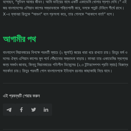
বলেছেন, “ফুটবল আমার জীবন। আমি ভাইয়ের নামে একটি একাডেমি খোলার স্বপ্ন দেখি।” এই
জয় বাংলাদেশের এশিয়ান কাপের সম্ভাবনাকে শক্তিশালী করে, দলকে পয়েন্ট টেবিলে শীর্ষে রাখে।
X-এ ফ্যানরা রিতুকে “আগুন” বলে প্রশংসা করে, তার গোলকে “আকাশে বার্তা” বলে।
আগামীর পথ
বাংলাদেশ মিয়ানমারের বিপক্ষে পরবর্তী ম্যাচে (২ জুলাই) জয়ের ধারা ধরে রাখতে চায়। রিতুর ফর্ম ও
দলের ঐক্য এশিয়ান কাপের মূল পর্বে পৌঁছানোর সম্ভাবনা বাড়ায়। ফানরা তার একাডেমির স্বপ্নের
জন্য সমর্থন জানায়, কিন্তু মিয়ানমারের গতিশীল ডিফেন্সের (২.৩ ইন্টারসেপশন প্রতি ম্যাচ) বিরুদ্ধে
সতর্কতা চায়। রিতুর পরবর্তী গোল বাংলাদেশকে ইতিহাস রচনার কাছাকাছি নিয়ে যাবে।
এই প্রবন্ধটি শেয়ার করুন