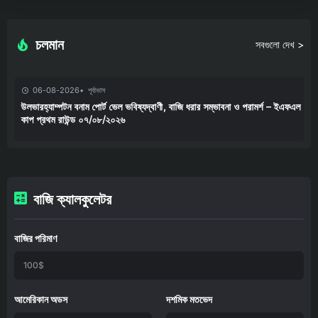
চলমান
সবগুলো দেখ >
06-08-2026
পূর্বাভাস
উলভারহ্যাম্পটন বনাম পোর্ট ভেল ভবিষ্যদ্বাণী, বাজি ধরার সম্ভাবনা ও পরামর্শ – ইএফএল
কাপ প্রথম রাউন্ড ০৭/০৮/২০২৬
বাজি ক্যালকুলেটর
বাজির পরিমাণ
আমেরিকান অডস
দশমিক মতভেদ