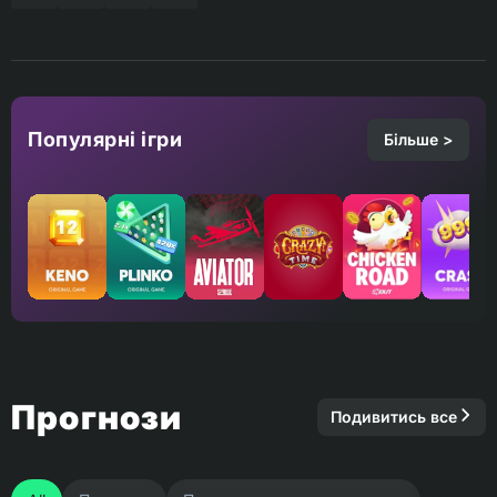
Популярні ігри
Більше >
Прогнози
Подивитись все