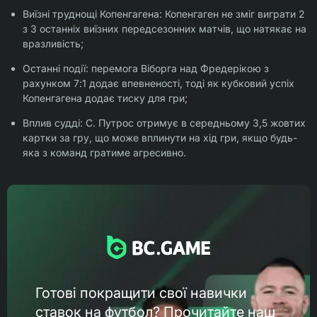
Виїзні труднощі Копенгагена: Копенгаген не зміг виграти 2
з 3 останніх виїзних передсезонних матчів, що натякає на
вразливість;
Останні події: перемога Віборга над Фредерікою з
рахунком 7:1 додає впевненості, тоді як кубковий успіх
Копенгагена додає тиску для гри;
Вплив судді: С. Путрос отримує в середньому 3,5 жовтих
картки за гру, що може вплинути на хід гри, якщо будь-
яка з команд гратиме агресивно.
Готові покращити свої навички
ставок на футбол? Прочитайте наш