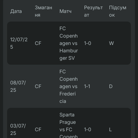
Змаган
Результ
Підсум
Дата
Матч
ня
ат
ок
FC
Copenh
12/07/2
CF
agen vs
1-0
W
5
Hambur
ger SV
FC
Copenh
08/07/
CF
agen vs
1-1
D
25
Frederi
cia
Sparta
Prague
03/07/
CF
vs FC
1-0
L
25
Copenh