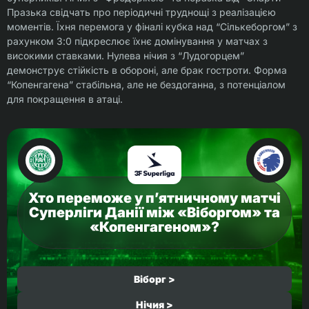
Празька свідчать про періодичні труднощі з реалізацією
моментів. Їхня перемога у фіналі кубка над “Сількеборгом” з
рахунком 3:0 підкреслює їхнє домінування у матчах з
високими ставками. Нулева нічия з “Лудогорцем”
демонструє стійкість в обороні, але брак гостроти. Форма
“Копенгагена” стабільна, але не бездоганна, з потенціалом
для покращення в атаці.
Хто переможе у п’ятничному матчі
Суперліги Данії між «Віборгом» та
«Копенгагеном»?
Віборг >
Нічия >