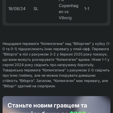
Copenhag
18/08/24
SL
1-1
en vs
Viborg
Нещодавні перемоги “Копенгагена” над “Віборгом” у кубку (1-
0 та 0-1) підкреслюють їхню перевагу у плей-офф. Перемога
“Віборга” в лізі з рахунком 3-2 у березні 2025 року показує,
що вони можуть розчарувати “Копенгаген” вдома. Нічия 1-1 у
серпні 2024 року свідчить про напружену боротьбу.
Товариська перемога “Копенгагена” з рахунком 2-0 свідчить
про їхню глибину, але не можна ігнорувати домашню
стійкість “Віборга”. Загалом, “Копенгаген” має перевагу, але
“Віборг” здатний на сюрпризи.
Станьте новим гравцем та