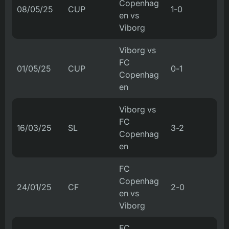
Copenhag
08/05/25
CUP
1-0
en vs
Viborg
Viborg vs
FC
01/05/25
CUP
0-1
Copenhag
en
Viborg vs
FC
16/03/25
SL
3-2
Copenhag
en
FC
Copenhag
24/01/25
CF
2-0
en vs
Viborg
FC