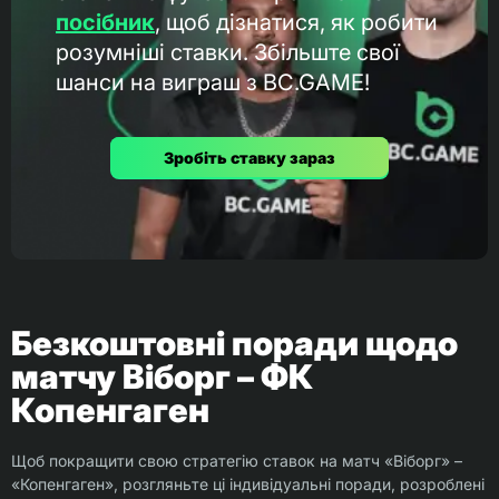
посібник
, щоб дізнатися, як робити
розумніші ставки. Збільште свої
шанси на виграш з BC.GAME!
Зробіть ставку зараз
Безкоштовні поради щодо
матчу Віборг – ФК
Копенгаген
Щоб покращити свою стратегію ставок на матч «Віборг» –
«Копенгаген», розгляньте ці індивідуальні поради, розроблені