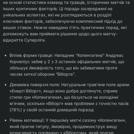
на основі статистики команд та гравців, історичних матчів та
інших критичних факторів. Ці поради зосереджені на
унікальних аспектах, які не розглядаються в розділі
ключових факторів, забезпечуючи комплексний підхід до
ваших ставок. Нижче наведено п’ять практичних порад, які
допоможуть вам приймати рішення щодо цього матчу-
відкриття Суперліги.
Вплив форми гравця: Нападник “Копенгагена” Андреас
Корнеліус забив у 2 з 3 останніх офіціальних матчів, що
збільшує ймовірність того, що він забиватиме проти
часом хиткої оборони “Віборга”.
Динаміка поверхні поля: Натуральне трав’яне поле арени
«Енергі Віборг», якщо воно добре доглянуте, сприяє
стилю гри «Копенгагена», що базується на володінні
м’ячем, оскільки «Віборг» мав проблеми з точністю пасів
(78%) у своїй останній домашній поразці.
Рівень мотивації: У першому матчі сезону «Копенгаген»,
який прагне титулу, ймовірно, продемонструє вищу
інтенсивність порівняно з «Віборгом», який прагне