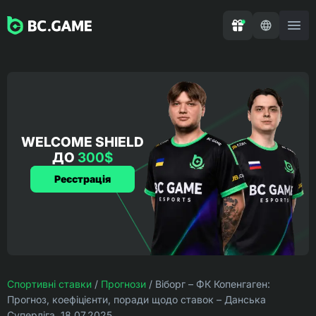
WELCOME SHIELD
ДО
300$
Реєстрація
Спортивні ставки
/
Прогнози
/
Віборг – ФК Копенгаген:
Прогноз, коефіцієнти, поради щодо ставок – Данська
Суперліга, 18.07.2025