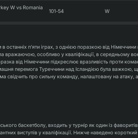
rkey W vs Romania
101-54
W
 останніх п’яти іграх, з однією поразкою від Німеччини 
ула вражаючою, особливо у кваліфікації, в середньому во
оразка від Німеччини підкреслює вразливість проти кома
машня перемога Туреччини над Ісландією була важкою, 
орма свідчить про сильну команду, налаштовану на атаку, а
ького баскетболу, входить у турнір як один із фаворитів
нтних виступів у кваліфікації. Нижче наведено короткий