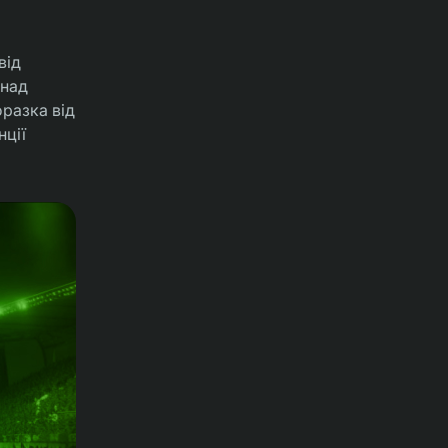
поради щодо ставок –
Суперліга, 31.07.2026
від
 над
30-07-2026
Прогнози
ЛАСК – Гразер АК: Прогноз,
оразка від
коефіцієнти та поради щодо
нції
ставок на матч – Австрійська
Бундесліга, 31.07.2026