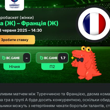
робаскет (жінки)
 (Ж) – Франція (Ж)
8 червня 2025 – 14:30
Зробити ставку
–
1.7
Нічия
П2
пливим матчем між Туреччиною та Францією, двома ком
а гра в групі А буде досить конкурентною, оскільки обид
ьники можуть з нетерпінням чекати боротьби талантів, ст