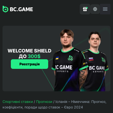
WELCOME SHIELD
ДО
300$
Реєстрація
Спортивні ставки
/
Прогнози
/
Іспанія – Німеччина: Прогноз,
коефіцієнти, поради щодо ставок – Євро 2024