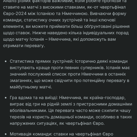
Аналіз різних факторів важливий, коли робите прогнози та
ставите на матчі з високими ставками, як-от чвертьфінал
Євро-2024 між Іспанією та Німеччиною. Вивчаючи форму
команди, статистику очних зустрічей та інші ключові
елементи, ви можете приймати більш обґрунтовані рішення
щодо ставок. Нижче наведено кілька індивідуальних порад
щодо матчу Іспанія – Німеччина, які допоможуть вам
отримати перевагу.
Статистика прямих зустрічей: Історично деякі команди
виступають краще проти певних суперників. Іспанія має
значний послужний список проти Німеччини в останніх
змаганнях, що може свідчити про потенційну перевагу в
майбутньому матчі.
Гра вдома та на виїзді: Німеччина, як країна-господар,
виграє від гри на рідній землі з пристрасними домашніми
вболівальниками. Ця перевага часто може схилити чашу
терезів на користь домашньої команди, особливо в таких
напружених ситуаціях, як чвертьфінал Євро.
Мотивація команди: ставки на чвертьфінал Євро