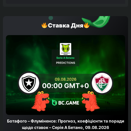
Ставка Дня
Ботафого – Флуміненсе: Прогноз, коефіцієнти та поради
щодо ставок – Серія А Бетано, 09.08.2026