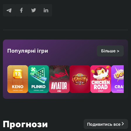
Популярні ігри
Більше >
Прогнози
Подивитись все