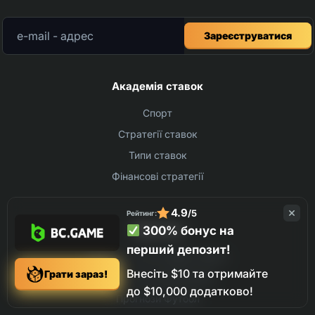
Зареєструватися
Академія ставок
Спорт
Стратегії ставок
Типи ставок
Фінансові стратегії
4.9
/5
Рейтинг:
Прогнози
300% бонус на
перший депозит!
Прогнози з усіх видів спорту
Внесіть $10 та отримайте
Грати зараз!
Прогнози на Баскетбол
до $10,000 додатково!
Прогнози Футбол