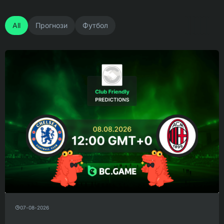
All
Прогнози
Футбол
07-08-2026