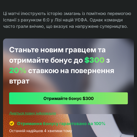
Ці матчі ілюструють історію змагань із помітною перемогою
Іспанії з рахунком 6:0 у Лізі націй УЄФА. Однак команди
часто грали внічию, що вказує на напружене суперництво.
Станьте новим гравцем та
отримайте бонус до
$300
з
20%
ставкою на повернення
втрат
Отримайте бонус $300
Дивіться повну інформацію
Отримання бонусу гарантовано на 100%
Останній надійшов 4 хвилини тому