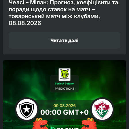
Челсі – Мілан: Прогноз, коефіцієнти та
поради щодо ставок на матч –
товариський матч між клубами,
08.08.2026
Читати далі