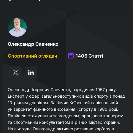
Олександр Савченко
Спортивний оглядач
1406 Статті
Олександр Ігорович Савченко, народився 1957 року.
Експерт у сфері загальнодоступних видів спорту з понад
10-річним досвідом. Закінчив Київський національний
університет фізичного виховання і спорту в 1980 році.
Пройшов стажування за кордоном, працював тренером
та спортивним консультантом в різних містах України.
На сьогодні Олександр активно розвиває кар’єру в