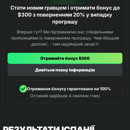
Стати новим гравцем і отримати бонус до
$300 з поверненням 20% у випадку
програшу
Вперше тут? Ми підтримаємо вас спеціальними
пропозиціями із поверненням програшу. Чим більший
депозит, - тим надійніший захист!
Отримайте бонус $300
Дивіться повну інформацію
Отримання бонусу гарантовано на 100%
Останній надійшов 4 хвилини тому
РЕЗУЛЬТАТИ ІСПАНІЇ