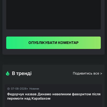
ОПУБЛІКУВАТИ КОМЕНТАР
В тренді
Подивитись все >
07-08-2026
Новини
Федорчук назвав Динамо невеликим фаворитом після
перемоги над Карабахом