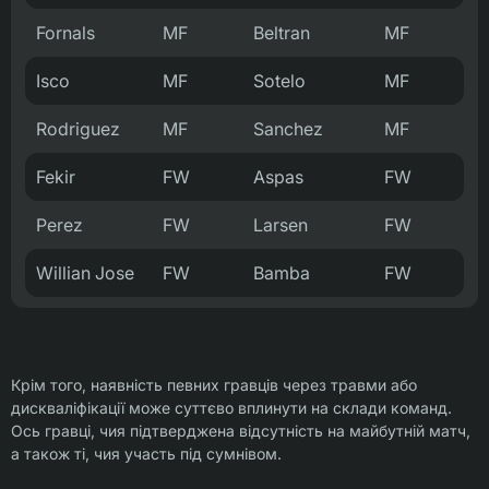
Fornals
MF
Beltran
MF
Isco
MF
Sotelo
MF
Rodriguez
MF
Sanchez
MF
Fekir
FW
Aspas
FW
Perez
FW
Larsen
FW
Willian Jose
FW
Bamba
FW
Крім того, наявність певних гравців через травми або
дискваліфікації може суттєво вплинути на склади команд.
Ось гравці, чия підтверджена відсутність на майбутній матч,
а також ті, чия участь під сумнівом.