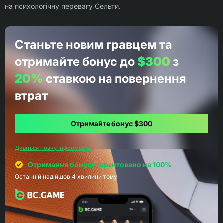
на психологічну перевагу Сельти.
Станьте новим гравцем та
отримайте бонус до
$300
з
20%
ставкою на повернення
втрат
Отримайте бонус $300
Дивіться повну інформацію
Отримання бонусу гарантовано на 100%
Останній надійшов 4 хвилини тому