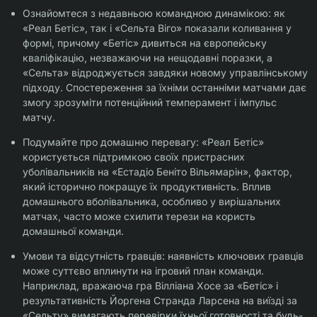
Ознайомтеся з недавньою командною динамікою: як
«Реал Бетіс», так і «Сельта Віго» показали коливання у
формі, причому «Бетіс» дивиться на європейську
кваліфікацію, незважаючи на нещодавні поразки, а
«Сельта» відроджується завдяки новому управлінському
підходу. Спостереження за їхніми останніми матчами дає
змогу зрозуміти потенційний темперамент і імпульс
матчу.
Подумайте про домашню перевагу: «Реал Бетіс»
користується підтримкою своїх пристрасних
уболівальників на «Естадіо Беніто Вільямарін», фактор,
який історично покращує їх продуктивність. Вплив
домашнього вболівальника, особливо у вирішальних
матчах, часто може схилити терези на користь
домашньої команди.
Умови та відсутність гравців: наявність ключових гравців
може суттєво вплинути на ігровий план команди.
Наприклад, вражаюча гра Вілліана Хосе за «Бетіс» і
результативність Йоргена Странда Ларсена на виїзді за
«Сельту» вимагають перевірки їхньої готовності та будь-