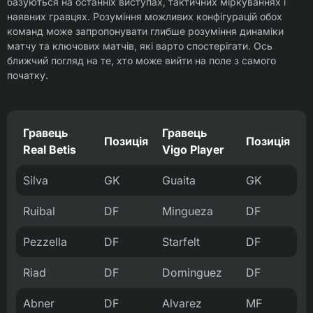
базуються на останніх виступах, тактичних міркуваннях і
наявних гравцях. Розуміння можливих конфігурацій обох
команд може запропонувати глибше розуміння динаміки
матчу та ключових матчів, які варто спостерігати. Ось
ближчий погляд на те, хто може вийти на поле з самого
початку.
Гравець
Гравець
Позиція
Позиція
Real Betis
Vigo Player
Silva
GK
Guaita
GK
Ruibal
DF
Mingueza
DF
Pezzella
DF
Starfelt
DF
Riad
DF
Dominguez
DF
Abner
DF
Alvarez
MF