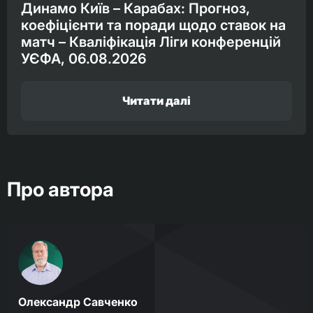
Динамо Київ – Карабах: Прогноз,
коефіцієнти та поради щодо ставок на
матч – Кваліфікація Ліги конференцій
УЄФА, 06.08.2026
Читати далі
Про автора
Олександр Савченко