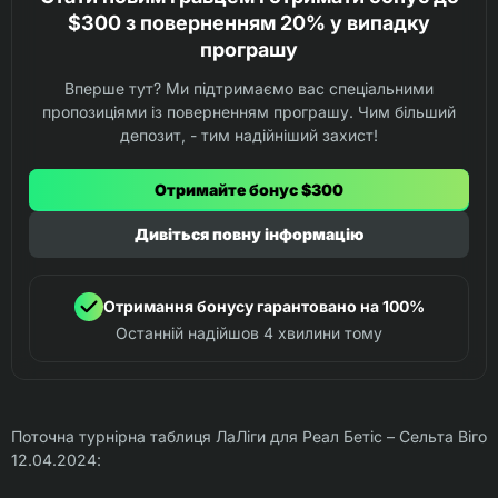
$300 з поверненням 20% у випадку
програшу
Вперше тут? Ми підтримаємо вас спеціальними
пропозиціями із поверненням програшу. Чим більший
депозит, - тим надійніший захист!
Отримайте бонус $300
Дивіться повну інформацію
Отримання бонусу гарантовано на 100%
Останній надійшов 4 хвилини тому
Поточна турнірна таблиця ЛаЛіги для Реал Бетіс – Сельта Віго
12.04.2024: