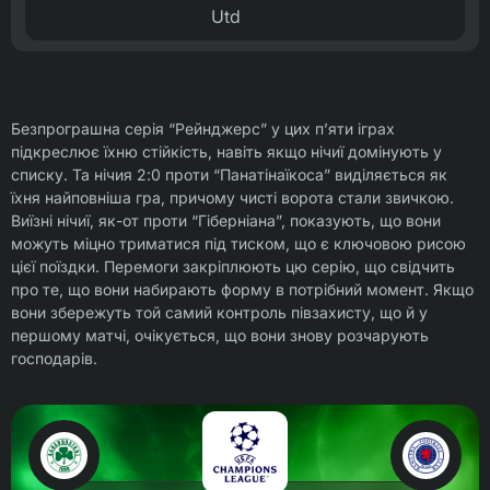
Utd
Безпрограшна серія “Рейнджерс” у цих п’яти іграх
підкреслює їхню стійкість, навіть якщо нічиї домінують у
списку. Та нічия 2:0 проти “Панатінаїкоса” виділяється як
їхня найповніша гра, причому чисті ворота стали звичкою.
Виїзні нічиї, як-от проти “Гіберніана”, показують, що вони
можуть міцно триматися під тиском, що є ключовою рисою
цієї поїздки. Перемоги закріплюють цю серію, що свідчить
про те, що вони набирають форму в потрібний момент. Якщо
вони збережуть той самий контроль півзахисту, що й у
першому матчі, очікується, що вони знову розчарують
господарів.