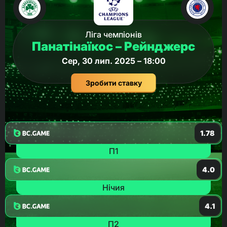
Ліга чемпіонів
Панатінаїкос – Рейнджерс
Сер, 30 лип. 2025 – 18:00
Зробити ставку
1.78
П1
4.0
Нічия
4.1
П2