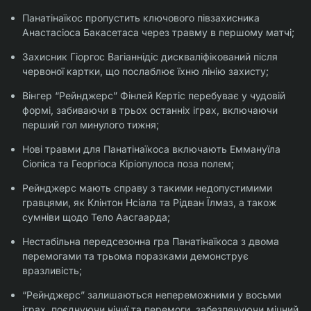
Панатінаїкос пропустить ключового півзахисника
Анастасіоса Бакасетаса через травму в першому матчі;
Захисник Гіоргос Вагіаннідіс дискваліфікований після
червоної картки, що послаблює їхню лінію захисту;
Вінгер “Рейнджерс” Фінлей Кертіс перебуває у чудовій
формі, забиваючи в трьох останніх іграх, включаючи
перший гол минулого тижня;
Нові травми для Панатінаїкоса включають Еммануїла
Сіопіса та Георгіоса Кіріопулоса поза полем;
Рейнджерс мають справу з такими недопустимими
гравцями, як Клінтон Нсіала та Рідван Їлмаз, а також
сумніви щодо Тело Аасгаарда;
Нестабільна передсезонна гра Панатінаїкоса з двома
перемогами та трьома поразками демонструє
вразливість;
“Рейнджерс” залишаються непереможними у восьми
іграх, поєднуючи нічиї та перемоги, забезпечуючи міцний