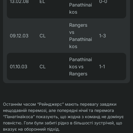
13.02.08
EL
0-0
Panathinai
kos
Rangers
vs
09.12.03
CL
1-3
Panathinai
kos
Panathinai
01.10.03
CL
kos vs
1-1
Rangers
Останнім часом “Рейнджерс” мають перевагу завдяки
нещодавній перемозі, але попередні нічиї та перемога
“Панатінаїкоса” показують, що жодна з команд не домінує
повністю. Голи були забиті рідко в більшості зустрічей, що
вказує на оборонний підхід.