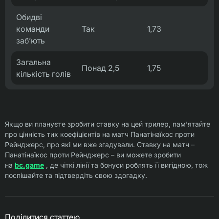
Обидві
команди
Так
1,73
заб’ють
Загальна
Понад 2,5
1,75
кількість голів
Якщо ви плануєте зробити ставку на цей трилер, пам’ятайте
про цінність тих коефіцієнтів на матч Панатінаїкос проти
Рейнджерс, про які ми вже згадували. Ставку на матч –
Панатінаїкос проти Рейнджерс – ви можете зробити
на
bc.game
, де чіткі лінії та бонуси роблять її вигідною, тож
поспішайте та підтвердіть свою здогадку.
Поділитися статтею