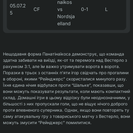
naikos
05.07.2
CF
vs
0-1
L
5
Nordsja
elland
Нещодавня форма Панатінаїкоса демонструє, що команда
здатна забивати на виїзді, як-от та перемога над Вестерло з
рахунком 3:1, але їм важко утримувати ворота в ворота.
Поразки в трьох з останніх п’яти ігор свідчать про прогалини
в обороні, якими “Рейнджерс” скористалися минулого разу.
Їхня єдина нічия відбулася проти “Шальке”, показавши, що
вони можуть показувати результати, коли мають компактний
склад. Домашні ігри в цьому відрізку були неоднозначними, у
більшості з них пропускали голи, що не віщує нічого доброго
проти впевненого суперника. Однак, якщо вони повторять ту
саму атакувальну гру з товариського матчу з Вестерло, вони
можуть змусити “Рейнджерс” помилитися.