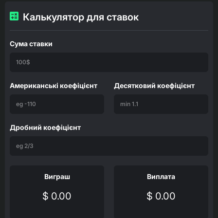
Калькулятор для ставок
Сума ставки
Американські коефіцієнт
Десятковий коефіцієнт
Дробний коефіцієнт
Виграш
Виплата
$ 0.00
$ 0.00