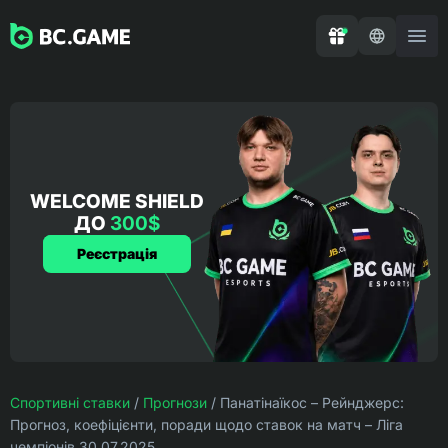
WELCOME SHIELD
ДО
300$
Реєстрація
Спортивні ставки
/
Прогнози
/
Панатінаїкос – Рейнджерс:
Прогноз, коефіцієнти, поради щодо ставок на матч – Ліга
чемпіонів 30.07.2025