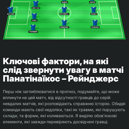
Ключові фактори, на які
слід звернути увагу в матчі
Панатінаїкос – Рейнджерс
Перш ніж заглиблюватися в прогноз, подумайте, що може
вплинути на цей матч, від відсутності гравців до серій
невдалих матчів, які розповідають справжню історію. Обидві
команди мають свої недоліки, такі як травми, які порушують
склади, та форми, які коливаються. Я виділю обов’язкові
елементи, які завжди перевіряють досвідчені гравці.