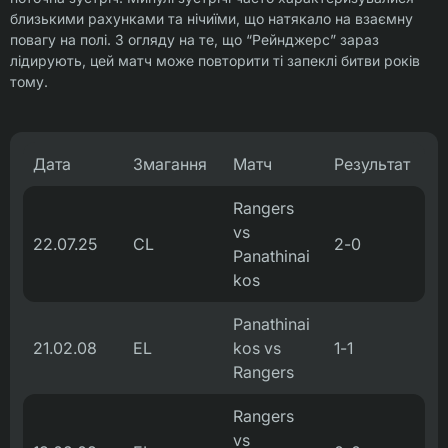
близькими рахунками та нічиїми, що натякало на взаємну
повагу на полі. З огляду на те, що “Рейнджерс” зараз
лідирують, цей матч може повторити ті запеклі битви років
тому.
Дата
Змагання
Матч
Результат
Rangers
vs
22.07.25
CL
2-0
Panathinai
kos
Panathinai
21.02.08
EL
kos vs
1-1
Rangers
Rangers
vs