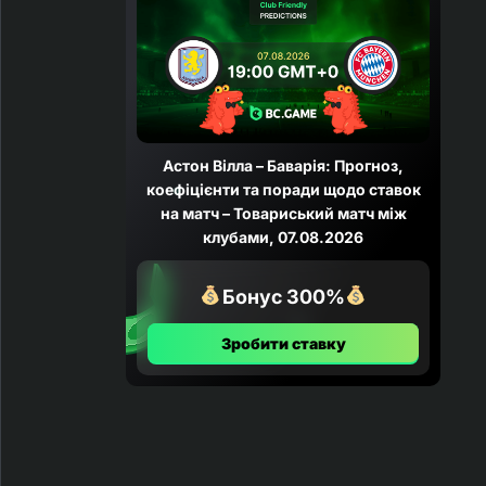
03-08-2026
Новини
Динамо отримало
потенційного опонента у
плейоф Ліги конференцій
Астон Вілла – Баварія: Прогноз,
03-08-2026
Прогнози
коефіцієнти та поради щодо ставок
ФК «Олімпіакос» – НЕК
на матч – Товариський матч між
«Неймеген»: Прогноз,
клубами, 07.08.2026
коефіцієнти та поради щодо
ставок на матч – кваліфікація
Ліги чемпіонів, 04.08.2026
Бонус 300%
Зробити ставку
03-08-2026
Прогнози
М’єлбю АІФ – CК Слован
Братислава: Прогнози,
коефіцієнти та поради щодо
ставок – Кваліфікація Ліги
чемпіонів, 04.08.2026