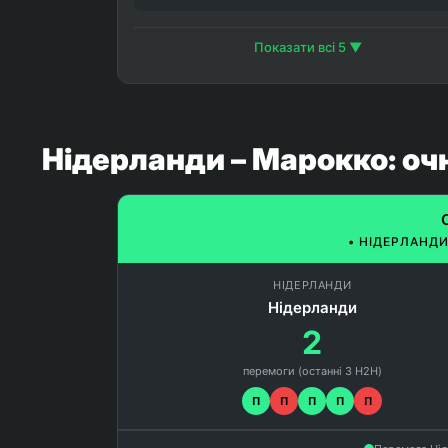
Показати всі 5 ▼
Нідерланди – Марокко: оч
• НІДЕРЛАНДИ
НІДЕРЛАНДИ
Нідерланди
2
перемоги (останні 3 H2H)
П
П
П
П
П