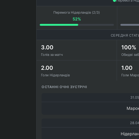
Перемога Нід
Перемога Нідерландів (2/3)
52%
СЕРЕДНЯ СТАТИ
3.00
100%
Голів за матч
Обидві за
2.00
1.00
Голи Нідерландів
Голи Мар
ОСТАННІ ОЧНІ ЗУСТРІЧІ
31.0
Маро
28.0
Нідерла