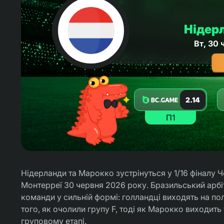
Нідер
Вт, 30 
2.14
П1
Нідерланди та Марокко зустрінуться у 1/16 фіналу Ч
Монтерреї 30 червня 2026 року. Бразильський арбі
команди у сильній формі: голландці виходять на пол
того, як очолили групу F, тоді як Марокко виходит
груповому етапі.