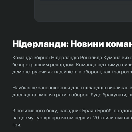
Нідерланди: Новини кома
Команда збірної Нідерландів Рональда Кумана виход
безпрограшним рекордом. Команда підтримує сильну 
демонструючи як надійність в обороні, так і загрозли
Найбільше занепокоєння для голландців викликає в
досвіду та вміння грати в обороні буде бракувати,
З позитивного боку, нападник Браян Броббі продовжу
на цьому турнірі протягом перших 20 хвилин матчів
гри.