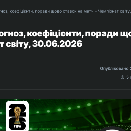
оз, коефіцієнти, поради щодо ставок на матч – Чемпіонат світу,
огноз, коефіцієнти, поради щ
 світу, 30.06.2026
Опубліковано 
5 