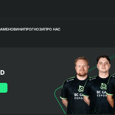
GAME
НОВИНИ
ПРОГНОЗИ
ПРО НАС
LD