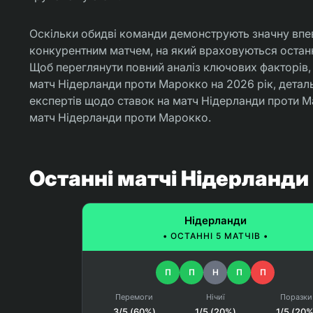
Оскільки обидві команди демонструють значну впевне
конкурентним матчем, на який враховуються останні
Щоб переглянути повний аналіз ключових факторів,
матч Нідерланди проти Марокко на 2026 рік, детал
експертів щодо ставок на матч Нідерланди проти Ма
матч Нідерланди проти Марокко.
Останні матчі Нідерланди
Нідерланди
• ОСТАННІ 5 МАТЧІВ •
П
П
Н
П
П
Перемоги
Нічиї
Поразки
3/5 (60%)
1/5 (20%)
1/5 (20%